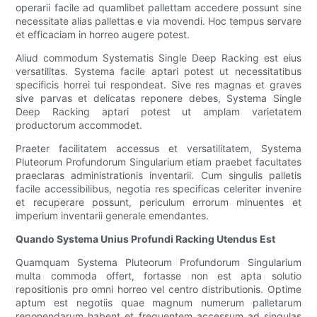
operarii facile ad quamlibet pallettam accedere possunt sine
necessitate alias pallettas e via movendi. Hoc tempus servare
et efficaciam in horreo augere potest.
Aliud commodum Systematis Single Deep Racking est eius
versatilitas. Systema facile aptari potest ut necessitatibus
specificis horrei tui respondeat. Sive res magnas et graves
sive parvas et delicatas reponere debes, Systema Single
Deep Racking aptari potest ut amplam varietatem
productorum accommodet.
Praeter facilitatem accessus et versatilitatem, Systema
Pluteorum Profundorum Singularium etiam praebet facultates
praeclaras administrationis inventarii. Cum singulis palletis
facile accessibilibus, negotia res specificas celeriter invenire
et recuperare possunt, periculum errorum minuentes et
imperium inventarii generale emendantes.
Quando Systema Unius Profundi Racking Utendus Est
Quamquam Systema Pluteorum Profundorum Singularium
multa commoda offert, fortasse non est apta solutio
repositionis pro omni horreo vel centro distributionis. Optime
aptum est negotiis quae magnum numerum palletarum
reponendarum habent et frequentem accessum ad singulas