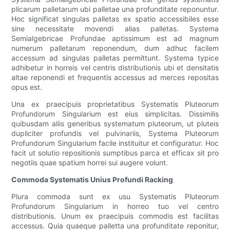
plicarum palletarum ubi palletae una profunditate reponuntur.
Hoc significat singulas palletas ex spatio accessibiles esse
sine necessitate movendi alias palletas. Systema
Semialgebricae Profundae aptissimum est ad magnum
numerum palletarum reponendum, dum adhuc facilem
accessum ad singulas palletas permittunt. Systema typice
adhibetur in horreis vel centris distributionis ubi et densitatis
altae reponendi et frequentis accessus ad merces repositas
opus est.
Una ex praecipuis proprietatibus Systematis Pluteorum
Profundorum Singularium est eius simplicitas. Dissimilis
quibusdam aliis generibus systematum pluteorum, ut pluteis
dupliciter profundis vel pulvinariis, Systema Pluteorum
Profundorum Singularium facile instituitur et configuratur. Hoc
facit ut solutio repositionis sumptibus parca et efficax sit pro
negotiis quae spatium horrei sui augere volunt.
Commoda Systematis Unius Profundi Racking
Plura commoda sunt ex usu Systematis Pluteorum
Profundorum Singularium in horreo tuo vel centro
distributionis. Unum ex praecipuis commodis est facilitas
accessus. Quia quaeque palletta una profunditate reponitur,