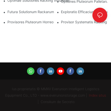
Optimae Solutiones Racking Industriales Ad Efficacem Administ
Optiones Pluteorum Palletaru
Futura Solutionum Rackarum Palletarum: Tendentiae Et Innovat
Exploratio Efficacium Solution
Provisores Pluteorum Horreorum: Quid Quaerendum Est
Provisor Systematis Racking: 
Ius proprietatis © MMXV Everunion Intelligent Logistics
Equipment Co., LTD - www.everunionstorage.com |
Index situs
|
Consilium de Secreto