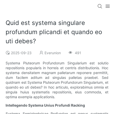
Quid est systema singulare
profundum plicandi et quando eo
uti debes?
2025-09-23
Everunion
491
Systema Pluteorum Profundorum Singularium est solutio
repositionis popularis in horreis et centris distributionis. Hoc
systema densitatem magnam palletarum reponere permittit,
dum facilem aditum ad singulas palletas praebet. Sed
quidnam est Systema Pluteorum Profundorum Singularium, et
quando eo uti debes? In hoc articulo, explorabimus omnia et
singula huius systematis repositionis, eius commoda, et
optima exempla applicationis.
Intellegendo Systema Unius Profundi Racking
Systema Semialgebricae Profundae est genus systematis