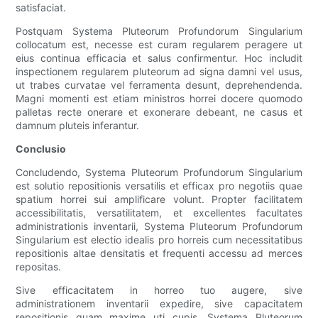
satisfaciat.
Postquam Systema Pluteorum Profundorum Singularium
collocatum est, necesse est curam regularem peragere ut
eius continua efficacia et salus confirmentur. Hoc includit
inspectionem regularem pluteorum ad signa damni vel usus,
ut trabes curvatae vel ferramenta desunt, deprehendenda.
Magni momenti est etiam ministros horrei docere quomodo
palletas recte onerare et exonerare debeant, ne casus et
damnum pluteis inferantur.
Conclusio
Concludendo, Systema Pluteorum Profundorum Singularium
est solutio repositionis versatilis et efficax pro negotiis quae
spatium horrei sui amplificare volunt. Propter facilitatem
accessibilitatis, versatilitatem, et excellentes facultates
administrationis inventarii, Systema Pluteorum Profundorum
Singularium est electio idealis pro horreis cum necessitatibus
repositionis altae densitatis et frequenti accessu ad merces
repositas.
Sive efficacitatem in horreo tuo augere, sive
administrationem inventarii expedire, sive capacitatem
repositionis quam maxime uti cupis, Systema Pluteorum