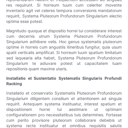
res requirunt. Si horreum tuum cum celeriter movente
inventario agit vel celeres tempora conversionis mandatorum
requirit, Systema Pluteorum Profundorum Singularium electio
optima esse potest.
Magnitudo quoque et dispositio horrei tui considerare interest
cum decernis utrum Systema Pluteorum Profundorum
Singularium adhibere velis. Hoc genus systematis pluteorum
optime in horreis cum angustiis itineribus fungitur, quia usum
spatii verticalis amplificat. Si horreum tuum spatium limitatum
sed laquearia alta habet, Systema Pluteorum Profundorum
Singularium te adiuvare potest ut capacitatem tuam
repositionis quam maxime utaris.
Installatio et Sustentatio Systematis Singularis Profundi
Racking
Installatio et conservatio Systematis Pluteorum Profundorum
Singularium diligentem consilium et attentionem ad singula
requirit. Antequam systema instituatur, interest spatium et
dispositionem horrei tui aestimare ut optimam
configurationem pro necessitatibus tuis determines. Fortasse
cum perito provisore pluteorum collaborare debebis ut
systema recte instituatur et omnibus requisitis salutis