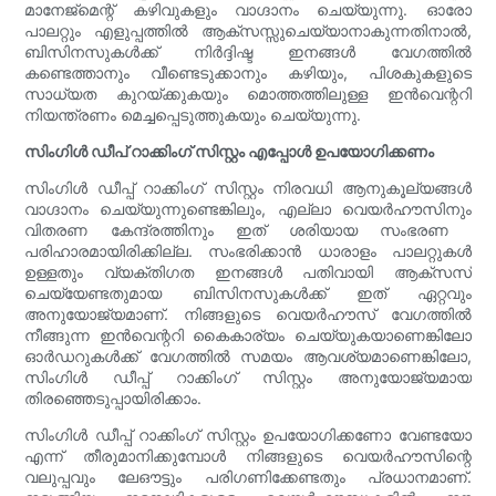
മാനേജ്‌മെന്റ് കഴിവുകളും വാഗ്ദാനം ചെയ്യുന്നു. ഓരോ
പാലറ്റും എളുപ്പത്തിൽ ആക്‌സസ്സുചെയ്യാനാകുന്നതിനാൽ,
ബിസിനസുകൾക്ക് നിർദ്ദിഷ്ട ഇനങ്ങൾ വേഗത്തിൽ
കണ്ടെത്താനും വീണ്ടെടുക്കാനും കഴിയും, പിശകുകളുടെ
സാധ്യത കുറയ്ക്കുകയും മൊത്തത്തിലുള്ള ഇൻവെന്ററി
നിയന്ത്രണം മെച്ചപ്പെടുത്തുകയും ചെയ്യുന്നു.
സിംഗിൾ ഡീപ് റാക്കിംഗ് സിസ്റ്റം എപ്പോൾ ഉപയോഗിക്കണം
സിംഗിൾ ഡീപ്പ് റാക്കിംഗ് സിസ്റ്റം നിരവധി ആനുകൂല്യങ്ങൾ
വാഗ്ദാനം ചെയ്യുന്നുണ്ടെങ്കിലും, എല്ലാ വെയർഹൗസിനും
വിതരണ കേന്ദ്രത്തിനും ഇത് ശരിയായ സംഭരണ ​​
പരിഹാരമായിരിക്കില്ല. സംഭരിക്കാൻ ധാരാളം പാലറ്റുകൾ
ഉള്ളതും വ്യക്തിഗത ഇനങ്ങൾ പതിവായി ആക്‌സസ്
ചെയ്യേണ്ടതുമായ ബിസിനസുകൾക്ക് ഇത് ഏറ്റവും
അനുയോജ്യമാണ്. നിങ്ങളുടെ വെയർഹൗസ് വേഗത്തിൽ
നീങ്ങുന്ന ഇൻവെന്ററി കൈകാര്യം ചെയ്യുകയാണെങ്കിലോ
ഓർഡറുകൾക്ക് വേഗത്തിൽ സമയം ആവശ്യമാണെങ്കിലോ,
സിംഗിൾ ഡീപ്പ് റാക്കിംഗ് സിസ്റ്റം അനുയോജ്യമായ
തിരഞ്ഞെടുപ്പായിരിക്കാം.
സിംഗിൾ ഡീപ്പ് റാക്കിംഗ് സിസ്റ്റം ഉപയോഗിക്കണോ വേണ്ടയോ
എന്ന് തീരുമാനിക്കുമ്പോൾ നിങ്ങളുടെ വെയർഹൗസിന്റെ
വലുപ്പവും ലേഔട്ടും പരിഗണിക്കേണ്ടതും പ്രധാനമാണ്.