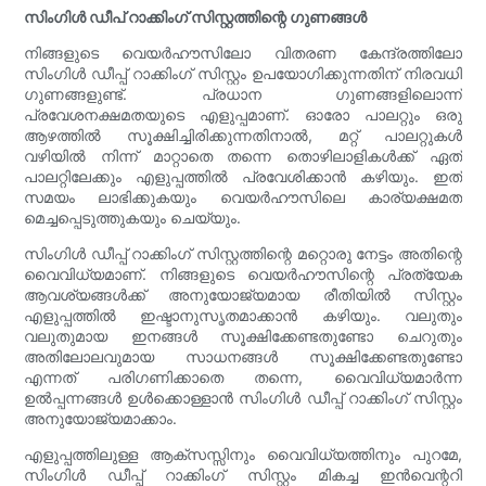
സിംഗിൾ ഡീപ് റാക്കിംഗ് സിസ്റ്റത്തിന്റെ ഗുണങ്ങൾ
നിങ്ങളുടെ വെയർഹൗസിലോ വിതരണ കേന്ദ്രത്തിലോ
സിംഗിൾ ഡീപ്പ് റാക്കിംഗ് സിസ്റ്റം ഉപയോഗിക്കുന്നതിന് നിരവധി
ഗുണങ്ങളുണ്ട്. പ്രധാന ഗുണങ്ങളിലൊന്ന്
പ്രവേശനക്ഷമതയുടെ എളുപ്പമാണ്. ഓരോ പാലറ്റും ഒരു
ആഴത്തിൽ സൂക്ഷിച്ചിരിക്കുന്നതിനാൽ, മറ്റ് പാലറ്റുകൾ
വഴിയിൽ നിന്ന് മാറ്റാതെ തന്നെ തൊഴിലാളികൾക്ക് ഏത്
പാലറ്റിലേക്കും എളുപ്പത്തിൽ പ്രവേശിക്കാൻ കഴിയും. ഇത്
സമയം ലാഭിക്കുകയും വെയർഹൗസിലെ കാര്യക്ഷമത
മെച്ചപ്പെടുത്തുകയും ചെയ്യും.
സിംഗിൾ ഡീപ്പ് റാക്കിംഗ് സിസ്റ്റത്തിന്റെ മറ്റൊരു നേട്ടം അതിന്റെ
വൈവിധ്യമാണ്. നിങ്ങളുടെ വെയർഹൗസിന്റെ പ്രത്യേക
ആവശ്യങ്ങൾക്ക് അനുയോജ്യമായ രീതിയിൽ സിസ്റ്റം
എളുപ്പത്തിൽ ഇഷ്ടാനുസൃതമാക്കാൻ കഴിയും. വലുതും
വലുതുമായ ഇനങ്ങൾ സൂക്ഷിക്കേണ്ടതുണ്ടോ ചെറുതും
അതിലോലവുമായ സാധനങ്ങൾ സൂക്ഷിക്കേണ്ടതുണ്ടോ
എന്നത് പരിഗണിക്കാതെ തന്നെ, വൈവിധ്യമാർന്ന
ഉൽപ്പന്നങ്ങൾ ഉൾക്കൊള്ളാൻ സിംഗിൾ ഡീപ്പ് റാക്കിംഗ് സിസ്റ്റം
അനുയോജ്യമാക്കാം.
എളുപ്പത്തിലുള്ള ആക്‌സസ്സിനും വൈവിധ്യത്തിനും പുറമേ,
സിംഗിൾ ഡീപ്പ് റാക്കിംഗ് സിസ്റ്റം മികച്ച ഇൻവെന്ററി