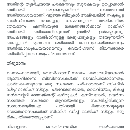
അതിന്റെ തുടർച്ചയായ പ്രകടനവും സുരക്ഷയും ഉറപ്പാക്കാൻ
പതിവായി അറ്റകുറ്റപ്പണികൾ നടത്തേണ്ടത്
അത്യാവശ്യമാണ്. വളഞ്ഞ ബീമുകൾ അല്ലെങ്കിൽ നഷ്ടപ്പെട്ട
ഹാർഡ്‌വെയർ പോലുള്ള കേടുപാടുകൾ അല്ലെങ്കിൽ
തേയ്മാനം എന്നിവയുടെ ലക്ഷണങ്ങൾക്കായി റാക്കിംഗ്
പതിവായി പരിശോധിക്കുന്നത് ഇതിൽ ഉൾപ്പെടുന്നു.
അപകടങ്ങളും റാക്കിംഗിനുള്ള കേടുപാടുകളും തടയുന്നതിന്
പാലറ്റുകൾ എങ്ങനെ ശരിയായി ലോഡുചെയ്യാമെന്നും
അൺലോഡുചെയ്യാമെന്നും വെയർഹൗസ് ജീവനക്കാരെ
പരിശീലിപ്പിക്കേണ്ടതും പ്രധാനമാണ്.
തീരുമാനം
ഉപസംഹാരമായി, വെയർഹൗസ് സ്ഥലം പരമാവധിയാക്കാൻ
ആഗ്രഹിക്കുന്ന ബിസിനസുകൾക്ക് വൈവിധ്യമാർന്നതും
കാര്യക്ഷമവുമായ ഒരു സംഭരണ ​​പരിഹാരമാണ് സിംഗിൾ
ഡീപ്പ് റാക്കിംഗ് സിസ്റ്റം. പ്രവേശനക്ഷമത, വൈവിധ്യം, മികച്ച
ഇൻവെന്ററി മാനേജ്മെന്റ് കഴിവുകൾ എന്നിവയാൽ, ഉയർന്ന
സാന്ദ്രത സംഭരണ ​​ആവശ്യങ്ങളും സംഭരിച്ചിരിക്കുന്ന
സാധനങ്ങളിലേക്ക് പതിവായി പ്രവേശനവുമുള്ള
വെയർഹൗസുകൾക്ക് സിംഗിൾ ഡീപ്പ് റാക്കിംഗ് സിസ്റ്റം ഒരു
മികച്ച തിരഞ്ഞെടുപ്പാണ്.
നിങ്ങളുടെ വെയർഹൗസിലെ കാര്യക്ഷമത