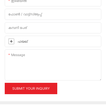
ഇമെയിൽ
ഫോൺ / വാട്ട്സ്ആപ്പ്
കമ്പനി പേര്
ഫയല്
Message
SUBMIT YOUR INQUIRY