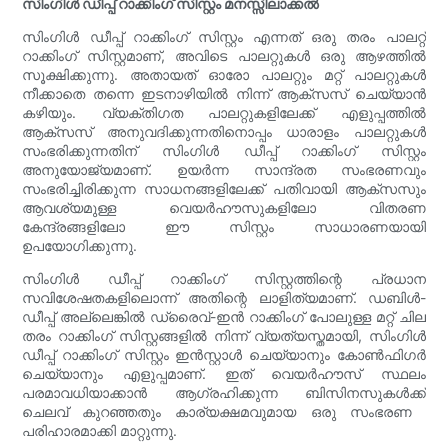
സിംഗിൾ ഡീപ്പ് റാക്കിംഗ് സിസ്റ്റം മനസ്സിലാക്കൽ
സിംഗിൾ ഡീപ്പ് റാക്കിംഗ് സിസ്റ്റം എന്നത് ഒരു തരം പാലറ്റ്
റാക്കിംഗ് സിസ്റ്റമാണ്, അവിടെ പാലറ്റുകൾ ഒരു ആഴത്തിൽ
സൂക്ഷിക്കുന്നു. അതായത് ഓരോ പാലറ്റും മറ്റ് പാലറ്റുകൾ
നീക്കാതെ തന്നെ ഇടനാഴിയിൽ നിന്ന് ആക്‌സസ് ചെയ്യാൻ
കഴിയും. വ്യക്തിഗത പാലറ്റുകളിലേക്ക് എളുപ്പത്തിൽ
ആക്‌സസ് അനുവദിക്കുന്നതിനൊപ്പം ധാരാളം പാലറ്റുകൾ
സംഭരിക്കുന്നതിന് സിംഗിൾ ഡീപ്പ് റാക്കിംഗ് സിസ്റ്റം
അനുയോജ്യമാണ്. ഉയർന്ന സാന്ദ്രത സംഭരണവും
സംഭരിച്ചിരിക്കുന്ന സാധനങ്ങളിലേക്ക് പതിവായി ആക്‌സസും
ആവശ്യമുള്ള വെയർഹൗസുകളിലോ വിതരണ
കേന്ദ്രങ്ങളിലോ ഈ സിസ്റ്റം സാധാരണയായി
ഉപയോഗിക്കുന്നു.
സിംഗിൾ ഡീപ്പ് റാക്കിംഗ് സിസ്റ്റത്തിന്റെ പ്രധാന
സവിശേഷതകളിലൊന്ന് അതിന്റെ ലാളിത്യമാണ്. ഡബിൾ-
ഡീപ്പ് അല്ലെങ്കിൽ ഡ്രൈവ്-ഇൻ റാക്കിംഗ് പോലുള്ള മറ്റ് ചില
തരം റാക്കിംഗ് സിസ്റ്റങ്ങളിൽ നിന്ന് വ്യത്യസ്തമായി, സിംഗിൾ
ഡീപ്പ് റാക്കിംഗ് സിസ്റ്റം ഇൻസ്റ്റാൾ ചെയ്യാനും കോൺഫിഗർ
ചെയ്യാനും എളുപ്പമാണ്. ഇത് വെയർഹൗസ് സ്ഥലം
പരമാവധിയാക്കാൻ ആഗ്രഹിക്കുന്ന ബിസിനസുകൾക്ക്
ചെലവ് കുറഞ്ഞതും കാര്യക്ഷമവുമായ ഒരു സംഭരണ ​​
പരിഹാരമാക്കി മാറ്റുന്നു.