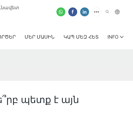
ունավետ
ՈՐԾԵՐ
ՄԵՐ ՄԱՍԻՆ
ԿԱՊ ՄԵԶ ՀԵՏ
INFO
՞րբ պետք է այն