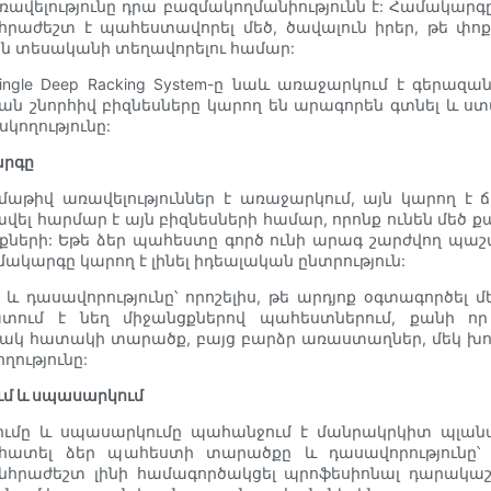
վելությունը դրա բազմակողմանիությունն է: Համակարգ
հրաժեշտ է պահեստավորել մեծ, ծավալուն իրեր, թե փ
յն տեսականի տեղավորելու համար:
ingle Deep Racking System-ը նաև առաջարկում է գերա
յան շնորհիվ բիզնեսները կարող են արագորեն գտնել և ս
կողությունը:
արգը
իվ առավելություններ է առաջարկում, այն կարող է ճիշ
ել հարմար է այն բիզնեսների համար, որոնք ունեն մեծ
ների: Եթե ձեր պահեստը գործ ունի արագ շարժվող պա
կարգը կարող է լինել իդեալական ընտրություն:
և դասավորությունը՝ որոշելիս, թե արդյոք օգտագործել
տում է նեղ միջանցքներով պահեստներում, քանի որ
ակ հատակի տարածք, բայց բարձր առաստաղներ, մեկ խո
ությունը:
մ և սպասարկում
մը և սպասարկումը պահանջում է մանրակրկիտ պլանավո
հատել ձեր պահեստի տարածքը և դասավորությունը՝
 անհրաժեշտ լինի համագործակցել պրոֆեսիոնալ դարակա