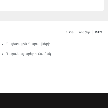
BLOG
Գործեր
INFO
ր Պահեստավորման Կարիքների Հարմարեցում
Պալետային Դարակների Լուծումների Ապագան. Միտումն
նտրել
Դարակաշարերի Համակարգի Մատակարար. Հիմնական Գ