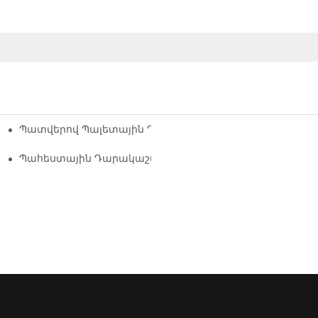
Պատվերով Պալետային Դարակների Տարբերակներ. Ձե
ունաբերական Դարակաշարերի Լավագույն Լուծումներ
ների Ուսումնասիրություն Յուրաքանչյուր Ոլորտի Համար
Պահեստային Դարակաշարերի Մատակարարներ. Ինչ Փ