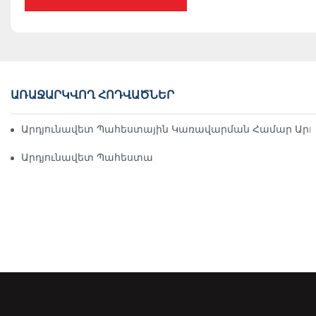
ԱՌԱՋԱՐԿՎՈՂ ՀՈԴՎԱԾՆԵՐ
Արդյունավետ Պահեստային Կառավարման Համար Արդյ
Արդյունավետ Պահեստավորման Դարակաշարերի Լուծում