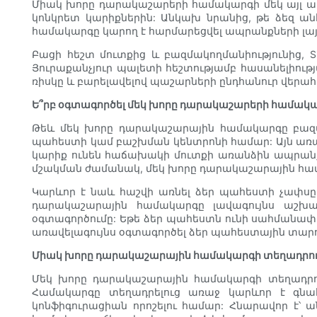
Միակ խորը դարակաշարերի համակարգի մեկ այլ առա
կոնկրետ կարիքներին: Անկախ նրանից, թե ձեզ ան
համակարգը կարող է հարմարեցվել ապրանքների լա
Բացի հեշտ մուտքից և բազմակողմանիությունից, S
Յուրաքանչյուր պալետի հեշտությամբ հասանելիութ
ռիսկը և բարելավելով պաշարների ընդհանուր վերահս
Ե՞րբ օգտագործել մեկ խորը դարակաշարերի համակ
Թեև մեկ խորը դարակաշարային համակարգը բազմաթ
պահեստի կամ բաշխման կենտրոնի համար: Այն առավ
կարիք ունեն հաճախակի մուտքի առանձին ապրանք
մշակման ժամանակ, մեկ խորը դարակաշարային համա
Կարևոր է նաև հաշվի առնել ձեր պահեստի չափսը 
դարակաշարային համակարգը լավագույնս աշխա
օգտագործումը: Եթե ձեր պահեստն ունի սահմանափ
առավելագույնս օգտագործել ձեր պահեստային տարող
Միակ խորը դարակաշարային համակարգի տեղադրու
Մեկ խորը դարակաշարային համակարգի տեղադրու
Համակարգը տեղադրելուց առաջ կարևոր է գնա
կոնֆիգուրացիան որոշելու համար: Հնարավոր է՝