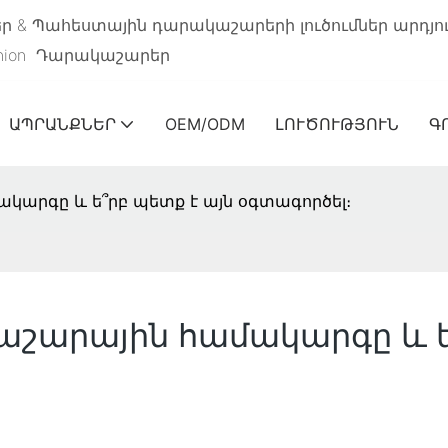
& Պահեստային դարակաշարերի լուծումներ արդյ
nion
Դարակաշարեր
ԱՊՐԱՆՔՆԵՐ
OEM/ODM
ԼՈՒԾՈՒԹՅՈՒՆ
Գ
ակարգը և ե՞րբ պետք է այն օգտագործել։
կաշարային համակարգը և ե