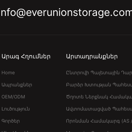
info@everunionstorage.co
Արագ Հղումներ
Արտադրանքներ
Home
Ընտրովի Պալետային Դա
Ապրանքներ
Բարձր Խտության Պահե
OEM/ODM
Ծղոտե Ներքնակ Համակ
Լուծություն
Ավտոմատացված Պահեստ
Գործեր
Որոնման Համակարգ (AS /