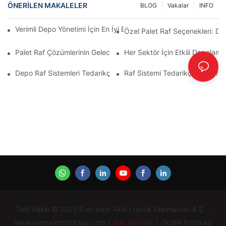
ÖNERILEN MAKALELER
BLOG
Vakalar
INFO
Verimli Depo Yönetimi İçin En İyi Endüstriyel Raf Sistemleri Çözü
Özel Palet Raf Seçenekleri: De
Palet Raf Çözümlerinin Geleceği: Trendler Ve Yenilikler
Her Sektör İçin Etkili Depolam
Depo Raf Sistemleri Tedarikçileri: Nelere Dikkat Edilmeli?
Raf Sistemi Tedarikçisi: Doğru
Telif Hakkı © 2025 Everunion Akıllı Lojistik Ekipmanları A.Ş. -
www.everunionstorage.com |
Site haritası
|
Gizlilik Politikası