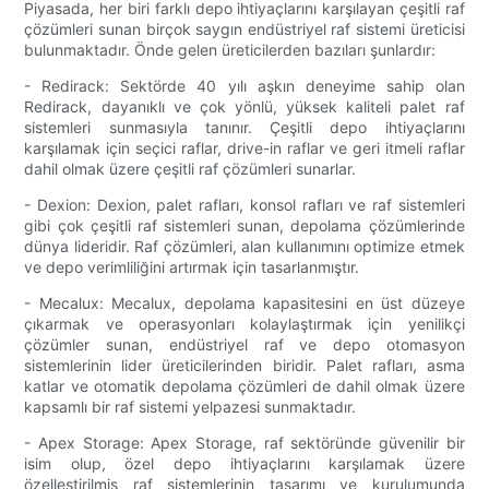
Piyasada, her biri farklı depo ihtiyaçlarını karşılayan çeşitli raf
çözümleri sunan birçok saygın endüstriyel raf sistemi üreticisi
bulunmaktadır. Önde gelen üreticilerden bazıları şunlardır:
- Redirack: Sektörde 40 yılı aşkın deneyime sahip olan
Redirack, dayanıklı ve çok yönlü, yüksek kaliteli palet raf
sistemleri sunmasıyla tanınır. Çeşitli depo ihtiyaçlarını
karşılamak için seçici raflar, drive-in raflar ve geri itmeli raflar
dahil olmak üzere çeşitli raf çözümleri sunarlar.
- Dexion: Dexion, palet rafları, konsol rafları ve raf sistemleri
gibi çok çeşitli raf sistemleri sunan, depolama çözümlerinde
dünya lideridir. Raf çözümleri, alan kullanımını optimize etmek
ve depo verimliliğini artırmak için tasarlanmıştır.
- Mecalux: Mecalux, depolama kapasitesini en üst düzeye
çıkarmak ve operasyonları kolaylaştırmak için yenilikçi
çözümler sunan, endüstriyel raf ve depo otomasyon
sistemlerinin lider üreticilerinden biridir. Palet rafları, asma
katlar ve otomatik depolama çözümleri de dahil olmak üzere
kapsamlı bir raf sistemi yelpazesi sunmaktadır.
- Apex Storage: Apex Storage, raf sektöründe güvenilir bir
isim olup, özel depo ihtiyaçlarını karşılamak üzere
özelleştirilmiş raf sistemlerinin tasarımı ve kurulumunda