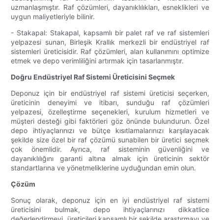
uzmanlaşmıştır. Raf çözümleri, dayanıklılıkları, esneklikleri ve
uygun maliyetleriyle bilinir.
- Stakapal: Stakapal, kapsamlı bir palet raf ve raf sistemleri
yelpazesi sunan, Birleşik Krallık merkezli bir endüstriyel raf
sistemleri üreticisidir. Raf çözümleri, alan kullanımını optimize
etmek ve depo verimliliğini artırmak için tasarlanmıştır.
Doğru Endüstriyel Raf Sistemi Üreticisini Seçmek
Deponuz için bir endüstriyel raf sistemi üreticisi seçerken,
üreticinin deneyimi ve itibarı, sunduğu raf çözümleri
yelpazesi, özelleştirme seçenekleri, kurulum hizmetleri ve
müşteri desteği gibi faktörleri göz önünde bulundurun. Özel
depo ihtiyaçlarınızı ve bütçe kısıtlamalarınızı karşılayacak
şekilde size özel bir raf çözümü sunabilen bir üretici seçmek
çok önemlidir. Ayrıca, raf sisteminin güvenliğini ve
dayanıklılığını garanti altına almak için üreticinin sektör
standartlarına ve yönetmeliklerine uyduğundan emin olun.
Çözüm
Sonuç olarak, deponuz için en iyi endüstriyel raf sistemi
üreticisini bulmak, depo ihtiyaçlarınızı dikkatlice
değerlendirmeyi, üreticileri kapsamlı bir şekilde araştırmayı ve