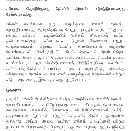
சரியான தொழில்துறை ரேக்கிங் அமைப்பு உற்பத்தியாளரைத்
தேர்ந்தெடுப்பது
உங்கள் கிடங்கிற்கு ஒரு தொழில்துறை ரேக்கிங் அமைப்பு
உற்பத்தியாளரைத் தேர்ந்தெடுக்கும்போது, ​​உற்பத்தியாளரின் அனுபவம்
மற்றும் நற்பெயர், வழங்கப்படும் ரேக்கிங் தீர்வுகளின் வரம்பு,
தனிப்பயனாக்குதல் விருப்பங்கள், நிறுவல் சேவைகள் மற்றும்
வாடிக்கையாளர் ஆதரவு போன்ற காரணிகளைக் கருத்தில்
கொள்ளுங்கள். உங்கள் குறிப்பிட்ட கிடங்கு தேவைகள் மற்றும் பட்ஜெட்
கட்டுப்பாடுகளைப் பூர்த்தி செய்ய வடிவமைக்கப்பட்ட ரேக்கிங் தீர்வை
வழங்கக்கூடிய ஒரு உற்பத்தியாளரைத் தேர்ந்தெடுப்பது அவசியம்.
கூடுதலாக, ரேக்கிங் அமைப்பின் பாதுகாப்பு மற்றும் நீடித்து நிலைக்கு
உத்தரவாதம் அளிக்க உற்பத்தியாளர் தொழில்துறை தரநிலைகள் மற்றும்
விதிமுறைகளுக்கு இணங்குவதை உறுதிசெய்யவும்.
முடிவுரை
முடிவில், உங்கள் கிடங்கிற்கான சிறந்த தொழில்துறை ரேக்கிங் அமைப்பு
உற்பத்தியாளரைக் கண்டுபிடிப்பதற்கு உங்கள் கிடங்குத் தேவைகளை
கவனமாகக் கருத்தில் கொள்வது, உற்பத்தியாளர்களைப் பற்றிய
முழுமையான ஆராய்ச்சி மற்றும் அவர்களின் ரேக்கிங் தீர்வுகளின்
விரிவான மதிப்பீடு தேவை. உயர்தர ரேக்கிங் அமைப்புகள் மற்றும்
நம்பகமான விற்பனைக்குப் பிந்தைய ஆதரவை வழங்கும் ஒரு புகழ்பெற்ற