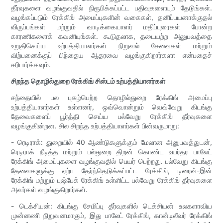
தீர்வுகளை வழங்குவதில் நிரூபிக்கப்பட்ட பதிவுகளையும் தேடுங்கள்.
வழங்கப்படும் ரேக்கிங் அமைப்புகளின் வகைகள், தனிப்பயனாக்குதல்
விருப்பங்கள் மற்றும் வாடிக்கையாளர் மதிப்புரைகள் போன்ற
காரணிகளைக் கவனியுங்கள். கூடுதலாக, தடையற்ற அனுபவத்தை
உறுதிசெய்ய உற்பத்தியாளர்கள் நிறுவல் சேவைகள் மற்றும்
விற்பனைக்குப் பிந்தைய ஆதரவை வழங்குகிறார்களா என்பதைச்
சரிபார்க்கவும்.
சிறந்த தொழில்துறை ரேக்கிங் சிஸ்டம் உற்பத்தியாளர்கள்
சந்தையில் பல புகழ்பெற்ற தொழில்துறை ரேக்கிங் அமைப்பு
உற்பத்தியாளர்கள் உள்ளனர், ஒவ்வொன்றும் வெவ்வேறு கிடங்கு
தேவைகளைப் பூர்த்தி செய்ய பல்வேறு ரேக்கிங் தீர்வுகளை
வழங்குகின்றன. சில சிறந்த உற்பத்தியாளர்கள் பின்வருமாறு:
- ரெடிராக்: துறையில் 40 ஆண்டுகளுக்கும் மேலான அனுபவத்துடன்,
ரெடிராக் நீடித்த மற்றும் பல்துறை திறன் கொண்ட உயர்தர பாலேட்
ரேக்கிங் அமைப்புகளை வழங்குவதில் பெயர் பெற்றது. பல்வேறு கிடங்கு
தேவைகளுக்கு ஏற்ப தேர்ந்தெடுக்கப்பட்ட ரேக்கிங், டிரைவ்-இன்
ரேக்கிங் மற்றும் புஷ்பேக் ரேக்கிங் உள்ளிட்ட பல்வேறு ரேக்கிங் தீர்வுகளை
அவர்கள் வழங்குகிறார்கள்.
- டெக்சியன்: கிடங்கு சேமிப்பு தீர்வுகளில் டெக்சியன் உலகளாவிய
முன்னணி நிறுவனமாகும், இது பாலேட் ரேக்கிங், கான்டிலீவர் ரேக்கிங்