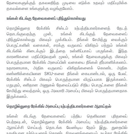
தேவைகளுக்குத் தகவலறிந்த முடிவை எடுக்க உதவும் மதிப்புமிக்க
தகவல்களை உங்களுக்கு வழங்குவோம்.
உங்கள் கிடங்கு தேவைகளைப் புரிந்துகொள்வது
தொழில்துறை ரேக்கிங் சிஸ்டம் உற்பத்தியாளர்களைத் தேடத்
தொடங்குவதற்கு முன், உங்கள் கிடங்குத் தேவைகளைப்
புரிந்துகொள்வது மிகவும் முக்கியம். நீங்கள் சேமித்து வைக்கும்
பொருட்களின் வகைகள், சரக்கு வருவாய் விகிதம் மற்றும் உங்கள்
கிடங்கில் கிடைக்கும் இடத்தை உன்னிப்பாகப் பாருங்கள். இந்த
காரணிகளை மதிப்பிடுவதன் மூலம், உங்கள் தேவைகளுக்கு மிகவும்
பொருத்தமான ரேக்கிங் அமைப்பின் வகையை நீங்கள் தீர்மானிக்கலாம்.
உதாரணமாக, அதிக வருவாய் விகிதங்களைக் கொண்ட அதிக
எண்ணிக்கையிலான SKU-களை நீங்கள் கையாண்டால், ஒரு பேலட்
ரேக்கிங் சிஸ்டம் மிகவும் பொருத்தமான விருப்பமாக இருக்கலாம்.
மறுபுறம், எளிதான அணுகல் தேவைப்படும் சிறிய பொருட்களை நீங்கள்
சேமித்து வைத்தால், ஒரு அலமாரி அமைப்பு மிகவும் பொருத்தமானதாக
இருக்கலாம்.
தொழில்துறை ரேக்கிங் அமைப்பு உற்பத்தியாளர்களை ஆராய்தல்
உங்கள் கிடங்கு தேவைகளைப் பற்றிய தெளிவான புரிதலைப்
பெற்றவுடன், தொழில்துறை ரேக்கிங் அமைப்பு உற்பத்தியாளர்களை
ஆராய்ச்சி செய்யத் தொடங்க வேண்டிய நேரம் இது. துறையில்
உறுதியான நற்பெயரைக் கொண்ட நிறுவனங்களையும், உயர்தர ரேக்கிங்