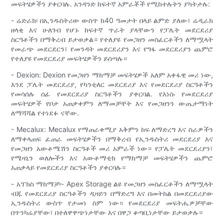
መፍትሄዎችን ያቀርባሉ. አንዳንድ ከፍተኛ አምራቾች የሚከተሉትን ያካትታሉ:
- ሬድራክ፡ በኢንዱስትሪው ውስጥ ከ40 ዓመታት በላይ ልምድ ያለው፣ ሬዲራክ
ዘላቂ እና ሁለገብ የሆኑ ከፍተኛ ጥራት ያላቸውን የፓሌት መደርደሪያ
ስርዓቶችን በማቅረብ ይታወቃል። የተለያዩ የመጋዘን መስፈርቶችን ለማሟላት
የመራጭ መደርደርን፣ የመንዳት መደርደሪያን እና የግፋ መደርደሪያን ጨምሮ
የተለያዩ የመደርደሪያ መፍትሄዎችን ይሰጣሉ።
- Dexion: Dexion የመጋዘን ማከማቻ መፍትሄዎች አለም አቀፋዊ መሪ ነው,
እንደ ፓሌት መደርደሪያ, የካንቲለር መደርደሪያ እና የመደርደሪያ ስርዓቶችን
የመሳሰሉ ሰፊ የመደርደሪያ ስርዓቶችን ያቀርባል. የእነሱ የመደርደሪያ
መፍትሄዎች የቦታ አጠቃቀምን ለማመቻቸት እና የመጋዘንን ውጤታማነት
ለማሻሻል የተነደፉ ናቸው.
- Mecalux: Mecalux የማጠራቀሚያ አቅምን ከፍ ለማድረግ እና ስራዎችን
ለማቀላጠፍ ፈጠራ መፍትሄዎችን በማቅረብ የኢንዱስትሪ መደርደሪያ እና
የመጋዘን አውቶሜሽን ስርዓቶች መሪ አምራች ነው። የፓሌት መደርደሪያን፣
የሜዛኒን ወለሎችን እና አውቶማቲክ የማከማቻ መፍትሄዎችን ጨምሮ
አጠቃላይ የመደርደሪያ ስርዓቶችን ያቀርባሉ።
- አፕክስ ማከማቻ፡- Apex Storage ልዩ የመጋዘን መስፈርቶችን ለማሟላት
ብጁ የመደርደሪያ ስርዓቶችን ዲዛይን በማድረግ እና በመትከል በመደርደሪያው
ኢንዱስትሪ ውስጥ የታመነ ስም ነው። የመደርደሪያ መፍትሔዎቻቸው
በጥንካሬያቸው፣ በተለዋዋጭነታቸው እና በዋጋ ቆጣቢነታቸው ይታወቃሉ።