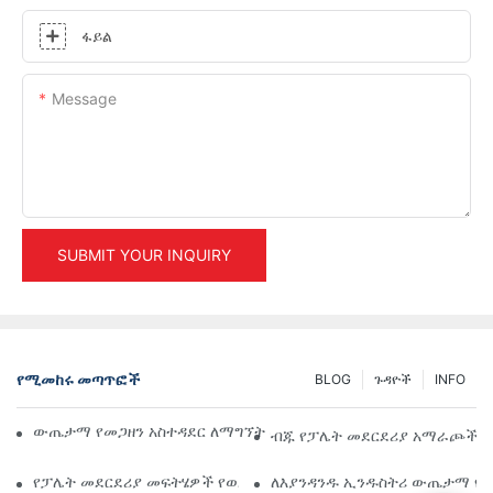
ፋይል
Message
SUBMIT YOUR INQUIRY
የሚመከሩ መጣጥፎች
BLOG
ጉዳዮች
INFO
ውጤታማ የመጋዘን አስተዳደር ለማግኘት ከፍተኛ የኢንዱስትሪ መደርደሪያ መፍ
ብጁ የፓሌት መደርደሪያ አማራጮች፡ 
የፓሌት መደርደሪያ መፍትሄዎች የወደፊት ዕጣ ፈንታ፡ አዝማሚያዎች እና ፈጠ
ለእያንዳንዱ ኢንዱስትሪ ውጤታማ የ