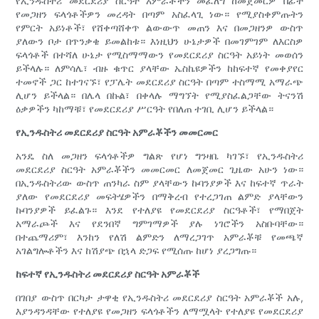
የኢንዱስትሪ መደርደሪያ ስርዓት አምራቾችን መፈለግ ከመጀመርዎ በፊት
የመጋዘን ፍላጎቶችዎን መረዳት በጣም አስፈላጊ ነው። የሚያስቀምጡትን
የምርት አይነቶች፣ የሸቀጣሸቀጥ ልውውጥ መጠን እና በመጋዘንዎ ውስጥ
ያለውን ቦታ በጥንቃቄ ይመልከቱ። እነዚህን ሁኔታዎች በመገምገም ለእርስዎ
ፍላጎቶች በተሻለ ሁኔታ የሚስማማውን የመደርደሪያ ስርዓት አይነት መወሰን
ይችላሉ። ለምሳሌ፣ ብዙ ቁጥር ያላቸው ኤስኬዩዎችን ከከፍተኛ የመቀያየር
ተመኖች ጋር ከተገናኙ፣ የፓሌት መደርደሪያ ስርዓት በጣም ተስማሚ አማራጭ
ሊሆን ይችላል። በሌላ በኩል፣ በቀላሉ ማግኘት የሚያስፈልጋቸው ትናንሽ
ዕቃዎችን ካከማቹ፣ የመደርደሪያ ሥርዓት የበለጠ ተገቢ ሊሆን ይችላል።
የኢንዱስትሪ መደርደሪያ ስርዓት አምራቾችን መመርመር
አንዴ ስለ መጋዘን ፍላጎቶችዎ ግልጽ የሆነ ግንዛቤ ካገኙ፣ የኢንዱስትሪ
መደርደሪያ ስርዓት አምራቾችን መመርመር ለመጀመር ጊዜው አሁን ነው።
በኢንዱስትሪው ውስጥ ጠንካራ ስም ያላቸውን ኩባንያዎች እና ከፍተኛ ጥራት
ያለው የመደርደሪያ መፍትሄዎችን በማቅረብ የተረጋገጠ ልምድ ያላቸውን
ኩባንያዎች ይፈልጉ። እንደ የተለያዩ የመደርደሪያ ስርዓቶች፣ የማበጀት
አማራጮች እና የደንበኛ ግምገማዎች ያሉ ነገሮችን አስቡባቸው።
በተጨማሪም፣ እንከን የለሽ ልምድን ለማረጋገጥ አምራቾቹ የመጫኛ
አገልግሎቶችን እና ከሽያጭ በኋላ ድጋፍ የሚሰጡ ከሆነ ያረጋግጡ።
ከፍተኛ የኢንዱስትሪ መደርደሪያ ስርዓት አምራቾች
በገበያ ውስጥ በርካታ ታዋቂ የኢንዱስትሪ መደርደሪያ ስርዓት አምራቾች አሉ,
እያንዳንዳቸው የተለያዩ የመጋዘን ፍላጎቶችን ለማሟላት የተለያዩ የመደርደሪያ