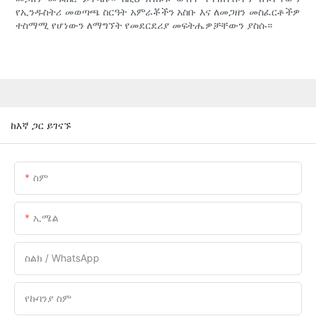
የኢንዱስትሪ መወጣጫ ስርዓት አምራቾችን አስቡ እና ለመጋዘን መስፈርቶችዎ
ተስማሚ የሆነውን ለማግኘት የመደርደሪያ መፍትሔዎቻቸውን ያስሱ።
ከእኛ ጋር ይገናኙ
ስም
ኢሜል
ስልክ / WhatsApp
የኩባንያ ስም