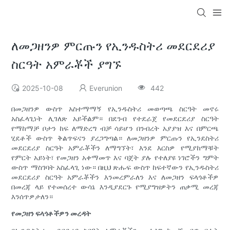
ለመጋዘንዎ ምርጡን የኢንዱስትሪ መደርደሪያ
ስርዓት አምራቾች ያግኙ
2025-10-08
Everunion
442
በመጋዘንዎ ውስጥ አስተማማኝ የኢንዱስትሪ መወጣጫ ስርዓት መኖሩ
አስፈላጊነት ሊገለጽ አይችልም። በደንብ የተደራጀ የመደርደሪያ ስርዓት
የማከማቻ ቦታን ከፍ ለማድረግ ብቻ ሳይሆን በንብረት አያያዝ እና በምርጫ
ሂደቶች ውስጥ ቅልጥፍናን ያረጋግጣል። ለመጋዘንዎ ምርጡን የኢንደስትሪ
መደርደሪያ ስርዓት አምራቾችን ለማግኘት፣ እንደ እርስዎ የሚያከማቹት
የምርት አይነት፣ የመጋዘን አቀማመጥ እና ባጀት ያሉ የተለያዩ ነገሮችን ግምት
ውስጥ ማስገባት አስፈላጊ ነው። በዚህ ጽሑፍ ውስጥ ከፍተኛውን የኢንዱስትሪ
መደርደሪያ ስርዓት አምራቾችን እንመረምራለን እና ለመጋዘን ፍላጎቶችዎ
በመረጃ ላይ የተመሰረተ ውሳኔ እንዲያደርጉ የሚያግዝዎትን ጠቃሚ መረጃ
እንሰጥዎታለን።
የመጋዘን ፍላጎቶችዎን መረዳት