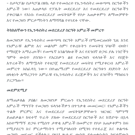
- ስታካፓል፡ ስታካፓል በዩኬ ላይ የተመሰረተ የኢንዱስትሪ መወጣጫ ስርዓቶችን
አምራች ነው፣ አጠቃላይ የፓሌት መደርደሪያ እና የመደርደሪያ ስርዓቶችን
ያቀርባል። የእነሱ የመደርደሪያ መፍትሄዎች የቦታ አጠቃቀምን ለማመቻቸት
እና የመጋዘን ምርታማነትን ለማሻሻል የተነደፉ ናቸው.
ትክክለኛውን የኢንዱስትሪ መደርደሪያ ስርዓት አምራች መምረጥ
ለመጋዘንዎ የኢንዱስትሪ መወጣጫ ስርዓት አምራች በሚመርጡበት ጊዜ እንደ
የአምራቹ ልምድ እና መልካም ስም፣ የቀረቡትን የመፍትሄ ሃሳቦች ብዛት፣
የማበጀት አማራጮች፣ የመጫኛ አገልግሎቶች እና የደንበኛ ድጋፍ ያሉ ነገሮችን
ግምት ውስጥ ያስገቡ። የእርስዎን ልዩ የመጋዘን ፍላጎቶች እና የበጀት
እጥረቶችን ለማሟላት የተዘጋጀ የመደርደሪያ መፍትሄ የሚያቀርብ አምራች
መምረጥ አስፈላጊ ነው። በተጨማሪም የመደርደሪያ ስርዓቱን ደህንነት እና
ዘላቂነት ለማረጋገጥ አምራቹ የኢንዱስትሪ ደረጃዎችን እና ደንቦችን ማክበሩን
ያረጋግጡ።
መደምደሚያ
ለማጠቃለል ያህል፣ ለመጋዘንዎ ምርጡን የኢንደስትሪ መደርደሪያ ስርዓት
አምራች ማግኘት የመጋዘን ፍላጎቶችዎን በጥንቃቄ መመርመር፣ የአምራቾችን
ጥልቅ ምርምር እና የመደርደሪያ መፍትሄዎቻቸውን ዝርዝር ግምገማ
ይጠይቃል። ከፍተኛ ጥራት ያለው የመደርደሪያ ስርዓቶች እና ከሽያጭ በኋላ
አስተማማኝ ድጋፍ የሚሰጥ ታዋቂ አምራች በመምረጥ የቦታ አጠቃቀምን ከፍ
የሚያደርግ እና ምርታማነትን የሚያጎለብት በሚገባ የተደራጀ እና ቀልጣፋ
መጋዘን መፍጠር ይችላሉ። በዚህ ጽሑፍ ውስጥ የተጠቀሱትን ከፍተኛውን