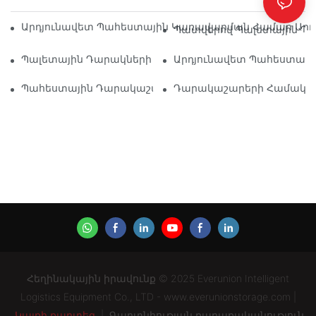
Արդյունավետ Պահեստային Կառավարման Համար Արդյ
Պատվերով Պալետային Դա
Պալետային Դարակների Լուծումների Ապագան. Միտումն
Արդյունավետ Պահեստավոր
Պահեստային Դարակաշարերի Մատակարարներ. Ինչ Փ
Դարակաշարերի Համակարգ
Հեղինակային իրավունք © 2025 Everunion Intelligent
Logistics Equipment Co., LTD - www.everunionstorage.com |
Կայքի քարտեզ
|
Գաղտնիության քաղաքականություն