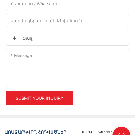
Հեռախոս / Whatsapp
Կազմակերպության Անվանումը
Ֆայլ
Message
SUBMIT YOUR INQUIRY
ԱՌԱՋԱՐԿՎՈՂ ՀՈԴՎԱԾՆԵՐ
BLOG
Գործեր
INFO