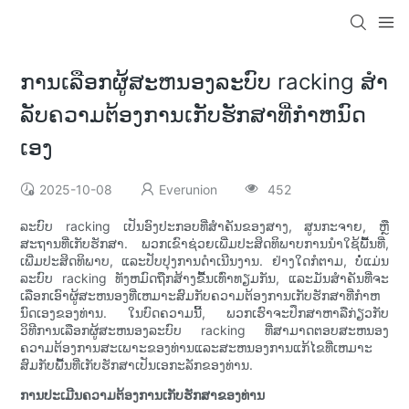
ການເລືອກຜູ້ສະຫນອງລະບົບ racking ສໍາ
ລັບຄວາມຕ້ອງການເກັບຮັກສາທີ່ກໍາຫນົດ
ເອງ
2025-10-08
Everunion
452
ລະບົບ racking ເປັນອົງປະກອບທີ່ສໍາຄັນຂອງສາງ, ສູນກະຈາຍ, ຫຼື
ສະຖານທີ່ເກັບຮັກສາ. ພວກເຂົາຊ່ວຍເພີ່ມປະສິດທິພາບການນໍາໃຊ້ພື້ນທີ່,
ເພີ່ມປະສິດທິພາບ, ແລະປັບປຸງການດໍາເນີນງານ. ຢ່າງໃດກໍຕາມ, ບໍ່ແມ່ນ
ລະບົບ racking ທັງຫມົດຖືກສ້າງຂື້ນເທົ່າທຽມກັນ, ແລະມັນສໍາຄັນທີ່ຈະ
ເລືອກເອົາຜູ້ສະຫນອງທີ່ເຫມາະສົມກັບຄວາມຕ້ອງການເກັບຮັກສາທີ່ກໍາຫ
ນົດເອງຂອງທ່ານ. ໃນບົດຄວາມນີ້, ພວກເຮົາຈະປຶກສາຫາລືກ່ຽວກັບ
ວິທີການເລືອກຜູ້ສະຫນອງລະບົບ racking ທີ່ສາມາດຕອບສະຫນອງ
ຄວາມຕ້ອງການສະເພາະຂອງທ່ານແລະສະຫນອງການແກ້ໄຂທີ່ເຫມາະ
ສົມກັບພື້ນທີ່ເກັບຮັກສາເປັນເອກະລັກຂອງທ່ານ.
ການປະເມີນຄວາມຕ້ອງການເກັບຮັກສາຂອງທ່ານ