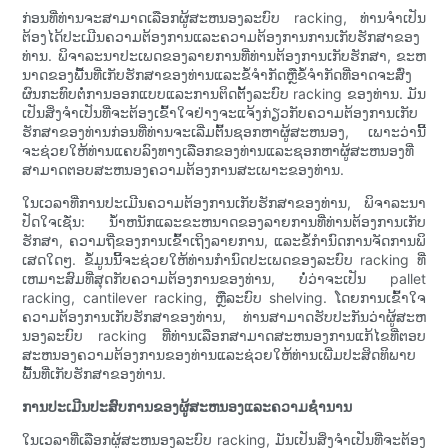
ກ່ອນທີ່ທ່ານຈະສາມາດເລືອກຜູ້ສະຫນອງລະບົບ racking, ທ່ານຈໍາເປັນ
ຕ້ອງໄດ້ປະເມີນຄວາມຕ້ອງການແລະຄວາມຕ້ອງການການເກັບຮັກສາຂອງ
ທ່ານ. ພິຈາລະນາປະເພດຂອງລາຍການທີ່ທ່ານຕ້ອງການເກັບຮັກສາ, ຂະຫ
ນາດຂອງພື້ນທີ່ເກັບຮັກສາຂອງທ່ານແລະຂໍ້ຈໍາກັດຫຼືຂໍ້ຈໍາກັດທີ່ອາດຈະສົ່ງ
ຜົນກະທົບຕໍ່ການອອກແບບແລະການຕິດຕັ້ງລະບົບ racking ຂອງທ່ານ. ມັນ
ເປັນສິ່ງຈໍາເປັນທີ່ຈະຕ້ອງເຂົ້າໃຈຢ່າງຈະແຈ້ງກ່ຽວກັບຄວາມຕ້ອງການເກັບ
ຮັກສາຂອງທ່ານກ່ອນທີ່ທ່ານຈະເລີ່ມຕົ້ນຊອກຫາຜູ້ສະຫນອງ, ເພາະວ່ານີ້
ຈະຊ່ວຍໃຫ້ທ່ານແຄບລົງທາງເລືອກຂອງທ່ານແລະຊອກຫາຜູ້ສະຫນອງທີ່
ສາມາດຕອບສະຫນອງຄວາມຕ້ອງການສະເພາະຂອງທ່ານ.
ໃນເວລາທີ່ການປະເມີນຄວາມຕ້ອງການເກັບຮັກສາຂອງທ່ານ, ພິຈາລະນາ
ປັດໃຈເຊັ່ນ: ນ້ໍາຫນັກແລະຂະຫນາດຂອງລາຍການທີ່ທ່ານຕ້ອງການເກັບ
ຮັກສາ, ຄວາມຖີ່ຂອງການເຂົ້າເຖິງລາຍການ, ແລະຂໍ້ກໍານົດການຈັດການພິ
ເສດໃດໆ. ຂໍ້ມູນນີ້ຈະຊ່ວຍໃຫ້ທ່ານກໍານົດປະເພດຂອງລະບົບ racking ທີ່
ເຫມາະສົມທີ່ສຸດກັບຄວາມຕ້ອງການຂອງທ່ານ, ບໍ່ວ່າຈະເປັນ pallet
racking, cantilever racking, ຫຼືລະບົບ shelving. ໂດຍການເຂົ້າໃຈ
ຄວາມຕ້ອງການເກັບຮັກສາຂອງທ່ານ, ທ່ານສາມາດຮັບປະກັນວ່າຜູ້ສະຫ
ນອງລະບົບ racking ທີ່ທ່ານເລືອກສາມາດສະຫນອງການແກ້ໄຂທີ່ຕອບ
ສະຫນອງຄວາມຕ້ອງການຂອງທ່ານແລະຊ່ວຍໃຫ້ທ່ານເພີ່ມປະສິດທິພາບ
ພື້ນທີ່ເກັບຮັກສາຂອງທ່ານ.
ການປະເມີນປະສົບການຂອງຜູ້ສະຫນອງແລະຄວາມຊໍານານ
ໃນເວລາທີ່ເລືອກຜູ້ສະຫນອງລະບົບ racking, ມັນເປັນສິ່ງຈໍາເປັນທີ່ຈະຕ້ອງ