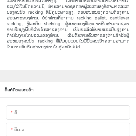
ແລະການປະເມີນປັດໃຈຕ່າງໆ. ໂດຍການປະຕິບັດຕາມຄໍາແນະນໍາທີ່ໄດ້
ລະບຸໄວ້ໃນບົດຄວາມນີ້, ທ່ານສາມາດຊອກຫາຜູ້ສະຫນອງທີ່ສາມາດສະຫ
ນອງລະບົບ racking ທີ່ມີຄຸນະພາບສູງ, ຕອບສະຫນອງຄວາມຕ້ອງການ
ສະເພາະຂອງທ່ານ. ບໍ່ວ່າທ່ານຕ້ອງການ racking pallet, cantilever
racking, ຫຼືລະບົບ shelving, ຜູ້ສະຫນອງທີ່ເຫມາະສົມສາມາດຊ່ວຍ
ທ່ານປັບປຸງພື້ນທີ່ເກັບຮັກສາຂອງທ່ານ, ເພີ່ມປະສິດທິພາບແລະປັບປຸງການ
ດໍາເນີນງານໂດຍລວມຂອງທ່ານ. ເລີ່ມຕົ້ນການຄົ້ນຫາຂອງທ່ານສໍາລັບຜູ້
ສະຫນອງລະບົບ racking ທີ່ສົມບູນແບບໃນມື້ນີ້ແລະເອົາຄວາມສາມາດ
ໃນການເກັບຮັກສາຂອງທ່ານໄປສູ່ລະດັບຕໍ່ໄປ.
ຕິດຕໍ່ກັບພວກເຮົາ
ຊື່
ອີເມວ