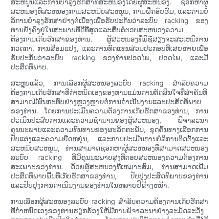
ສະຫນູນແລະການບໍາລຸງຮັກສາທີ່ສະຫນອງໂດຍຜູ້ສະຫນອງ. ຊອກຫາຜູ້
ສະຫນອງທີ່ສະຫນອງການສະຫນັບສະຫນູນ, ການຝຶກອົບຮົມ, ແລະການບໍ
ລິການບໍາລຸງຮັກສາຢ່າງຕໍ່ເນື່ອງເພື່ອຮັບປະກັນວ່າລະບົບ racking ຂອງ
ທ່ານຍັງຄົງຢູ່ໃນສະພາບທີ່ດີທີ່ສຸດແລະສືບຕໍ່ຕອບສະຫນອງຄວາມ
ຕ້ອງການເກັບຮັກສາຂອງທ່ານ. ຜູ້ສະຫນອງທີ່ມີຊື່ສຽງຈະສະເຫນີການ
ກວດກາ, ການສ້ອມແປງ, ແລະການທົດແທນສ່ວນປະກອບທີ່ເສຍຫາຍເພື່ອ
ຮັບປະກັນວ່າລະບົບ racking ຂອງທ່ານປອດໄພ, ປອດໄພ, ແລະມີ
ປະສິດທິພາບ.
ສະຫຼຸບແລ້ວ, ການເລືອກຜູ້ສະຫນອງລະບົບ racking ສໍາລັບຄວາມ
ຕ້ອງການເກັບຮັກສາທີ່ກໍາຫນົດເອງຂອງທ່ານແມ່ນການຕັດສິນໃຈທີ່ສໍາຄັນທີ່
ສາມາດມີຜົນກະທົບຢ່າງຫຼວງຫຼາຍຕໍ່ການດໍາເນີນງານແລະປະສິດທິພາບ
ຂອງທ່ານ. ໂດຍການປະເມີນຄວາມຕ້ອງການເກັບຮັກສາຂອງທ່ານ, ການ
ປະເມີນປະສົບການແລະຄວາມຊໍານານຂອງຜູ້ສະຫນອງ, ພິຈາລະນາ
ຄຸນນະພາບແລະຄວາມທົນທານຂອງຜະລິດຕະພັນ, ຂຸດຄົ້ນທາງເລືອກການ
ປັບແຕ່ງແລະຄວາມຍືດຫຍຸ່ນ, ແລະການປະເມີນການບໍລິການຕິດຕັ້ງແລະ
ສະຫນັບສະຫນູນ, ທ່ານສາມາດຊອກຫາຜູ້ສະຫນອງທີ່ສາມາດສະຫນອງ
ລະບົບ racking ທີ່ມີຄຸນນະພາບສູງທີ່ຕອບສະຫນອງຄວາມຕ້ອງການ
ສະເພາະຂອງທ່ານ. ດ້ວຍຜູ້ສະຫນອງທີ່ເຫມາະສົມ, ທ່ານສາມາດເພີ່ມ
ປະສິດທິພາບພື້ນທີ່ເກັບຮັກສາຂອງທ່ານ, ປັບປຸງປະສິດທິພາບຂອງທ່ານ
ແລະປັບປຸງການດໍາເນີນງານຂອງທ່ານໃນຫລາຍປີຂ້າງຫນ້າ.
ການເລືອກຜູ້ສະຫນອງລະບົບ racking ສໍາລັບຄວາມຕ້ອງການເກັບຮັກສາ
ທີ່ກໍາຫນົດເອງຂອງທ່ານຮຽກຮ້ອງໃຫ້ມີການພິຈາລະນາຢ່າງລະມັດລະວັງ