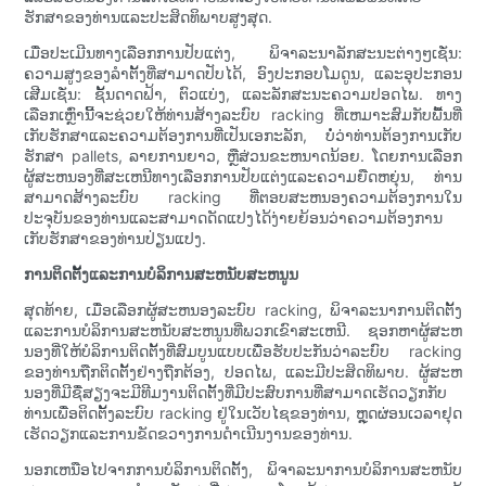
ຮັກສາຂອງທ່ານແລະປະສິດທິພາບສູງສຸດ.
ເມື່ອປະເມີນທາງເລືອກການປັບແຕ່ງ, ພິຈາລະນາລັກສະນະຕ່າງໆເຊັ່ນ:
ຄວາມສູງຂອງລໍາຕັ້ງທີ່ສາມາດປັບໄດ້, ອົງປະກອບໂມດູນ, ແລະອຸປະກອນ
ເສີມເຊັ່ນ: ຊັ້ນດາດຟ້າ, ຕົວແບ່ງ, ແລະລັກສະນະຄວາມປອດໄພ. ທາງ
ເລືອກເຫຼົ່ານີ້ຈະຊ່ວຍໃຫ້ທ່ານສ້າງລະບົບ racking ທີ່ເຫມາະສົມກັບພື້ນທີ່
ເກັບຮັກສາແລະຄວາມຕ້ອງການທີ່ເປັນເອກະລັກ, ບໍ່ວ່າທ່ານຕ້ອງການເກັບ
ຮັກສາ pallets, ລາຍການຍາວ, ຫຼືສ່ວນຂະຫນາດນ້ອຍ. ໂດຍການເລືອກ
ຜູ້ສະຫນອງທີ່ສະເຫນີທາງເລືອກການປັບແຕ່ງແລະຄວາມຍືດຫຍຸ່ນ, ທ່ານ
ສາມາດສ້າງລະບົບ racking ທີ່ຕອບສະຫນອງຄວາມຕ້ອງການໃນ
ປະຈຸບັນຂອງທ່ານແລະສາມາດດັດແປງໄດ້ງ່າຍຍ້ອນວ່າຄວາມຕ້ອງການ
ເກັບຮັກສາຂອງທ່ານປ່ຽນແປງ.
ການຕິດຕັ້ງແລະການບໍລິການສະຫນັບສະຫນູນ
ສຸດທ້າຍ, ເມື່ອເລືອກຜູ້ສະຫນອງລະບົບ racking, ພິຈາລະນາການຕິດຕັ້ງ
ແລະການບໍລິການສະຫນັບສະຫນູນທີ່ພວກເຂົາສະເຫນີ. ຊອກຫາຜູ້ສະຫ
ນອງທີ່ໃຫ້ບໍລິການຕິດຕັ້ງທີ່ສົມບູນແບບເພື່ອຮັບປະກັນວ່າລະບົບ racking
ຂອງທ່ານຖືກຕິດຕັ້ງຢ່າງຖືກຕ້ອງ, ປອດໄພ, ແລະມີປະສິດທິພາບ. ຜູ້ສະຫ
ນອງທີ່ມີຊື່ສຽງຈະມີທີມງານຕິດຕັ້ງທີ່ມີປະສົບການທີ່ສາມາດເຮັດວຽກກັບ
ທ່ານເພື່ອຕິດຕັ້ງລະບົບ racking ຢູ່ໃນເວັບໄຊຂອງທ່ານ, ຫຼຸດຜ່ອນເວລາຢຸດ
ເຮັດວຽກແລະການຂັດຂວາງການດໍາເນີນງານຂອງທ່ານ.
ນອກເຫນືອໄປຈາກການບໍລິການຕິດຕັ້ງ, ພິຈາລະນາການບໍລິການສະຫນັບ