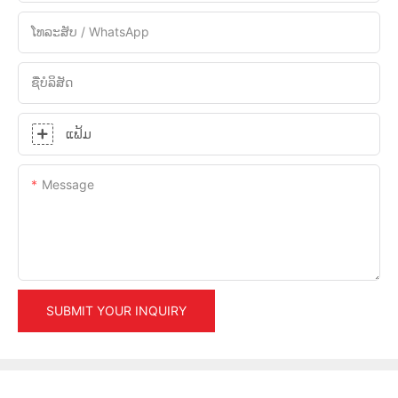
ໂທລະສັບ / WhatsApp
ຊື່ບໍລິສັດ
ແຟ້ມ
Message
SUBMIT YOUR INQUIRY