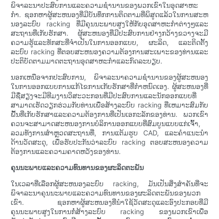
ພິຈາລະນາປະສົບການແລະຄວາມຊໍານານຂອງພວກເຂົາໃນອຸດສາຫະ
ກໍາ. ຊອກຫາຜູ້ສະຫນອງທີ່ມີບັນທຶກການຕິດຕາມທີ່ພິສູດແລ້ວໃນການສະຫ
ນອງລະບົບ racking ທີ່ມີຄຸນນະພາບສູງໃຫ້ກັບອຸດສາຫະກໍາຕ່າງໆແລະ
ສະຖານທີ່ເກັບຮັກສາ. ຜູ້ສະຫນອງທີ່ມີປະສົບການຢ່າງກວ້າງຂວາງຈະມີ
ຄວາມຮູ້ແລະທັກສະທີ່ຈໍາເປັນໃນການອອກແບບ, ຜະລິດ, ແລະຕິດຕັ້ງ
ລະບົບ racking ທີ່ຕອບສະຫນອງຄວາມຕ້ອງການສະເພາະຂອງທ່ານແລະ
ປະຕິບັດຕາມມາດຕະຖານອຸດສາຫະກໍາແລະກົດລະບຽບ.
ນອກເຫນືອຈາກປະສົບການ, ພິຈາລະນາຄວາມຊໍານານຂອງຜູ້ສະຫນອງ
ໃນການອອກແບບການແກ້ໄຂການເກັບຮັກສາທີ່ກໍາຫນົດເອງ. ຜູ້ສະຫນອງທີ່
ມີຊື່ສຽງຈະມີທີມງານວິສະວະກອນທີ່ມີປະສົບການແລະນັກອອກແບບທີ່
ສາມາດເຮັດວຽກຮ່ວມກັບທ່ານເພື່ອສ້າງລະບົບ racking ທີ່ເຫມາະສົມກັບ
ພື້ນທີ່ເກັບຮັກສາແລະຄວາມຕ້ອງການທີ່ເປັນເອກະລັກຂອງທ່ານ. ພວກເຂົາ
ຄວນຈະສາມາດສະຫນອງການບໍລິການອອກແບບທີ່ສົມບູນແບບແກ່ເຈົ້າ,
ລວມທັງການສໍາຫຼວດສະຖານທີ່, ການແຕ້ມຮູບ CAD, ແລະຄໍາແນະນໍາ
ດ້ານວັດສະດຸ, ເພື່ອຮັບປະກັນວ່າລະບົບ racking ຕອບສະຫນອງຄວາມ
ຕ້ອງການແລະຄວາມຄາດຫວັງຂອງທ່ານ.
ຄຸນນະພາບແລະຄວາມທົນທານຂອງຜະລິດຕະພັນ
ໃນເວລາທີ່ເລືອກຜູ້ສະຫນອງລະບົບ racking, ມັນເປັນສິ່ງສໍາຄັນທີ່ຈະ
ພິຈາລະນາຄຸນນະພາບແລະຄວາມທົນທານຂອງຜະລິດຕະພັນຂອງພວກ
ເຂົາ. ຊອກຫາຜູ້ສະຫນອງທີ່ນໍາໃຊ້ວັດສະດຸແລະອົງປະກອບທີ່ມີ
ຄຸນນະພາບສູງໃນການກໍ່ສ້າງລະບົບ racking ຂອງພວກເຂົາເພື່ອ