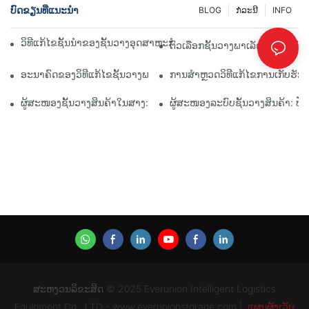
ບົດຂຽນທີ່ແນະນໍາ
BLOG
ກໍລະນີ
INFO
ວິທີແກ້ໄຂຊັ້ນນໍາຂອງຊັ້ນວາງອຸດສາຫະກໍາສໍາລັບການຄຸ້ມຄອງສາງທີ່ມີປະສິ
ຕົວເລືອກຊັ້ນວາງພາເລັດແບບກຳນົດ
ອະນາຄົດຂອງວິທີແກ້ໄຂຊັ້ນວາງພາເລັດ: ແນວໂນ້ມ ແລະ ນະວັດຕະກໍາ
ການສຳຫຼວດວິທີແກ້ໄຂການເກັບຮັກ
ຜູ້ສະໜອງຊັ້ນວາງສິນຄ້າໃນສາງ: ສິ່ງທີ່ຄວນຊອກຫາ
ຜູ້ສະໜອງລະບົບຊັ້ນວາງສິນຄ້າ: ປັ
ສະຫງວນລິຂະສິດ © 2025 Everunion Intelligent Logistics
Equipment Co., LTD - www.everunionstorage.com |
ແຜນຜັງເວັບ