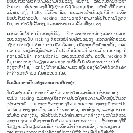
ຮັບປະກັນວ່າພວກເຂົາມີຄວາມເຂັ້ມແຂງ, ທົນທານ, ແລະທົນທານຕໍ່ເວລາ
ດົນນານ. ຜູ້ສະຫນອງທີ່ມີຊື່ສຽງຈະໃຊ້ວັດສະດຸເຊັ່ນ: ເຫຼັກກ້າທີ່ມີຄວາມ
ເຂັ້ມແຂງສູງ, bolts ທີ່ມີນ້ໍາຫນັກ, ແລະການສໍາເລັດຮູບທີ່ທົນທານເພື່ອ
ຮັບປະກັນວ່າລະບົບ racking ຂອງພວກເຂົາສາມາດທົນກັບການໂຫຼດຫ
ນັກ, ການນໍາໃຊ້ເລື້ອຍໆ, ແລະສະພາບແວດລ້ອມທີ່ຮຸນແຮງ.
ນອກເຫນືອໄປຈາກວັດສະດຸທີ່ໃຊ້, ພິຈາລະນາການກໍ່ສ້າງແລະການອອກ
ແບບຂອງລະບົບ racking ທີ່ສະເຫນີໂດຍຜູ້ສະຫນອງ. ຊອກຫາລັກສະນະ
ເຊັ່ນ: ການເຊື່ອມຕໍ່ກອບການເຊື່ອມໂລຫະ, ເຊືອກຜູກທີ່ຫນັກແຫນ້ນ, ແລະ
ຄວາມສູງຂອງລໍາຕັ້ງທີ່ສາມາດປັບໄດ້ເພື່ອຮັບປະກັນວ່າລະບົບ racking ມີ
ຄວາມຫມັ້ນຄົງ, ຄວາມປອດໄພ, ແລະອະເນກປະສົງ. ລະບົບ racking ທີ່
ມີຄຸນນະພາບສູງບໍ່ພຽງແຕ່ຈະຂະຫຍາຍພື້ນທີ່ເກັບຮັກສາຂອງທ່ານໃຫ້
ສູງສຸດເທົ່ານັ້ນ, ແຕ່ຍັງໃຫ້ທ່ານມີຄວາມສະຫງົບຂອງຈິດໃຈທີ່ຮູ້ວ່າສິນຄ້າ
ຄົງຄັງຂອງເຈົ້າປອດໄພແລະປອດໄພ.
ຕົວເລືອກການປັບແຕ່ງແລະຄວາມຍືດຫຍຸ່ນ
ປັດໃຈສໍາຄັນອີກອັນຫນຶ່ງທີ່ຈະພິຈາລະນາໃນເວລາທີ່ເລືອກຜູ້ສະຫນອງ
ລະບົບ racking ແມ່ນທາງເລືອກການປັບແຕ່ງແລະຄວາມຍືດຫຍຸ່ນທີ່ພວກ
ເຂົາສະເຫນີ. ຊອກຫາຜູ້ສະຫນອງທີ່ສາມາດສະຫນອງທາງເລືອກລະບົບ
racking ຕ່າງໆແກ່ເຈົ້າ, ລວມທັງຂະຫນາດ, ການຕັ້ງຄ່າ, ແລະອຸປະກອນ
ເສີມທີ່ແຕກຕ່າງກັນ, ເພື່ອຮັບປະກັນວ່າທ່ານສາມາດສ້າງການແກ້ໄຂທີ່ຕອບ
ສະຫນອງຄວາມຕ້ອງການເກັບຮັກສາສະເພາະຂອງທ່ານ. ຜູ້ສະຫນອງທີ່ມີ
ຊື່ສຽງຈະເຮັດວຽກຮ່ວມກັບທ່ານເພື່ອເຂົ້າໃຈຄວາມຕ້ອງການຂອງທ່ານ
ແລະສະຫນອງການແກ້ໄຂທີ່ກໍາຫນົດເອງໃຫ້ກັບທ່ານທີ່ເພີ່ມພື້ນທີ່ເກັບ