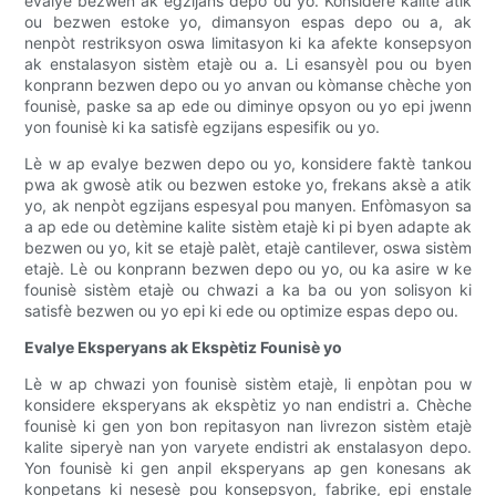
evalye bezwen ak egzijans depo ou yo. Konsidere kalite atik
ou bezwen estoke yo, dimansyon espas depo ou a, ak
nenpòt restriksyon oswa limitasyon ki ka afekte konsepsyon
ak enstalasyon sistèm etajè ou a. Li esansyèl pou ou byen
konprann bezwen depo ou yo anvan ou kòmanse chèche yon
founisè, paske sa ap ede ou diminye opsyon ou yo epi jwenn
yon founisè ki ka satisfè egzijans espesifik ou yo.
Lè w ap evalye bezwen depo ou yo, konsidere faktè tankou
pwa ak gwosè atik ou bezwen estoke yo, frekans aksè a atik
yo, ak nenpòt egzijans espesyal pou manyen. Enfòmasyon sa
a ap ede ou detèmine kalite sistèm etajè ki pi byen adapte ak
bezwen ou yo, kit se etajè palèt, etajè cantilever, oswa sistèm
etajè. Lè ou konprann bezwen depo ou yo, ou ka asire w ke
founisè sistèm etajè ou chwazi a ka ba ou yon solisyon ki
satisfè bezwen ou yo epi ki ede ou optimize espas depo ou.
Evalye Eksperyans ak Ekspètiz Founisè yo
Lè w ap chwazi yon founisè sistèm etajè, li enpòtan pou w
konsidere eksperyans ak ekspètiz yo nan endistri a. Chèche
founisè ki gen yon bon repitasyon nan livrezon sistèm etajè
kalite siperyè nan yon varyete endistri ak enstalasyon depo.
Yon founisè ki gen anpil eksperyans ap gen konesans ak
konpetans ki nesesè pou konsepsyon, fabrike, epi enstale