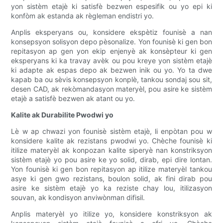
yon sistèm etajè ki satisfè bezwen espesifik ou yo epi ki
konfòm ak estanda ak règleman endistri yo.
Anplis eksperyans ou, konsidere ekspètiz founisè a nan
konsepsyon solisyon depo pèsonalize. Yon founisè ki gen bon
repitasyon ap gen yon ekip enjenyè ak konsèpteur ki gen
eksperyans ki ka travay avèk ou pou kreye yon sistèm etajè
ki adapte ak espas depo ak bezwen inik ou yo. Yo ta dwe
kapab ba ou sèvis konsepsyon konplè, tankou sondaj sou sit,
desen CAD, ak rekòmandasyon materyèl, pou asire ke sistèm
etajè a satisfè bezwen ak atant ou yo.
Kalite ak Durabilite Pwodwi yo
Lè w ap chwazi yon founisè sistèm etajè, li enpòtan pou w
konsidere kalite ak rezistans pwodwi yo. Chèche founisè ki
itilize materyèl ak konpozan kalite siperyè nan konstriksyon
sistèm etajè yo pou asire ke yo solid, dirab, epi dire lontan.
Yon founisè ki gen bon repitasyon ap itilize materyèl tankou
asye ki gen gwo rezistans, boulon solid, ak fini dirab pou
asire ke sistèm etajè yo ka reziste chay lou, itilizasyon
souvan, ak kondisyon anviwònman difisil.
Anplis materyèl yo itilize yo, konsidere konstriksyon ak