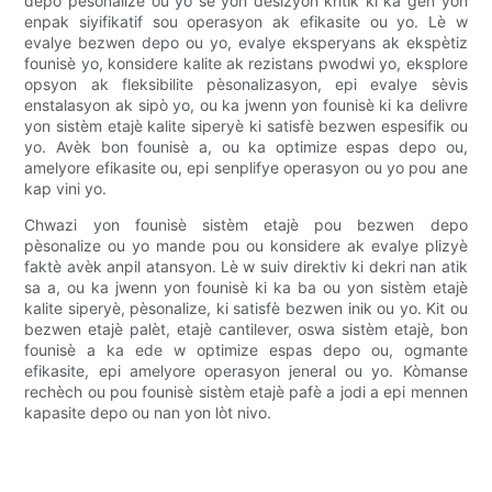
depo pèsonalize ou yo se yon desizyon kritik ki ka gen yon
enpak siyifikatif sou operasyon ak efikasite ou yo. Lè w
evalye bezwen depo ou yo, evalye eksperyans ak ekspètiz
founisè yo, konsidere kalite ak rezistans pwodwi yo, eksplore
opsyon ak fleksibilite pèsonalizasyon, epi evalye sèvis
enstalasyon ak sipò yo, ou ka jwenn yon founisè ki ka delivre
yon sistèm etajè kalite siperyè ki satisfè bezwen espesifik ou
yo. Avèk bon founisè a, ou ka optimize espas depo ou,
amelyore efikasite ou, epi senplifye operasyon ou yo pou ane
kap vini yo.
Chwazi yon founisè sistèm etajè pou bezwen depo
pèsonalize ou yo mande pou ou konsidere ak evalye plizyè
faktè avèk anpil atansyon. Lè w suiv direktiv ki dekri nan atik
sa a, ou ka jwenn yon founisè ki ka ba ou yon sistèm etajè
kalite siperyè, pèsonalize, ki satisfè bezwen inik ou yo. Kit ou
bezwen etajè palèt, etajè cantilever, oswa sistèm etajè, bon
founisè a ka ede w optimize espas depo ou, ogmante
efikasite, epi amelyore operasyon jeneral ou yo. Kòmanse
rechèch ou pou founisè sistèm etajè pafè a jodi a epi mennen
kapasite depo ou nan yon lòt nivo.