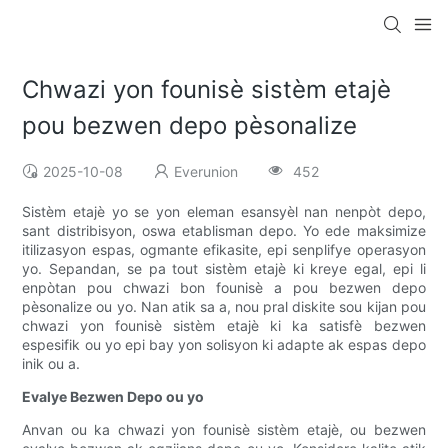
Chwazi yon founisè sistèm etajè
pou bezwen depo pèsonalize
2025-10-08
Everunion
452
Sistèm etajè yo se yon eleman esansyèl nan nenpòt depo,
sant distribisyon, oswa etablisman depo. Yo ede maksimize
itilizasyon espas, ogmante efikasite, epi senplifye operasyon
yo. Sepandan, se pa tout sistèm etajè ki kreye egal, epi li
enpòtan pou chwazi bon founisè a pou bezwen depo
pèsonalize ou yo. Nan atik sa a, nou pral diskite sou kijan pou
chwazi yon founisè sistèm etajè ki ka satisfè bezwen
espesifik ou yo epi bay yon solisyon ki adapte ak espas depo
inik ou a.
Evalye Bezwen Depo ou yo
Anvan ou ka chwazi yon founisè sistèm etajè, ou bezwen