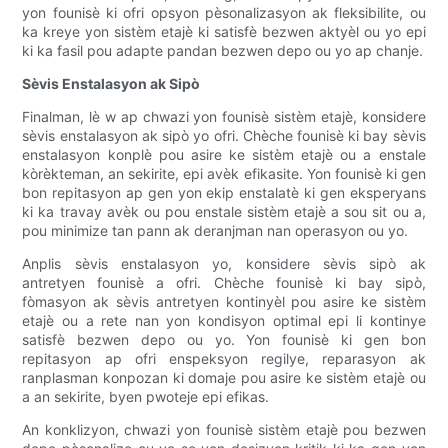
yon founisè ki ofri opsyon pèsonalizasyon ak fleksibilite, ou
ka kreye yon sistèm etajè ki satisfè bezwen aktyèl ou yo epi
ki ka fasil pou adapte pandan bezwen depo ou yo ap chanje.
Sèvis Enstalasyon ak Sipò
Finalman, lè w ap chwazi yon founisè sistèm etajè, konsidere
sèvis enstalasyon ak sipò yo ofri. Chèche founisè ki bay sèvis
enstalasyon konplè pou asire ke sistèm etajè ou a enstale
kòrèkteman, an sekirite, epi avèk efikasite. Yon founisè ki gen
bon repitasyon ap gen yon ekip enstalatè ki gen eksperyans
ki ka travay avèk ou pou enstale sistèm etajè a sou sit ou a,
pou minimize tan pann ak deranjman nan operasyon ou yo.
Anplis sèvis enstalasyon yo, konsidere sèvis sipò ak
antretyen founisè a ofri. Chèche founisè ki bay sipò,
fòmasyon ak sèvis antretyen kontinyèl pou asire ke sistèm
etajè ou a rete nan yon kondisyon optimal epi li kontinye
satisfè bezwen depo ou yo. Yon founisè ki gen bon
repitasyon ap ofri enspeksyon regilye, reparasyon ak
ranplasman konpozan ki domaje pou asire ke sistèm etajè ou
a an sekirite, byen pwoteje epi efikas.
An konklizyon, chwazi yon founisè sistèm etajè pou bezwen