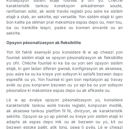
konsepsyon sistèm etajè founisè a ofri yo. Chèche
karakteristik tankou koneksyon ankadreman soude,
ranfòsman solid, ak wotè travès reglabl pou asire ke sistèm
etajè a stab, an sekirite, epi versatile. Yon sistèm etajè ki gen
bon kalite pa sèlman pral maksimize espas depo ou, men tou,
ba ou trankilite lespri, paske ou konnen envantè ou an
sekirite.
Opsyon pèsonalizasyon ak fleksibilite
Yon lòt faktè esansyèl pou konsidere lè w ap chwazi yon
founisè sistèm etajè se opsyon pèsonalizasyon ak fleksibilite
yo ofri. Chèche founisè ki ka ba ou yon seri opsyon sistèm
etajè, ki gen ladan diferan gwosè, konfigirasyon ak akseswa,
pou asire ke ou ka kreye yon solisyon ki satisfè bezwen depo
espesifik ou yo. Yon founisè ki gen bon repitasyon ap travay
avèk ou pou konprann bezwen ou yo epi ba ou yon solisyon
pèsonalize ki maksimize espas depo ou ak efikasite ou.
Lè w ap evalye opsyon pèsonalizasyon yo, konsidere
karakteristik tankou wotè travès reglabl, konpozan modilè,
ak akseswa tankou platfòm fil fè, divizyon, ak karakteristik
sekirite. Opsyon sa yo ap pèmèt ou kreye yon sistèm etajè ki
adapte ak espas depo inik ou ak bezwen ou yo, kit ou
bezwen estoke palèt, atik long, oswa ti pyès. Lè w chwazi