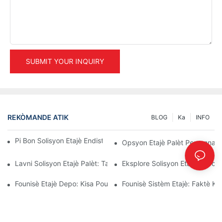
SUBMIT YOUR INQUIRY
REKÒMANDE ATIK
BLOG
Ka
INFO
Pi Bon Solisyon Etajè Endistriyèl Pou Jesyon Depo Efikas
Opsyon Etajè Palèt Personnal
Lavni Solisyon Etajè Palèt: Tandans Ak Inovasyon
Eksplore Solisyon Etajè Depo E
Founisè Etajè Depo: Kisa Pou Chèche
Founisè Sistèm Etajè: Faktè K