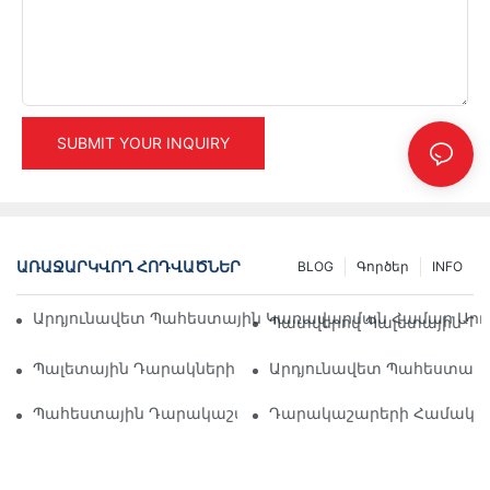
SUBMIT YOUR INQUIRY
ԱՌԱՋԱՐԿՎՈՂ ՀՈԴՎԱԾՆԵՐ
BLOG
Գործեր
INFO
Արդյունավետ Պահեստային Կառավարման Համար Արդյ
Պատվերով Պալետային Դա
Պալետային Դարակների Լուծումների Ապագան. Միտումն
Արդյունավետ Պահեստավոր
Պահեստային Դարակաշարերի Մատակարարներ. Ինչ Փ
Դարակաշարերի Համակարգ