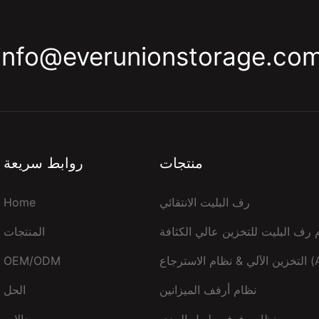
info@everunionstorage.co
منتجات
روابط سريعة
رف البليت الانتقائي
Home
 رف البليت للتخزين عالي الكثافة
المنتجات
اع (AS/RS)
OEM/ODM
نظام أرفف الميزانين
الحل
نظام رفوف طويل المدى
حالات