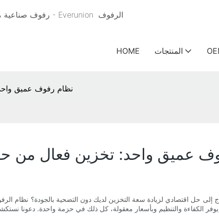
الرفوف
رفوف صناعية مبتكرة & حلول رفوف المستودعات للتخزين الفعال منذ عام 2005 - Everunion
OE
المنتجات
HOME
نظام رفوف عميق واحد:
ف عميق واحد: تخزين فعال من حي
ى حل اقتصادي لزيادة سعة التخزين لديك دون التضحية بالجودة؟ نظام الرفوف ا