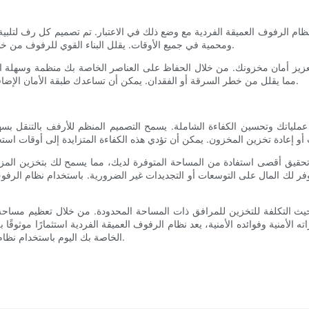
ام الرفوف العميقة الفردية مع وضع ذلك في الاعتبار. تم تصميم كل رف لتلبية 
ومحمية في جميع الأوقات. يقلل البناء القوي للرفوف من خطر الانهيار أو الحوادث، مما يوفر راحة البال لكل من الموظفين والإدارة.
 تعزيز أمان مخزونك. من خلال الحفاظ على العناصر الخاصة بك منظمة وسهلة ا
مما يقلل من خطر السرقة أو الفقدان. يمكن أن تساعدك طبقة الأمان الإضافية هذه في الحفاظ على السيطرة على مخزونك ومنع الحوادث المكلفة.
ملياتك وتحسين الكفاءة الشاملة. يسمح التصميم المنظم للأرفف بالتنقل بسهو
حقيق أقصى استفادة من المساحة المتوفرة لديك، مما يسمح لك بتخزين المزي
فر لك المال على التوسعات أو التجديدات غير الضرورية. باستخدام نظام الرفوف
من حيث التكلفة للتخزين للمرافق ذات المساحة المحدودة. من خلال تعظيم مساحة
 الأمنية وفوائده الأمنية، يعد نظام الرفوف العميقة الفردية استثمارًا موثوقً
الخاصة بك اليوم باستخدام نظام الرفوف العميقة الفردية وجرب الفرق الذي يمكن أن يحدثه في عملك.