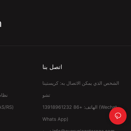
m
اتصل بنا
الشخص الذي يمكن الاتصال به: كريستينا
تشو
نظام
الهاتف: +86 13918961232 (Wechat،
التخزين الآلي & نظام الاسترج
Whats App)
info@everunionstorage.com
بريد: