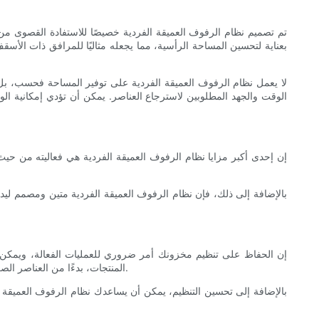
تم تصميم نظام الرفوف العميقة الفردية خصيصًا للاستفادة القصوى 
بعناية لتحسين المساحة الرأسية، مما يجعله مثاليًا للمرافق ذات الأس
لا يعمل نظام الرفوف العميقة الفردية على توفير المساحة فحسب، بل 
الوقت والجهد المطلوبين لاسترجاع العناصر. يمكن أن تؤدي إمكانية ال
إن إحدى أكبر مزايا نظام الرفوف العميقة الفردية هي فعاليته من حي
بالإضافة إلى ذلك، فإن نظام الرفوف العميقة الفردية متين ومصمم لي
إن الحفاظ على تنظيم مخزونك أمر ضروري للعمليات الفعالة، ويمكن
المنتجات، بدءًا من العناصر الصغيرة وحتى المنصات الكبيرة. تتيح لك هذه المرونة الاحتفاظ بمخزونك منظمًا بشكل أنيق وسهل الوصول إليه، مما يقلل من خطر فقدان العناصر أو تلفها.
بالإضافة إلى تحسين التنظيم، يمكن أن يساعدك نظام الرفوف العميقة ا