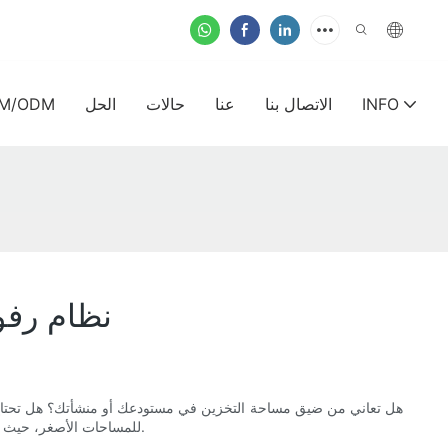
INFO
الاتصال بنا
عنا
حالات
الحل
M/ODM
نظام رفو
هل تعاني من ضيق مساحة التخزين في مستودعك أو منشأتك؟ هل تحتاج إل
للمساحات الأصغر، حيث يوفر الكفاءة والتنظيم وبأسعار معقولة، كل ذلك في حزمة واحدة. دعونا نستكشف كيف يمكن لهذا النظام تحويل قدرات التخزين لديك وتبسيط عملياتك.