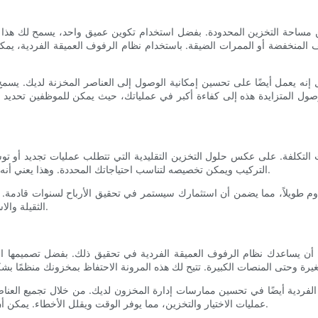
من مساحة التخزين المحدودة. بفضل استخدام تكوين عميق واحد، يسمح لك هذ
قف المنخفضة أو الممرات الضيقة. باستخدام نظام الرفوف العميقة الفردية، يم
إنه يعمل أيضًا على تحسين إمكانية الوصول إلى العناصر المخزنة لديك. يسمح 
وصول المتزايدة هذه إلى كفاءة أكبر في عملياتك، حيث يمكن للموظفين تحديد 
ث التكلفة. على عكس حلول التخزين التقليدية التي تتطلب عمليات تجديد أو ت
التركيب ويمكن تخصيصه لتناسب احتياجاتك المحددة. وهذا يعني أنه يمكنك البدء في زيادة مساحة التخزين لديك دون إنفاق الكثير من المال.
دوم طويلاً، مما يضمن أن استثمارك سيستمر في تحقيق الأرباح لسنوات قادمة. 
الثقيلة والاستخدام المتكرر، مما يجعلها حل تخزين موثوق به وطويل الأمد لمنشأتك.
 أن يساعدك نظام الرفوف العميقة الفردية في تحقيق ذلك. بفضل تصميمها 
لفردية أيضًا في تحسين ممارسات إدارة المخزون لديك. من خلال تجميع العناص
عمليات الاختيار والتخزين، مما يوفر الوقت ويقلل الأخطاء. يمكن أن يؤدي هذا المستوى من التنظيم إلى تحسين الإنتاجية والربحية لشركتك.