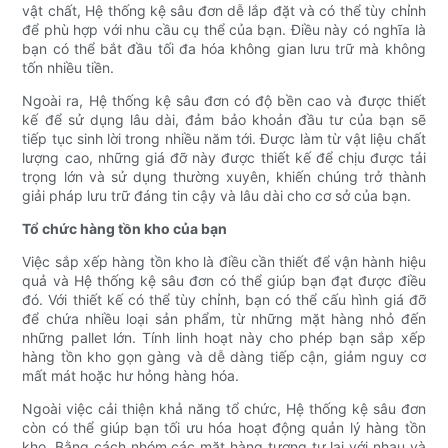
vật chất, Hệ thống kệ sâu đơn dễ lắp đặt và có thể tùy chỉnh
để phù hợp với nhu cầu cụ thể của bạn. Điều này có nghĩa là
bạn có thể bắt đầu tối đa hóa không gian lưu trữ mà không
tốn nhiều tiền.
Ngoài ra, Hệ thống kệ sâu đơn có độ bền cao và được thiết
kế để sử dụng lâu dài, đảm bảo khoản đầu tư của bạn sẽ
tiếp tục sinh lời trong nhiều năm tới. Được làm từ vật liệu chất
lượng cao, những giá đỡ này được thiết kế để chịu được tải
trọng lớn và sử dụng thường xuyên, khiến chúng trở thành
giải pháp lưu trữ đáng tin cậy và lâu dài cho cơ sở của bạn.
Tổ chức hàng tồn kho của bạn
Việc sắp xếp hàng tồn kho là điều cần thiết để vận hành hiệu
quả và Hệ thống kệ sâu đơn có thể giúp bạn đạt được điều
đó. Với thiết kế có thể tùy chỉnh, bạn có thể cấu hình giá đỡ
để chứa nhiều loại sản phẩm, từ những mặt hàng nhỏ đến
những pallet lớn. Tính linh hoạt này cho phép bạn sắp xếp
hàng tồn kho gọn gàng và dễ dàng tiếp cận, giảm nguy cơ
mất mát hoặc hư hỏng hàng hóa.
Ngoài việc cải thiện khả năng tổ chức, Hệ thống kệ sâu đơn
còn có thể giúp bạn tối ưu hóa hoạt động quản lý hàng tồn
kho. Bằng cách nhóm các mặt hàng tương tự lại với nhau và