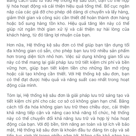
Bằng cách đầu tư vào Hệ thống kệ sâu đơn, bạn có thể hợp
lý hóa hoạt động và cải thiện hiệu quả tổng thể. Bố cục ngăn
nắp của các giá đỡ cho phép dễ dàng di chuyển và lấy hàng,
giảm thời gian và công sức cần thiết để hoàn thành đơn hàng
hoặc bổ sung hàng tồn kho. Hiệu quả tăng lên này có thể
giúp rút ngắn thời gian xử lý và cải thiện sự hài lòng của
khách hàng, từ đó tăng lợi nhuận của bạn.
Hơn nữa, Hệ thống kệ sâu đơn có thể giúp bạn tận dụng tối
đa không gian có sẵn, cho phép bạn lưu trữ nhiều sản phẩm
hơn trong diện tích nhỏ hơn. Việc sử dụng không gian tối ưu
này có thể mang lại giải pháp lưu trữ tiết kiệm chi phí và bền
vững hơn, giúp bạn tiết kiệm tiền cho những lần mở rộng
hoặc cải tạo không cần thiết. Với Hệ thống kệ sâu đơn, bạn
có thể đạt được hiệu quả và năng suất cao nhất trong hoạt
động của mình.
Tóm lại, Hệ thống kệ sâu đơn là giải pháp lưu trữ sáng tạo và
tiết kiệm chi phí cho các cơ sở có không gian hạn chế. Bằng
cách tối đa hóa không gian lưu trữ theo chiều dọc, cải thiện
khả năng tiếp cận và nâng cao khả năng tổ chức, hệ thống
này có thể chuyển đổi khả năng lưu trữ và hợp lý hóa hoạt
động của bạn. Với độ bền, tính năng an toàn và lợi ích về bảo
mật, Hệ thống kệ sâu đơn là khoản đầu tư đáng tin cậy và sẽ
tiếp tục sinh lời trong nhiều năm tới. Nâng cấp khả năng lưu