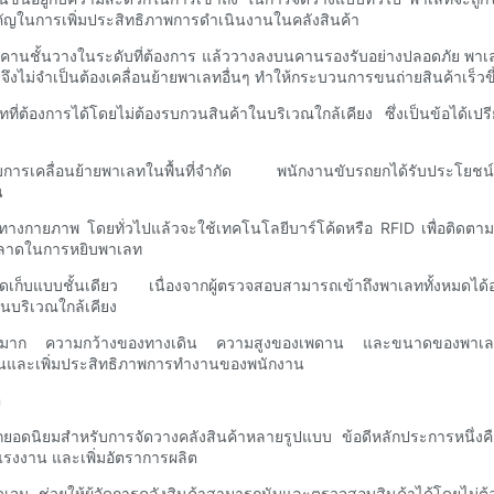
ัญในการเพิ่มประสิทธิภาพการดำเนินงานในคลังสินค้า
บคานชั้นวางในระดับที่ต้องการ แล้ววางลงบนคานรองรับอย่างปลอดภัย พาเล
จึงไม่จำเป็นต้องเคลื่อนย้ายพาเลทอื่นๆ ทำให้กระบวนการขนถ่ายสินค้าเร็วข
ต้องการได้โดยไม่ต้องรบกวนสินค้าในบริเวณใกล้เคียง ซึ่งเป็นข้อได้เปรี
กับการเคลื่อนย้ายพาเลทในพื้นที่จำกัด พนักงานขับรถยกได้รับประโยชน์จาก
น
้าทางกายภาพ โดยทั่วไปแล้วจะใช้เทคโนโลยีบาร์โค้ดหรือ RFID เพื่อติด
ิดพลาดในการหยิบพาเลท
เก็บแบบชั้นเดียว เนื่องจากผู้ตรวจสอบสามารถเข้าถึงพาเลททั้งหมดได้
นบริเวณใกล้เคียง
ย่างมาก ความกว้างของทางเดิน ความสูงของเพดาน และขนาดของพาเลท ล้ว
รื่นและเพิ่มประสิทธิภาพการทำงานของพนักงาน
า
เลือกยอดนิยมสำหรับการจัดวางคลังสินค้าหลายรูปแบบ ข้อดีหลักประการหนึ่
นแรงงาน และเพิ่มอัตราการผลิต
ดเจน ช่วยให้ผู้จัดการคลังสินค้าสามารถนับและตรวจสอบสินค้าได้โดยไม่ต้องเ