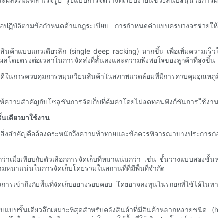
และผลิตภัณฑ์สำเร็จรูป รูปแบบการจัดวางที่เรียบง่ายนี้ช่วยสนับสนุนวิธีก
ำเพื่อปฏิบัติตามข้อกำหนดด้านกฎระเบียบ การกำหนดค่าแบบครบวงจรช่วยให้ม
งสินค้าแบบแถวเดียวลึก (single deep racking) มากขึ้น เพื่อเพิ่มความเ
ดยตรงต่อเวลาในการจัดส่งที่สั้นลงและความพึงพอใจของลูกค้าที่สูงขึ้น
วมีข้อดีในการควบคุมการหมุนเวียนสินค้าในสภาพแวดล้อมที่มีการควบคุมอุณ
ี่ให้ความสำคัญกับโซลูชันการจัดเก็บที่คุ้มค่าโดยไม่ลดทอนฟังก์ชันการใช้
้นเดียวมาใช้งาน
ต่สิ่งสำคัญคือต้องตระหนักถึงความท้าทายและข้อควรพิจารณาบางประการก่อ
ว่าเมื่อเทียบกับตัวเลือกการจัดเก็บที่หนาแน่นกว่า เช่น ชั้นวางแบบสองชั้
วามหนาแน่นในการจัดเก็บโดยรวมในสถานที่ที่มีพื้นที่จำกัด
ารเข้าถึงกับพื้นที่จัดเก็บอย่างรอบคอบ โดยอาจลงทุนในรถยกที่ใช้ได้ในทา
็บแบบชั้นเดียวลึกเหมาะที่สุดสำหรับคลังสินค้าที่มีสินค้าหลากหลายชนิด 