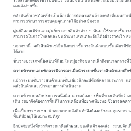
โรงงานผลิตยังใช้ระบบชั้นวางแบบชั้นเดียวเพื่อจัดระเบียบวัตถุดิบ
คงคลังง่ายขึ้น
คลังสินค้าเวชภัณฑ์จำเป็นต้องมีการติดตามสินค้าคงคลังที่แม่นย
สามารถรักษาการควบคุมคุณภาพได้อย่างเข้มงวด
ศูนย์อีคอมเมิร์ซและศูนย์กระจายสินค้าต่าง ๆ หันมาใช้ระบบชั้นวา
สามารถในการโหลดและขนถ่ายพาเลทแต่ละอันได้อย่างรวดเร็ว ส่งผลโ
นอกจากนี้ คลังสินค้าแช่เย็นยังพบว่าชั้นวางสินค้าแบบชั้นเดีย
ได้ง่าย
ชั้นวางประเภทนี้ยังเป็นที่นิยมในหมู่ธุรกิจขนาดเล็กถึงขนาดกลางท
ความท้าทายและข้อควรพิจารณาเมื่อนำระบบชั้นวางสินค้าแบบลึกชั
แม้ว่าระบบชั้นวางสินค้าแบบชั้นเดียวลึกจะมีข้อดีหลายประการ แ
คลังสินค้าและเป้าหมายการดำเนินงาน
ความท้าทายหลักประการหนึ่งคือ ความต้องการพื้นที่ทางเดินที่กว้างก
เดิน รถยกจึงต้องการพื้นที่ในการเคลื่อนที่อย่างเพียงพอ ซึ่งอาจลดค
เพื่อเป็นการชดเชย นักออกแบบคลังสินค้าจึงต้องสร้างสมดุลระหว่างก
พื้นที่ที่มีอยู่ให้เหมาะสมที่สุด
อีกปัจจัยหนึ่งที่ควรพิจารณาคือลักษณะของสินค้าคงคลัง ระบบจัดเก