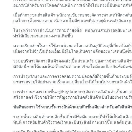
อุปกรณ์สำหรับการโหลดด้านหน้า การเข้าถึงโดยตรงนี้มีบทบาทสำค
เมื่อทำการขนถ่ายสินค้า พนักงานขับรถยกจะจัดวางพาเลทให้ตรงกั
กลไกการล็อกของคาน เนื่องจากไม่มีพาเลทที่สองอยู่ด้านหลังอันแรก 
ในระหว่างการดำเนินการตามคำสั่งซื้อ พนักงานสามารถหยิบพาเลทที่
ทำให้เสียเวลาและแรงงานเพิ่มขึ้น
ความเรียบง่ายในการใช้งานช่วยลดโอกาสเกิดอุบัติเหตุที่เกี่ยวข้อง
เนื่องจากไม่จำเป็นต้องเอื้อมมือไปไกลเกินความลึกของพาเลทหนึ่งชั้
ระบบบริหารจัดการสินค้าคงคลังเป็นส่วนเสริมของการจัดวางสินค
ดิจิทัลนี้ช่วยให้มองเห็นสต็อกสินค้าแบบเรียลไทม์และป้องกันข้อผ
การบำรุงรักษาและการตรวจสอบความปลอดภัยก็ง่ายขึ้นด้วยระบบจัด
สามารถระบุได้อย่างรวดเร็วและเปลี่ยนใหม่ได้โดยไม่รบกวนสินค้าใ
การทำงานของระบบขึ้นอยู่กับรูปแบบการจัดวางคลังสินค้าเป็นอ
สรีรศาสตร์ ซึ่งช่วยให้การสัญจรภายในคลังสินค้าเป็นไปอย่างราบ
ข้อดีของการใช้ระบบชั้นวางสินค้าแบบลึกชั้นเดียวสำหรับคลังสินค้
ระบบชั้นวางสินค้าแบบลึกชั้นเดียวมีข้อดีมากมายที่ทำให้เป็นตัว
ทันที การหยิบสินค้าจึงรวดเร็วและมีประสิทธิภาพมากขึ้น ลดต้นทุ
การจัดเรียงสินค้าแบบชั้นเดียวทำให้มองเห็นสินค้าภายในได้อย่างชั