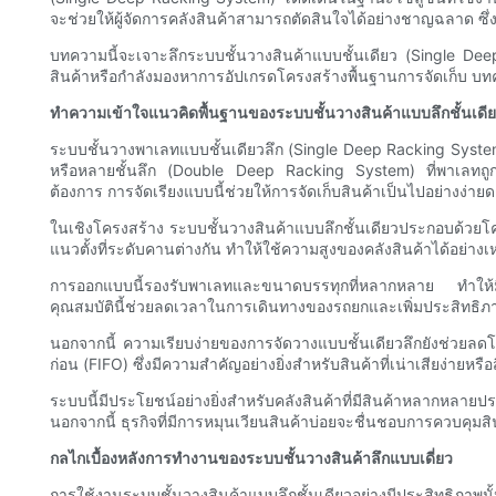
จะช่วยให้ผู้จัดการคลังสินค้าสามารถตัดสินใจได้อย่างชาญฉลาด ซ
บทความนี้จะเจาะลึกระบบชั้นวางสินค้าแบบชั้นเดียว (Single D
สินค้าหรือกำลังมองหาการอัปเกรดโครงสร้างพื้นฐานการจัดเก็บ บทความนี
ทำความเข้าใจแนวคิดพื้นฐานของระบบชั้นวางสินค้าแบบลึกชั้นเดี
ระบบชั้นวางพาเลทแบบชั้นเดียวลึก (Single Deep Racking System
หรือหลายชั้นลึก (Double Deep Racking System) ที่พาเลทถูกจัดเ
ต้องการ การจัดเรียงแบบนี้ช่วยให้การจัดเก็บสินค้าเป็นไปอย่างง่า
ในเชิงโครงสร้าง ระบบชั้นวางสินค้าแบบลึกชั้นเดียวประกอบด้วยโ
แนวตั้งที่ระดับคานต่างกัน ทำให้ใช้ความสูงของคลังสินค้าได้อย่า
การออกแบบนี้รองรับพาเลทและขนาดบรรทุกที่หลากหลาย ทำให้มีค
คุณสมบัตินี้ช่วยลดเวลาในการเดินทางของรถยกและเพิ่มประสิทธิภา
นอกจากนี้ ความเรียบง่ายของการจัดวางแบบชั้นเดียวลึกยังช่วยลดโอกา
ก่อน (FIFO) ซึ่งมีความสำคัญอย่างยิ่งสำหรับสินค้าที่เน่าเสียง่ายหรื
ระบบนี้มีประโยชน์อย่างยิ่งสำหรับคลังสินค้าที่มีสินค้าหลากหลาย
นอกจากนี้ ธุรกิจที่มีการหมุนเวียนสินค้าบ่อยจะชื่นชอบการควบคุมสินค
กลไกเบื้องหลังการทำงานของระบบชั้นวางสินค้าลึกแบบเดี่ยว
การใช้งานระบบชั้นวางสินค้าแบบลึกชั้นเดียวอย่างมีประสิทธิภาพ