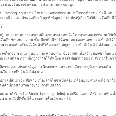
ึ่งจะช่วยปรับปรุงขั้นตอนการทำงานและลดต้นทุน
eep Racking System) โดยสำรวจการออกแบบ หลักการทำงาน ข้อดี และการ
้จะแนะนำคุณเกี่ยวกับทุกสิ่งที่คุณจำเป็นต้องรู้เกี่ยวกับวิธีการจัดเก็บที่ใ
ยว
) เป็นระบบชั้นวางพาเลทพื้นฐานประเภทหนึ่ง โดยพาเลทจะถูกจัดเก็บไว้เ
ก็บซ้อนกัน ระบบชั้นเดียวลึกนี้ทำให้พาเลทแต่ละอันสามารถเข้าถึงได้โดยต
ยดาย เหมาะสำหรับคลังสินค้าที่ให้ความสำคัญกับการเข้าถึงสินค้าได้ง่ายและ
ครงตั้งตรง คานแนวนอน และคานขวาง ซึ่งรวมกันเพื่อสร้างช่องจัดเก็บแนว
งเหมาะสมที่สุด ความลึกถูกจำกัดไว้ที่หนึ่งพาเลทเพื่ออำนวยความสะดวกในกา
วามอเนกประสงค์สูง เนื่องจากพาเลทแต่ละอันวางอยู่ที่ขอบทางเดิน จึ
พในการหยิบสินค้าให้สูงสุด
สที่สินค้าจะเสียหาย เนื่องจากไม่จำเป็นต้องเคลื่อนย้ายพาเลทเพื่อเข้าถึง
อสินค้าที่ต้องเก็บรักษาอย่างมีกำหนดเวลา
ประเภท (SKU หรือ Stock Keeping Units) แต่ปริมาณต่อ SKU ค่อนข้างต่ำ ซ
้าคงคลังที่ดีขึ้นที่ชั้นวางแบบชั้นเดียวมอบให้
นั้นขึ้นอยู่กับความสะดวกในการเข้าถึง ในการจัดวางแบบทั่วไป พาเลทจะถ