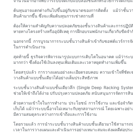
จำนวนมากอาจพบว่าระบบจัดเก็บแบบสองชั้นลึกหรือวิธีการจัดเก็บแบบ
ต้นทุนอาจแตกต่างกันไปขึ้นอยู่กับขนาดของการติดตั้ง แม้ว่าชั้นวา
สินค้ามากขึ้น ซึ่งจะเพิ่มต้นทุนการเช่าสถานที่
ต้องให้ความสำคัญกับความปลอดภัยของชั้นวางสินค้าและการปฏิบัต
หายทางโครงสร้างหรืออุบัติเหตุ การฝึกอบรมพนักงานเกี่ยวกับขีด
นอกจากนี้ การบูรณาการระบบชั้นวางสินค้าเข้ากับซอฟต์แวร์การจั
ในการดำเนินงาน
สุดท้ายนี้ ธุรกิจควรพิจารณารูปแบบการเติบโตในอนาคต แม้ว่าระบบจ
มากกว่า ซึ่งต้องใช้เงินลงทุนเพิ่มเติมและเวลาหยุดทำงานเพิ่มขึ้น
โดยสรุปแล้ว การวางแผนอย่างละเอียดรอบคอบ ความเข้าใจที่ชัดเจนเ
วางสินค้าแบบชั้นเดียวได้อย่างเต็มประสิทธิภาพ
ระบบชั้นวางสินค้าแบบชั้นเดียวลึก (Single Deep Racking System)
ช่วยให้เข้าถึงได้ง่าย ปรับปรุงความปลอดภัย สนับสนุนการจัดการ
ด้วยความเข้าใจในการทำงาน ประโยชน์ การใช้งาน และข้อจำกัดของร
เก็บได้ แม้ว่าระบบนี้อาจไม่เหมาะกับทุกสถานการณ์ โดยเฉพาะอย่าง
มีความสมดุลระหว่างการเข้าถึงและการใช้งาน
โดยรวมแล้ว การนำระบบชั้นวางสินค้าแบบชั้นเดียวมาใช้สามารถนำไปส
เวลาในการวางแผนและดำเนินการอย่างเหมาะสมจะส่งผลดีต่อประสิ