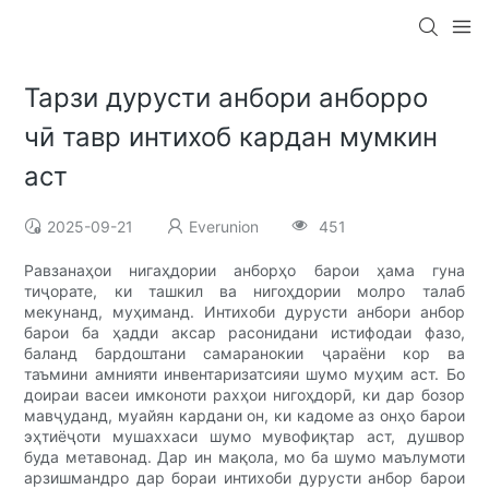
Тарзи дурусти анбори анборро
чӣ тавр интихоб кардан мумкин
аст
2025-09-21
Everunion
451
Равзанаҳои нигаҳдории анборҳо барои ҳама гуна
тиҷорате, ки ташкил ва нигоҳдории молро талаб
мекунанд, муҳиманд. Интихоби дурусти анбори анбор
барои ба ҳадди аксар расонидани истифодаи фазо,
баланд бардоштани самаранокии ҷараёни кор ва
таъмини амнияти инвентаризатсияи шумо муҳим аст. Бо
доираи васеи имконоти рахҳои нигоҳдорӣ, ки дар бозор
мавҷуданд, муайян кардани он, ки кадоме аз онҳо барои
эҳтиёҷоти мушаххаси шумо мувофиқтар аст, душвор
буда метавонад. Дар ин мақола, мо ба шумо маълумоти
арзишмандро дар бораи интихоби дурусти анбор барои