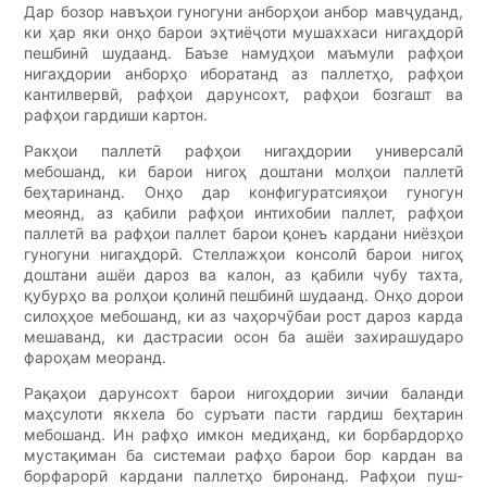
Дар бозор навъҳои гуногуни анборҳои анбор мавҷуданд,
ки ҳар яки онҳо барои эҳтиёҷоти мушаххаси нигаҳдорӣ
пешбинӣ шудаанд. Баъзе намудҳои маъмули рафҳои
нигаҳдории анборҳо иборатанд аз паллетҳо, рафҳои
кантилвервӣ, рафҳои дарунсохт, рафҳои бозгашт ва
рафҳои гардиши картон.
Ракҳои паллетӣ рафҳои нигаҳдории универсалӣ
мебошанд, ки барои нигоҳ доштани молҳои паллетӣ
беҳтаринанд. Онҳо дар конфигуратсияҳои гуногун
меоянд, аз қабили рафҳои интихобии паллет, рафҳои
паллетӣ ва рафҳои паллет барои қонеъ кардани ниёзҳои
гуногуни нигаҳдорӣ. Стеллажҳои консолӣ барои нигоҳ
доштани ашёи дароз ва калон, аз қабили чубу тахта,
қубурҳо ва ролҳои қолинӣ пешбинӣ шудаанд. Онҳо дорои
силоҳҳое мебошанд, ки аз чаҳорчӯбаи рост дароз карда
мешаванд, ки дастрасии осон ба ашёи захирашударо
фароҳам меоранд.
Рақаҳои дарунсохт барои нигоҳдории зичии баланди
маҳсулоти якхела бо суръати пасти гардиш беҳтарин
мебошанд. Ин рафҳо имкон медиҳанд, ки борбардорҳо
мустақиман ба системаи рафҳо барои бор кардан ва
борфарорӣ кардани паллетҳо биронанд. Рафҳои пуш-