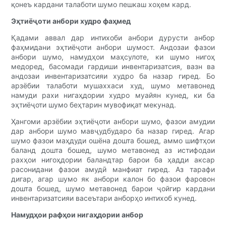
қонеъ кардани талаботи шумо пешкаш хоҳем кард.
Эҳтиёҷоти анбори худро фаҳмед
Қадами аввал дар интихоби анбори дурусти анбор
фаҳмидани эҳтиёҷоти анбори шумост. Андозаи фазои
анбори шумо, намудҳои маҳсулоте, ки шумо нигоҳ
медоред, басомади гардиши инвентаризатсия, вазн ва
андозаи инвентаризатсияи худро ба назар гиред. Бо
арзёбии талаботи мушаххаси худ, шумо метавонед
намуди рахи нигаҳдории худро муайян кунед, ки ба
эҳтиёҷоти шумо беҳтарин мувофиқат мекунад.
Ҳангоми арзёбии эҳтиёҷоти анбори шумо, фазои амудии
дар анбори шумо мавҷудбударо ба назар гиред. Агар
шумо фазои маҳдуди ошёна дошта бошед, аммо шифтҳои
баланд дошта бошед, шумо метавонед аз истифодаи
рахҳои нигоҳдории баландтар барои ба ҳадди аксар
расонидани фазои амудӣ манфиат гиред. Аз тарафи
дигар, агар шумо як анбори калон бо фазои фаровон
дошта бошед, шумо метавонед барои ҷойгир кардани
инвентаризатсияи васеътари анборҳо интихоб кунед.
Намудҳои рафҳои нигаҳдории анбор