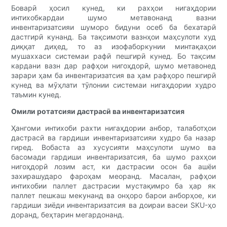
Боварӣ ҳосил кунед, ки рахҳои нигаҳдории
интихобкардаи шумо метавонанд вазни
инвентаризатсияи шуморо бидуни осеб ба бехатарӣ
дастгирӣ кунанд. Ба тақсимоти вазнҳои маҳсулоти худ
диққат диҳед, то аз изофаборкунии минтақаҳои
мушаххаси системаи рафӣ пешгирӣ кунед. Бо тақсим
кардани вазн дар рафҳои нигоҳдорӣ, шумо метавонед
зарари ҳам ба инвентаризатсия ва ҳам рафҳоро пешгирӣ
кунед ва мӯҳлати тӯлонии системаи нигаҳдории худро
таъмин кунед.
Омили ротатсияи дастрасӣ ва инвентаризатсия
Ҳангоми интихоби рахти нигаҳдории анбор, талаботҳои
дастрасӣ ва гардиши инвентаризатсияи худро ба назар
гиред. Вобаста аз хусусияти маҳсулоти шумо ва
басомади гардиши инвентаризатсия, ба шумо рахҳои
нигоҳдорӣ лозим аст, ки дастрасии осон ба ашёи
захирашударо фароҳам меоранд. Масалан, рафҳои
интихобии паллет дастрасии мустақимро ба ҳар як
паллет пешкаш мекунанд ва онҳоро барои анборҳое, ки
гардиши зиёди инвентаризатсия ва доираи васеи SKU-ҳо
доранд, беҳтарин мегардонанд.