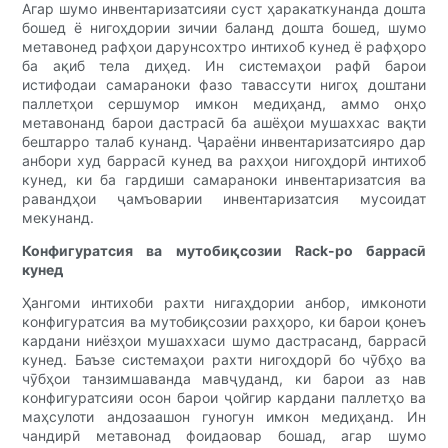
Агар шумо инвентаризатсияи суст ҳаракаткунанда дошта
бошед ё нигоҳдории зичии баланд дошта бошед, шумо
метавонед рафҳои дарунсохтро интихоб кунед ё рафҳоро
ба ақиб тела диҳед. Ин системаҳои рафӣ барои
истифодаи самараноки фазо тавассути нигоҳ доштани
паллетҳои сершумор имкон медиҳанд, аммо онҳо
метавонанд барои дастрасӣ ба ашёҳои мушаххас вақти
бештарро талаб кунанд. Ҷараёни инвентаризатсияро дар
анбори худ баррасӣ кунед ва рахҳои нигоҳдорӣ интихоб
кунед, ки ба гардиши самараноки инвентаризатсия ва
равандҳои ҷамъоварии инвентаризатсия мусоидат
мекунанд.
Конфигуратсия ва мутобиқсозии Rack-ро баррасӣ
кунед
Ҳангоми интихоби рахти нигаҳдории анбор, имконоти
конфигуратсия ва мутобиқсозии рахҳоро, ки барои қонеъ
кардани ниёзҳои мушаххаси шумо дастрасанд, баррасӣ
кунед. Баъзе системаҳои рахти нигоҳдорӣ бо чӯбҳо ва
чӯбҳои танзимшаванда мавҷуданд, ки барои аз нав
конфигуратсияи осон барои ҷойгир кардани паллетҳо ва
маҳсулоти андозаашон гуногун имкон медиҳанд. Ин
чандирӣ метавонад фоидаовар бошад, агар шумо