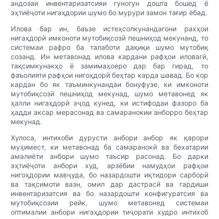
андозаи инвентаризатсияи гуногун дошта бошед ё
эҳтиёҷоти нигаҳдории шумо бо мурури замон тағир ёбад.
Илова бар ин, баъзе истеҳсолкунандагони рахҳои
нигаҳдорӣ имконоти мутобиқсозӣ пешниҳод мекунанд, то
системаи рафро ба талаботи дақиқи шумо мутобиқ
созанд. Ин метавонад илова кардани рафҳои иловагӣ,
тақсимкунакҳо ё замимаҳоеро дар бар гирад, то
фаъолияти рафҳои нигоҳдорӣ беҳтар карда шавад. Бо кор
кардан бо як таъминкунандаи бонуфузе, ки имконоти
мутобиқсозӣ пешниҳод мекунад, шумо метавонед як
ҳалли нигаҳдорӣ эҷод кунед, ки истифодаи фазоро ба
ҳадди аксар мерасонад ва самаранокии анборро беҳтар
мекунад.
Хулоса, интихоби дурусти анбори анбор як қарори
муҳимест, ки метавонад ба самаранокӣ ва бехатарии
амалиёти анбори шумо таъсир расонад. Бо дарки
эҳтиёҷоти анбори худ, арзёбии намудҳои рафҳои
нигоҳдории мавҷуда, бо назардошти иқтидори сарборӣ
ва тақсимоти вазн, омил дар дастрасӣ ва гардиши
инвентаризатсия ва бо назардошти конфигуратсия ва
мутобиқсозии рейк, шумо метавонед системаи
оптималии анбори нигаҳдории тиҷорати худро интихоб