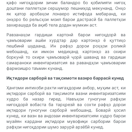
қафо нигоҳдории зичии баландро бо қобилияти нигоҳ
доштани паллетҳои сершумор пешниҳод мекунанд. Онҳо
як қатор аробаҳои лонаеро истифода мебаранд, ки
онҳоро бо рельсҳои моил барои дастрасӣ ба паллетҳои
захирашуда ба ақиб тела додан мумкин аст.
Равзанаҳои гардиши картонӣ барои нигоҳдорӣ ва
ҷамъоварии ашёи хурдтар дар картонҳо ё қуттиҳо
пешбинӣ шудаанд. Ин рафҳо дорои роҳҳои роликӣ
мебошанд, ки имкон медиҳанд картонҳо аз охири
боркунӣ то охири ҷамъоварӣ ҷорӣ шаванд ва гардиши
самараноки инвентаризатсия ва равандҳои ҷамъоварии
фармоишро таъмин кунанд.
Иқтидори сарборӣ ва тақсимоти вазнро баррасӣ кунед
Ҳангоми интихоби рахти нигаҳдории анбор, муҳим аст, ки
иқтидори сарборӣ ва тақсимоти вазни инвентаризатсияи
худро ба назар гиред. Навъҳои гуногуни рафҳои
нигоҳдорӣ вобаста ба тарҳрезӣ ва сохти рафҳо дорои
иқтидори гуногуни сарборӣ мебошанд. Боварӣ ҳосил
кунед, ки вазн ва андозаи инвентаризатсияи худро барои
муайян кардани иқтидори мувофиқи сарбории барои
рафҳои нигоҳдории шумо зарурӣ арзёбӣ кунед.