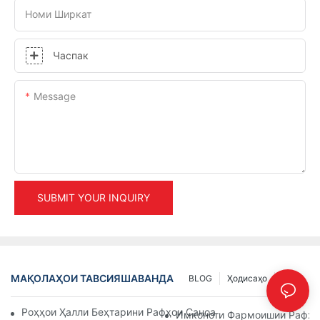
Номи Ширкат
Часпак
Message
SUBMIT YOUR INQUIRY
МАҚОЛАҲОИ ТАВСИЯШАВАНДА
BLOG
Ҳодисаҳо
INFO
Роҳҳои Ҳалли Беҳтарини Рафҳои Саноатӣ Барои Идоракуни
Имконоти Фармоишии Рафҳои