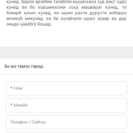
кунед. Барои арзёбии талаботи мушаххаси худ вақт ҷудо
кунед ва бо коршиносони соҳа машварат кунед, то
боварӣ ҳосил кунед, ки шумо рахти дурусти анборро
интихоб мекунед, ки ба эҳтиёҷоти шумо ҳозир ва дар
оянда ҷавобгӯ бошад.
Бо мо тамос гиред
Ном
Имейл
Телефон / Сайтҳо