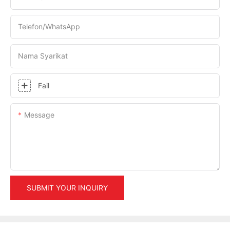
Telefon/WhatsApp
Nama Syarikat
Fail
Message
SUBMIT YOUR INQUIRY