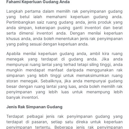
Fahami Keperluan Gudang Anda
Langkah pertama dalam memilih rak penyimpanan gudang
yang betul ialah memahami keperluan gudang anda.
Pertimbangkan saiz ruang gudang anda, jenis produk yang
anda simpan, kekerapan pusing ganti inventori dan berat
serta dimensi inventori anda. Dengan menilai keperluan
khusus anda, anda boleh menentukan jenis rak penyimpanan
yang paling sesuai dengan keperluan anda.
Apabila menilai keperluan gudang anda, ambil kira ruang
menegak yang terdapat di gudang anda. Jika anda
mempunyai ruang lantai yang terhad tetapi siling tinggi, anda
mungkin mendapat manfaat daripada menggunakan rak
simpanan yang lebih tinggi untuk memaksimumkan ruang
storan menegak. Sebaliknya, jika anda mempunyai gudang
besar dengan ruang lantai yang luas, anda boleh memilih rak
penyimpanan yang lebih luas untuk menampung lebih
banyak inventori.
Jenis Rak Simpanan Gudang
Terdapat pelbagai jenis rak penyimpanan gudang yang
terdapat di pasaran, setiap satu direka untuk keperluan
penyimpanan tertentu. Beberapa jenis rak penyimpanan