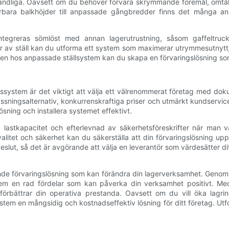
oändliga. Oavsett om du behöver förvara skrymmande föremål, ömtålig
bara balkhöjder till anpassade gångbredder finns det många anpas
integreras sömlöst med annan lagerutrustning, såsom gaffeltru
 av ställ kan du utforma ett system som maximerar utrymmesutnyttjan
heten hos anpassade ställsystem kan du skapa en förvaringslösning so
llssystem är det viktigt att välja ett välrenommerat företag med dok
sningsalternativ, konkurrenskraftiga priser och utmärkt kundservice.
ning och installera systemet effektivt.
 lastkapacitet och efterlevnad av säkerhetsföreskrifter när man v
itet och säkerhet kan du säkerställa att din förvaringslösning uppf
t beslut, så det är avgörande att välja en leverantör som värdesätter d
de förvaringslösning som kan förändra din lagerverksamhet. Genom a
tem en rad fördelar som kan påverka din verksamhet positivt. Me
örbättrar din operativa prestanda. Oavsett om du vill öka lagrings
stem en mångsidig och kostnadseffektiv lösning för ditt företag. Utf