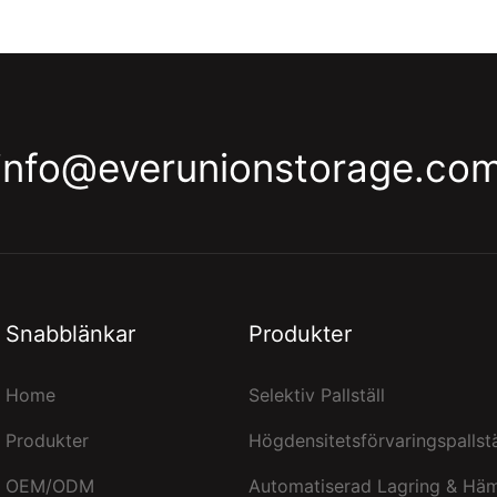
info@everunionstorage.co
Snabblänkar
Produkter
Home
Selektiv Pallställ
Produkter
Högdensitetsförvaringspallst
OEM/ODM
Automatiserad Lagring & Hä