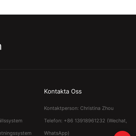
m
Kontakta Oss
Kontaktperson: Christina Zhou
ällssystem
Telefon: +86 13918961232 (Wechat,
mtningssystem
WhatsApp)