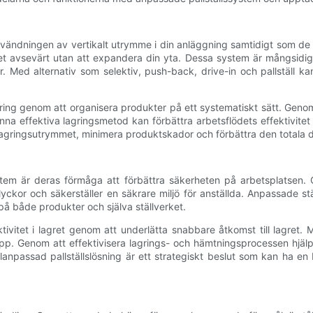
vändningen av vertikalt utrymme i din anläggning samtidigt som de 
et avsevärt utan att expandera din yta. Dessa system är mångsidiga
r. Med alternativ som selektiv, push-back, drive-in och pallställ k
ering genom att organisera produkter på ett systematiskt sätt. Gen
na effektiva lagringsmetod kan förbättra arbetsflödets effektivitet 
lagringsutrymmet, minimera produktskador och förbättra den totala d
tem är deras förmåga att förbättra säkerheten på arbetsplatsen. G
yckor och säkerställer en säkrare miljö för anställda. Anpassade s
på både produkter och själva ställverket.
ivitet i lagret genom att underlätta snabbare åtkomst till lagret.
opp. Genom att effektivisera lagrings- och hämtningsprocessen hjäl
alanpassad pallställslösning är ett strategiskt beslut som kan ha e