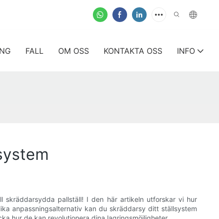
ING
FALL
OM OSS
KONTAKTA OSS
INFO
lsystem
ll skräddarsydda pallställ! I den här artikeln utforskar vi hur
ika anpassningsalternativ kan du skräddarsy ditt ställsystem
ka hur de kan revolutionera dina lagringsmöjligheter.