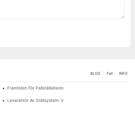
BLOG
Fall
INFO
v
Framtiden För Pallställslösningar: Trender Och Innovationer
Leverantör Av Ställsystem: Viktiga Faktorer För Att Välja Rätt Par