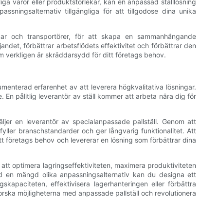
a varor eller produktstorlekar, kan en anpassad ställlösning
sningsalternativ tillgängliga för att tillgodose dina unika
ckar och transportörer, för att skapa en sammanhängande
det, förbättrar arbetsflödets effektivitet och förbättrar den
m verkligen är skräddarsydd för ditt företags behov.
umenterad erfarenhet av att leverera högkvalitativa lösningar.
 En pålitlig leverantör av ställ kommer att arbeta nära dig för
äljer en leverantör av specialanpassade pallställ. Genom att
yller branschstandarder och ger långvarig funktionalitet. Att
itt företags behov och levererar en lösning som förbättrar dina
tt optimera lagringseffektiviteten, maximera produktiviteten
d en mängd olika anpassningsalternativ kan du designa ett
kapaciteten, effektivisera lagerhanteringen eller förbättra
orska möjligheterna med anpassade pallställ och revolutionera