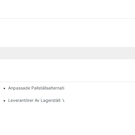
Anpassade Pallställsalternativ: Skräddarsy Dina Förvaringsbeho
g
Leverantörer Av Lagerställ: Vad Man Ska Leta Efter