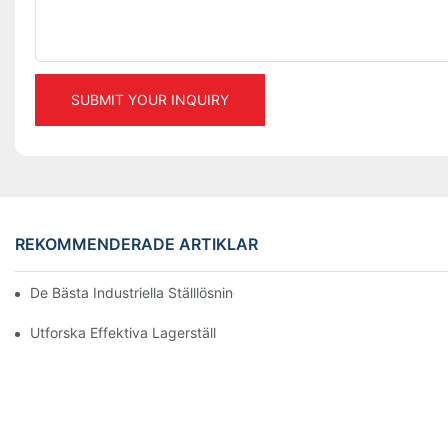
SUBMIT YOUR INQUIRY
REKOMMENDERADE ARTIKLAR
De Bästa Industriella Ställlösningarna För Effektiv Lagerhanterin
Utforska Effektiva Lagerställlösningar För Alla Branscher