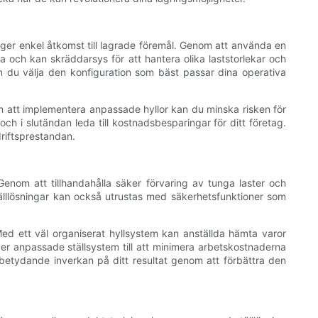
ger enkel åtkomst till lagrade föremål. Genom att använda en
 och kan skräddarsys för att hantera olika laststorlekar och
an du välja den konfiguration som bäst passar dina operativa
om att implementera anpassade hyllor kan du minska risken för
och i slutändan leda till kostnadsbesparingar för ditt företag.
riftsprestandan.
enom att tillhandahålla säker förvaring av tunga laster och
tälllösningar kan också utrustas med säkerhetsfunktioner som
 Med ett väl organiserat hyllsystem kan anställda hämta varor
per anpassade ställsystem till att minimera arbetskostnaderna
n betydande inverkan på ditt resultat genom att förbättra den