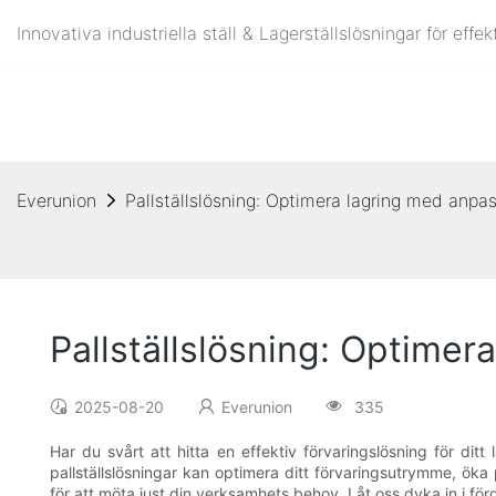
Innovativa industriella ställ & Lagerställslösningar för eff
Everunion
Pallställslösning: Optimera lagring med anpa
Pallställslösning: Optime
2025-08-20
Everunion
335
Har du svårt att hitta en effektiv förvaringslösning för ditt 
pallställslösningar kan optimera ditt förvaringsutrymme, ök
för att möta just din verksamhets behov. Låt oss dyka in i f