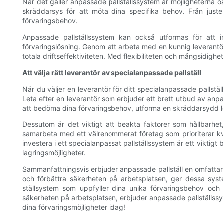
När det gäller anpassade pallställssystem är möjligheterna 
skräddarsys för att möta dina specifika behov. Från juster
förvaringsbehov.
Anpassade pallställssystem kan också utformas för att 
förvaringslösning. Genom att arbeta med en kunnig leverantör
totala driftseffektiviteten. Med flexibiliteten och mångsidig
Att välja rätt leverantör av specialanpassade pallställ
När du väljer en leverantör för ditt specialanpassade pallstä
Leta efter en leverantör som erbjuder ett brett utbud av anpas
att bedöma dina förvaringsbehov, utforma en skräddarsydd lös
Dessutom är det viktigt att beakta faktorer som hållbarhet,
samarbeta med ett välrenommerat företag som prioriterar kval
investera i ett specialanpassat pallställssystem är ett viktig
lagringsmöjligheter.
Sammanfattningsvis erbjuder anpassade pallställ en omfattan
och förbättra säkerheten på arbetsplatsen, ger dessa sys
ställsystem som uppfyller dina unika förvaringsbehov och f
säkerheten på arbetsplatsen, erbjuder anpassade pallställssy
dina förvaringsmöjligheter idag!