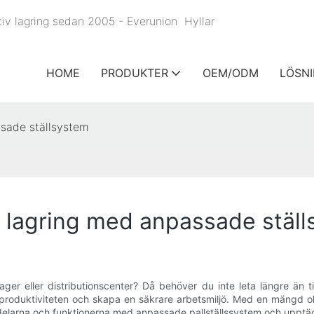
ektiv lagring sedan 2005 - Everunion
Hyllar
HOME
PRODUKTER
OEM/ODM
LÖSN
ssade ställsystem
ra lagring med anpassade stäl
lager eller distributionscenter? Då behöver du inte leta längre än ti
a produktiviteten och skapa en säkrare arbetsmiljö. Med en mängd ol
ördelarna och funktionerna med anpassade pallställssystem och upptäc