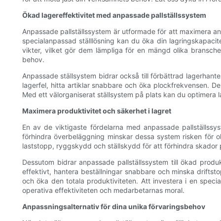
Ökad lagereffektivitet med anpassade pallställssystem
Anpassade pallställssystem är utformade för att maximera an
specialanpassad ställlösning kan du öka din lagringskapacit
vikter, vilket gör dem lämpliga för en mängd olika bransche
behov.
Anpassade ställsystem bidrar också till förbättrad lagerhant
lagerfel, hitta artiklar snabbare och öka plockfrekvensen. Den
Med ett välorganiserat ställsystem på plats kan du optimera 
Maximera produktivitet och säkerhet i lagret
En av de viktigaste fördelarna med anpassade pallställssys
förhindra överbeläggning minskar dessa system risken för ol
laststopp, ryggskydd och ställskydd för att förhindra skador 
Dessutom bidrar anpassade pallställssystem till ökad produkt
effektivt, hantera beställningar snabbare och minska driftst
och öka den totala produktiviteten. Att investera i en speci
operativa effektiviteten och medarbetarnas moral.
Anpassningsalternativ för dina unika förvaringsbehov