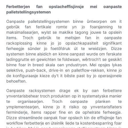
Ferbetterjen fan opslacheffisjinsje mei oanpaste
palletstellingsystemen
Oanpaste palletstellingsystemen binne ûntworpen om it
gebrûk fan fertikale romte yn jo foarsjenning te
maksimalisearjen, wylst se maklike tagong jouwe ta opslein
items. Troch gebrûk te meitsjen fan in oanpaste
rackoplossing kinne jo jo opslachkapasiteit signifikant
ferheegje sûnder jo foetôfdruk út te wreidzjen. Dizze
systemen binne alsidich en kinne oanpast wurde om ferskate
ladinggrutte en gewichten te foldwaan, wêrtroch't se geskikt
binne foar in breed skala oan yndustryen. Mei opsjes lykas
selektive, push-back, drive-in en palletflow-rekken, kinne jo
de konfiguraasje kieze dy't it bêste past by jo operasjonele
behoeften.
Oanpaste racksystemen drage ek by oan ferbettere
ynventarisbehear troch produkten op in systematyske manier
te organisearjen. Troch oanpaste planken te
ymplementearjen, kinne jo it risiko op ynventarisflaters
ferminderje, items rapper fine en de ophelrate ferheegje.
Dizze streamlinede oanpak foar opslach kin de effisjinsje fan
workflow ferbetterje en úteinlik liede ta kostenbesparring foar