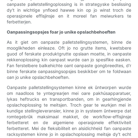
oanpaste palletstellingoplossing is in strategyske beslissing
dy't in wichtige ynfloed hawwe kin op jo winst troch de
operasjonele effisjinsje en it moreel fan meiwurkers te
ferbetterjen.
Oanpassingsopsjes foar jo unike opslachbehoeften
As it giet om oanpaste palletstellingsystemen, binne de
mooglikheden einleaze. Oft jo no grutte items, kwetsbere
guod of ferskate produktgrutte opslaan moatte, in oanpaste
rekkenoplossing kin oanpast wurde oan jo spesifike easken.
Fan ferstelbere balkehichte oant oanpaste gongbreedtes, d'r
binne ferskate oanpassingsopsjes beskikber om te foldwaan
oan jo unike opslachbehoeften.
Oanpaste palletstellingsystemen kinne ek ûntworpen wurde
om naadloos te yntegrearjen mei oare pakhúsapparatuer,
lykas heftrucks en transportbanden, om in gearhingjende
opslachoplossing te meitsjen. Troch gear te wurkjen mei in
kundige stellingleveransier, kinne jo in systeem ûntwerpe dat
romtegebrûk maksimaal makket, de workflow-effisjinsje
ferbetteret en de algemiene operasjonele effektiviteit
ferbetteret. Mei de fleksibiliteit en alsidichheid fan oanpaste
racksystemen kinne jo in opslachoplossing meitsje dy't echt