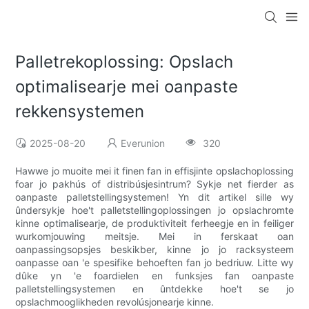
Palletrekoplossing: Opslach
optimalisearje mei oanpaste
rekkensystemen
2025-08-20
Everunion
320
Hawwe jo muoite mei it finen fan in effisjinte opslachoplossing
foar jo pakhús of distribúsjesintrum? Sykje net fierder as
oanpaste palletstellingsystemen! Yn dit artikel sille wy
ûndersykje hoe't palletstellingoplossingen jo opslachromte
kinne optimalisearje, de produktiviteit ferheegje en in feiliger
wurkomjouwing meitsje. Mei in ferskaat oan
oanpassingsopsjes beskikber, kinne jo jo racksysteem
oanpasse oan 'e spesifike behoeften fan jo bedriuw. Litte wy
dûke yn 'e foardielen en funksjes fan oanpaste
palletstellingsystemen en ûntdekke hoe't se jo
opslachmooglikheden revolúsjonearje kinne.