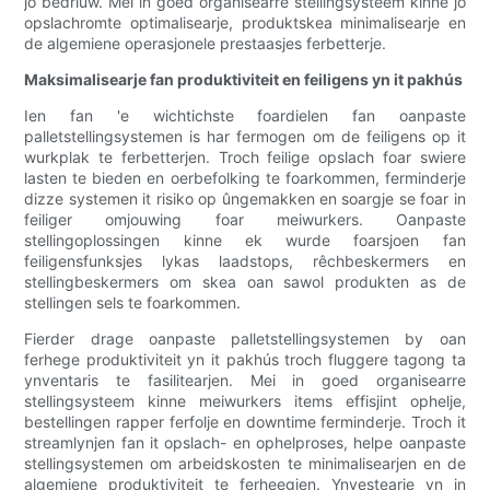
jo bedriuw. Mei in goed organisearre stellingsysteem kinne jo
opslachromte optimalisearje, produktskea minimalisearje en
de algemiene operasjonele prestaasjes ferbetterje.
Maksimalisearje fan produktiviteit en feiligens yn it pakhús
Ien fan 'e wichtichste foardielen fan oanpaste
palletstellingsystemen is har fermogen om de feiligens op it
wurkplak te ferbetterjen. Troch feilige opslach foar swiere
lasten te bieden en oerbefolking te foarkommen, ferminderje
dizze systemen it risiko op ûngemakken en soargje se foar in
feiliger omjouwing foar meiwurkers. Oanpaste
stellingoplossingen kinne ek wurde foarsjoen fan
feiligensfunksjes lykas laadstops, rêchbeskermers en
stellingbeskermers om skea oan sawol produkten as de
stellingen sels te foarkommen.
Fierder drage oanpaste palletstellingsystemen by oan
ferhege produktiviteit yn it pakhús troch fluggere tagong ta
ynventaris te fasilitearjen. Mei in goed organisearre
stellingsysteem kinne meiwurkers items effisjint ophelje,
bestellingen rapper ferfolje en downtime ferminderje. Troch it
streamlynjen fan it opslach- en ophelproses, helpe oanpaste
stellingsystemen om arbeidskosten te minimalisearjen en de
algemiene produktiviteit te ferheegjen. Ynvestearje yn in