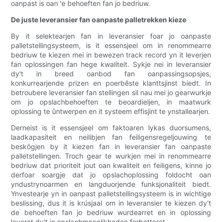
oanpast is oan 'e behoeften fan jo bedriuw.
De juste leveransier fan oanpaste palletrekken kieze
By it selektearjen fan in leveransier foar jo oanpaste
palletstellingsysteem, is it essensjeel om in renommearre
bedriuw te kiezen mei in bewezen track record yn it leverjen
fan oplossingen fan hege kwaliteit. Sykje nei in leveransier
dy't in breed oanbod fan oanpassingsopsjes,
konkurrearjende prizen en poerbêste klanttsjinst biedt. In
betroubere leveransier fan stellingen sil nau mei jo gearwurkje
om jo opslachbehoeften te beoardieljen, in maatwurk
oplossing te ûntwerpen en it systeem effisjint te ynstallearjen.
Derneist is it essensjeel om faktoaren lykas duorsumens,
laadkapasiteit en neilibjen fan feiligensregeljouwing te
beskôgjen by it kiezen fan in leveransier fan oanpaste
palletstellingen. Troch gear te wurkjen mei in renommearre
bedriuw dat prioriteit jout oan kwaliteit en feiligens, kinne jo
derfoar soargje dat jo opslachoplossing foldocht oan
yndustrynoarmen en langduorjende funksjonaliteit biedt.
Ynvestearje yn in oanpast palletstellingsysteem is in wichtige
beslissing, dus it is krúsjaal om in leveransier te kiezen dy't
de behoeften fan jo bedriuw wurdearret en in oplossing
leveret dy't jo opslachmooglikheden ferbetteret.