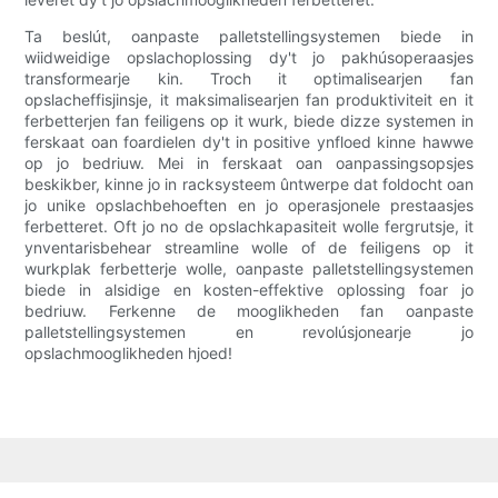
Ta beslút, oanpaste palletstellingsystemen biede in
wiidweidige opslachoplossing dy't jo pakhúsoperaasjes
transformearje kin. Troch it optimalisearjen fan
opslacheffisjinsje, it maksimalisearjen fan produktiviteit en it
ferbetterjen fan feiligens op it wurk, biede dizze systemen in
ferskaat oan foardielen dy't in positive ynfloed kinne hawwe
op jo bedriuw. Mei in ferskaat oan oanpassingsopsjes
beskikber, kinne jo in racksysteem ûntwerpe dat foldocht oan
jo unike opslachbehoeften en jo operasjonele prestaasjes
ferbetteret. Oft jo no de opslachkapasiteit wolle fergrutsje, it
ynventarisbehear streamline wolle of de feiligens op it
wurkplak ferbetterje wolle, oanpaste palletstellingsystemen
biede in alsidige en kosten-effektive oplossing foar jo
bedriuw. Ferkenne de mooglikheden fan oanpaste
palletstellingsystemen en revolúsjonearje jo
opslachmooglikheden hjoed!