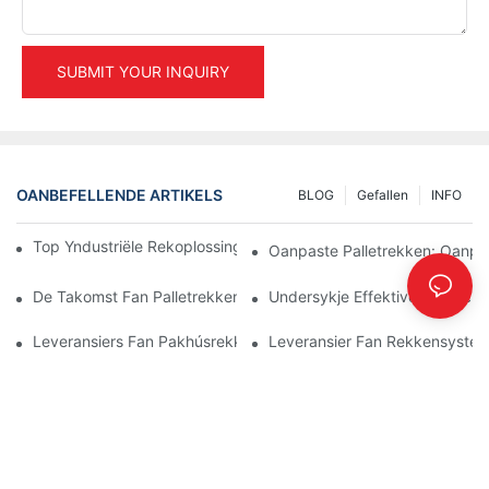
SUBMIT YOUR INQUIRY
OANBEFELLENDE ARTIKELS
BLOG
Gefallen
INFO
Top Yndustriële Rekoplossingen Foar Effisjint Pakhúsbehear
Oanpaste Palletrekken: Oanp
De Takomst Fan Palletrekken: Trends En Ynnovaasjes
Undersykje Effektive Opslachr
Leveransiers Fan Pakhúsrekken: Wêr't Jo Op Moatte Lette
Leveransier Fan Rekkensysteme