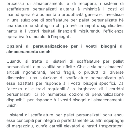
prucessu di almacenamentu è di recuperu, i sistemi di
scaffalature persunalizati aiutanu à minimizà i costi di
manodopera è à aumentà a produttività generale. Investisce
in una suluzione di scaffalature per pallet persunalizate hè
una decisione strategica chì pò avè un impattu significativu
nantu à i vostri risultati finanziarii migliurendu l'efficienza
operativa è u morale di l'impiegati.
Opzioni di persunalizazione per i vostri bisogni di
almacenamentu unichi
Quandu si tratta di sistemi di scaffalature per pallet
persunalizati, e pussibilità sò infinite. Ch'ella sia per almacenà
articuli ingombranti, merci fragili, o prudutti di diverse
dimensioni, una suluzione di scaffalature persunalizata pò
esse adattata per risponde à i vostri bisogni specifici. Da
l'altezza di e travi regulabili à a larghezza di i corridoi
persunalizati, ci sò numerose opzioni di persunalizazione
dispunibili per risponde à i vostri bisogni di almacenamentu
unichi.
I sistemi di scaffalature per pallet persunalizati ponu ancu
esse cuncepiti per integrà si perfettamente cù altri equipaghji
di magazzinu, cum'è carrelli elevatori è nastri trasportatori,