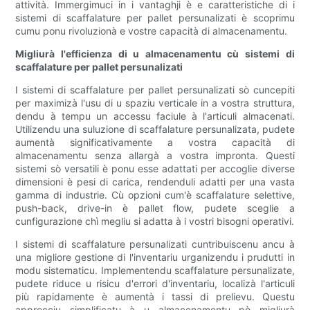
attività. Immergimuci in i vantaghji è e caratteristiche di i
sistemi di scaffalature per pallet persunalizati è scoprimu
cumu ponu rivoluzionà e vostre capacità di almacenamentu.
Migliurà l'efficienza di u almacenamentu cù sistemi di
scaffalature per pallet persunalizati
I sistemi di scaffalature per pallet persunalizati sò cuncepiti
per maximizà l'usu di u spaziu verticale in a vostra struttura,
dendu à tempu un accessu faciule à l'articuli almacenati.
Utilizendu una suluzione di scaffalature persunalizata, pudete
aumentà significativamente a vostra capacità di
almacenamentu senza allargà a vostra impronta. Questi
sistemi sò versatili è ponu esse adattati per accoglie diverse
dimensioni è pesi di carica, rendenduli adatti per una vasta
gamma di industrie. Cù opzioni cum'è scaffalature selettive,
push-back, drive-in è pallet flow, pudete sceglie a
cunfigurazione chì megliu si adatta à i vostri bisogni operativi.
I sistemi di scaffalature persunalizati cuntribuiscenu ancu à
una migliore gestione di l'inventariu urganizendu i prudutti in
modu sistematicu. Implementendu scaffalature persunalizate,
pudete riduce u risicu d'errori d'inventariu, localizà l'articuli
più rapidamente è aumentà i tassi di prelievu. Questu
approcciu simplificatu à u almacenamentu pò migliurà