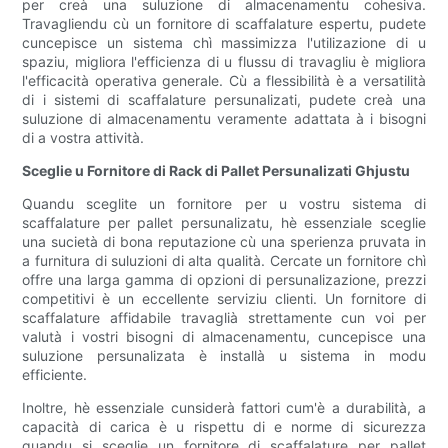
per creà una suluzione di almacenamentu cohesiva.
Travagliendu cù un fornitore di scaffalature espertu, pudete
cuncepisce un sistema chì massimizza l'utilizazione di u
spaziu, migliora l'efficienza di u flussu di travagliu è migliora
l'efficacità operativa generale. Cù a flessibilità è a versatilità
di i sistemi di scaffalature persunalizati, pudete creà una
suluzione di almacenamentu veramente adattata à i bisogni
di a vostra attività.
Sceglie u Fornitore di Rack di Pallet Persunalizati Ghjustu
Quandu sceglite un fornitore per u vostru sistema di
scaffalature per pallet persunalizatu, hè essenziale sceglie
una sucietà di bona reputazione cù una sperienza pruvata in
a furnitura di suluzioni di alta qualità. Cercate un fornitore chì
offre una larga gamma di opzioni di persunalizazione, prezzi
competitivi è un eccellente serviziu clienti. Un fornitore di
scaffalature affidabile travaglià strettamente cun voi per
valutà i vostri bisogni di almacenamentu, cuncepisce una
suluzione persunalizata è installà u sistema in modu
efficiente.
Inoltre, hè essenziale cunsiderà fattori cum'è a durabilità, a
capacità di carica è u rispettu di e norme di sicurezza
quandu si sceglie un fornitore di scaffalature per pallet