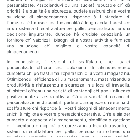
persunalizate. Associenduvi cù una sucietà reputable chì dà
priorità à a qualità è a sicurezza, pudete assicurà chì a vostra
suluzione di almacenamentu risponde à i standard di
l'industria è furnisce una funzionalità à longu andà. Investisce
in un sistema di scaffalature per pallet persunalizatu hè una
decisione impurtante, dunque hè cruciale selezziunà un
fornitore chì valorizzi i bisogni di a vostra attività è furnisce
una suluzione chì migliora e vostre capacità di
almacenamentu.
In cunclusione, i sistemi di scaffalature per pallet
persunalizati offrenu una suluzione di almacenamentu
cumpleta chì pò trasfurmà l'operazioni di u vostru magazzinu.
Ottimizendu l'efficienza di u almacenamentu, massimizendu a
produttività è rinfurzendu a sicurezza in u locu di travagliu,
sti sistemi offrenu una varietà di vantaghji chì ponu influenzà
pusitivamente a vostra attività. Cù una varietà di opzioni di
persunalizazione dispunibili, pudete cuncepisce un sistema di
scaffalature chì risponde à i vostri bisogni di almacenamentu
unichi è migliora e vostre prestazioni operative. Ch'ella sia per
aumentà a capacità di almacenamentu, simplificà a gestione
di l'inventariu o migliurà a sicurezza in u locu di travagliu, i
sistemi di scaffalature per pallet persunalizati offrenu una