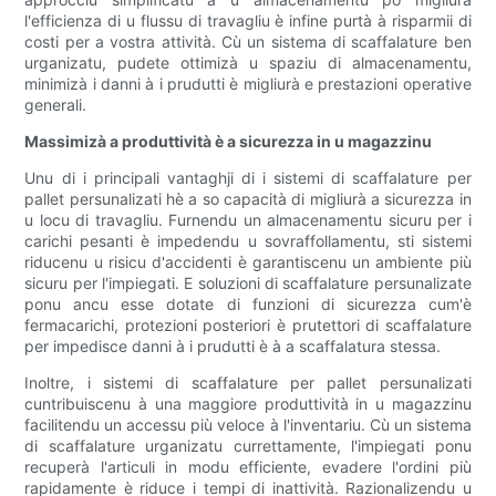
l'efficienza di u flussu di travagliu è infine purtà à risparmii di
costi per a vostra attività. Cù un sistema di scaffalature ben
urganizatu, pudete ottimizà u spaziu di almacenamentu,
minimizà i danni à i prudutti è migliurà e prestazioni operative
generali.
Massimizà a produttività è a sicurezza in u magazzinu
Unu di i principali vantaghji di i sistemi di scaffalature per
pallet persunalizati hè a so capacità di migliurà a sicurezza in
u locu di travagliu. Furnendu un almacenamentu sicuru per i
carichi pesanti è impedendu u sovraffollamentu, sti sistemi
riducenu u risicu d'accidenti è garantiscenu un ambiente più
sicuru per l'impiegati. E soluzioni di scaffalature persunalizate
ponu ancu esse dotate di funzioni di sicurezza cum'è
fermacarichi, protezioni posteriori è prutettori di scaffalature
per impedisce danni à i prudutti è à a scaffalatura stessa.
Inoltre, i sistemi di scaffalature per pallet persunalizati
cuntribuiscenu à una maggiore produttività in u magazzinu
facilitendu un accessu più veloce à l'inventariu. Cù un sistema
di scaffalature urganizatu currettamente, l'impiegati ponu
recuperà l'articuli in modu efficiente, evadere l'ordini più
rapidamente è riduce i tempi di inattività. Razionalizendu u