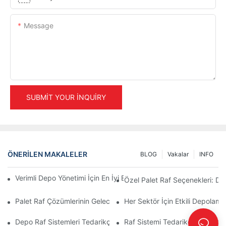
Message
SUBMIT YOUR INQUIRY
ÖNERILEN MAKALELER
BLOG
Vakalar
INFO
Verimli Depo Yönetimi İçin En İyi Endüstriyel Raf Sistemleri Çözü
Özel Palet Raf Seçenekleri: De
Palet Raf Çözümlerinin Geleceği: Trendler Ve Yenilikler
Her Sektör İçin Etkili Depolam
Depo Raf Sistemleri Tedarikçileri: Nelere Dikkat Edilmeli?
Raf Sistemi Tedarikçisi: Doğru