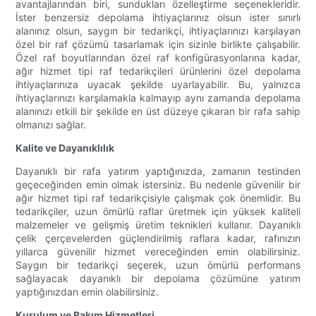
avantajlarından biri, sundukları özelleştirme seçenekleridir.
İster benzersiz depolama ihtiyaçlarınız olsun ister sınırlı
alanınız olsun, saygın bir tedarikçi, ihtiyaçlarınızı karşılayan
özel bir raf çözümü tasarlamak için sizinle birlikte çalışabilir.
Özel raf boyutlarından özel raf konfigürasyonlarına kadar,
ağır hizmet tipi raf tedarikçileri ürünlerini özel depolama
ihtiyaçlarınıza uyacak şekilde uyarlayabilir. Bu, yalnızca
ihtiyaçlarınızı karşılamakla kalmayıp aynı zamanda depolama
alanınızı etkili bir şekilde en üst düzeye çıkaran bir rafa sahip
olmanızı sağlar.
Kalite ve Dayanıklılık
Dayanıklı bir rafa yatırım yaptığınızda, zamanın testinden
geçeceğinden emin olmak istersiniz. Bu nedenle güvenilir bir
ağır hizmet tipi raf tedarikçisiyle çalışmak çok önemlidir. Bu
tedarikçiler, uzun ömürlü raflar üretmek için yüksek kaliteli
malzemeler ve gelişmiş üretim teknikleri kullanır. Dayanıklı
çelik çerçevelerden güçlendirilmiş raflara kadar, rafınızın
yıllarca güvenilir hizmet vereceğinden emin olabilirsiniz.
Saygın bir tedarikçi seçerek, uzun ömürlü performans
sağlayacak dayanıklı bir depolama çözümüne yatırım
yaptığınızdan emin olabilirsiniz.
Kurulum ve Bakım Hizmetleri