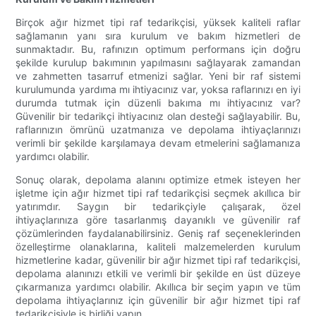
Birçok ağır hizmet tipi raf tedarikçisi, yüksek kaliteli raflar
sağlamanın yanı sıra kurulum ve bakım hizmetleri de
sunmaktadır. Bu, rafınızın optimum performans için doğru
şekilde kurulup bakımının yapılmasını sağlayarak zamandan
ve zahmetten tasarruf etmenizi sağlar. Yeni bir raf sistemi
kurulumunda yardıma mı ihtiyacınız var, yoksa raflarınızı en iyi
durumda tutmak için düzenli bakıma mı ihtiyacınız var?
Güvenilir bir tedarikçi ihtiyacınız olan desteği sağlayabilir. Bu,
raflarınızın ömrünü uzatmanıza ve depolama ihtiyaçlarınızı
verimli bir şekilde karşılamaya devam etmelerini sağlamanıza
yardımcı olabilir.
Sonuç olarak, depolama alanını optimize etmek isteyen her
işletme için ağır hizmet tipi raf tedarikçisi seçmek akıllıca bir
yatırımdır. Saygın bir tedarikçiyle çalışarak, özel
ihtiyaçlarınıza göre tasarlanmış dayanıklı ve güvenilir raf
çözümlerinden faydalanabilirsiniz. Geniş raf seçeneklerinden
özelleştirme olanaklarına, kaliteli malzemelerden kurulum
hizmetlerine kadar, güvenilir bir ağır hizmet tipi raf tedarikçisi,
depolama alanınızı etkili ve verimli bir şekilde en üst düzeye
çıkarmanıza yardımcı olabilir. Akıllıca bir seçim yapın ve tüm
depolama ihtiyaçlarınız için güvenilir bir ağır hizmet tipi raf
tedarikçisiyle iş birliği yapın.