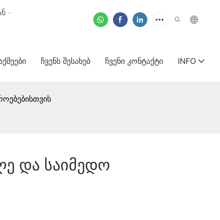
ნ -
ᲐᲥᲛᲔᲔᲑᲘ
ᲩᲕᲔᲜᲡ ᲨᲔᲡᲐᲮᲔᲑ
ᲩᲕᲔᲜᲘ ᲙᲝᲜᲢᲐᲥᲢᲘ
INFO
როებებისთვის
ლე და საიმედო