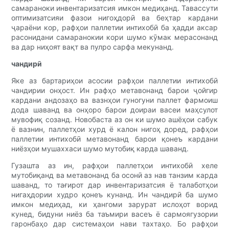
самараноки инвентаризатсия имкон медиҳанд. Тавассути
оптимизатсияи фазои нигоҳдорӣ ва беҳтар кардани
ҷараёни кор, рафҳои паллетии интихобӣ ба ҳадди аксар
расонидани самаранокии кори шумо кӯмак мерасонанд
ва дар ниҳоят вақт ва пулро сарфа мекунанд.
чандирӣ
Яке аз бартариҳои асосии рафҳои паллетии интихобӣ
чандирии онҳост. Ин рафҳо метавонанд барои ҷойгир
кардани андозаҳо ва вазнҳои гуногуни паллет фармоиш
дода шаванд ва онҳоро барои доираи васеи маҳсулот
мувофиқ созанд. Новобаста аз он ки шумо ашёҳои сабук
ё вазнин, паллетҳои хурд ё калон нигоҳ доред, рафҳои
паллетии интихобӣ метавонанд барои қонеъ кардани
ниёзҳои мушаххаси шумо мутобиқ карда шаванд.
Гузашта аз ин, рафҳои паллетҳои интихобӣ хеле
мутобиқанд ва метавонанд ба осонӣ аз нав танзим карда
шаванд, то тағирот дар инвентаризатсия ё талаботҳои
нигаҳдории худро қонеъ кунанд. Ин чандирӣ ба шумо
имкон медиҳад, ки ҳангоми зарурат ислоҳот ворид
кунед, бидуни ниёз ба таъмири васеъ ё сармоягузории
гаронбаҳо дар системаҳои нави тахтаҳо. Бо рафҳои