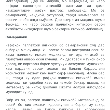
мегардонанд. Дар ин мақола, мо мефаҳмем, ки чаро
рафҳои паллетҳои интихобӣ системаи аз ҳама
камхарҷтарин рафъи дастрас мебошанд. Мо ба
самаранокӣ, чандирӣ, устуворӣ, тарҳи каммасраф ва
осонии насби онҳо омӯзем. Дар охири ин мақола, шумо
фаҳмед, ки чаро рафҳои паллетҳои интихобӣ барои
эҳтиёҷоти нигаҳдории шумо беҳтарин интихоб мебошанд.
Самаранокӣ
Раффҳои паллетҳои интихобӣ бо самаранокии худ дар
анборҳо маълуманд. Ин рафҳо барои дастрасии осон ба
ҳама паллетҳо имкон медиҳанд, ки зуд интихоб ва
гирифтани ашёро осон кунанд. Ин дастрасй маънои онро
дорад, ки коргарон барои чустучуи махсулоти мушаххас,
кам кардани сарфи мехнат ва баланд бардоштани
хосилнокии мехнат кам вакт сарф мекунанд. Илова бар
ин, тарҳи кушодаи рафҳои паллетии интихобӣ имкон
медиҳад, ки ҷараёни ҳаво ва намоён беҳтар шавад, ки
метавонад ба нигоҳ доштани сифати молҳои нигоҳдорӣ
мусоидат кунад.
Ғайр аз он, рафҳои паллетҳои интихобӣ метавонанд ба
осонӣ бо системаҳои идоракунии анборҳо муттаҳид
карда шаванд, ки барои пайгирӣ ва идоракунии