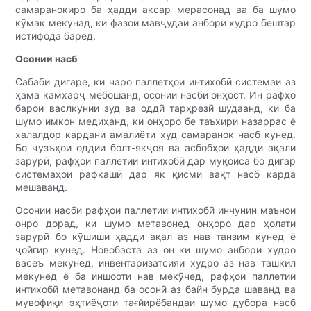
самаранокиро ба ҳадди аксар мерасонад ва ба шумо
кӯмак мекунад, ки фазои мавҷудаи анбори худро бештар
истифода баред.
Осонии насб
Сабаби дигаре, ки чаро паллетҳои интихобӣ системаи аз
ҳама камхарҷ мебошанд, осонии насби онҳост. Ин рафҳо
барои васлкунии зуд ва оддӣ тарҳрезӣ шудаанд, ки ба
шумо имкон медиҳанд, ки онҳоро бе таъхири назаррас ё
халалдор кардани амалиёти худ самаранок насб кунед.
Бо ҷузъҳои оддии болт-якҷоя ва асбобҳои ҳадди ақали
зарурӣ, рафҳои паллетии интихобӣ дар муқоиса бо дигар
системаҳои рафкашӣ дар як қисми вақт насб карда
мешаванд.
Осонии насби рафҳои паллетии интихобӣ инчунин маънои
онро дорад, ки шумо метавонед онҳоро дар ҳолати
зарурӣ бо кӯшиши ҳадди ақал аз нав танзим кунед ё
ҷойгир кунед. Новобаста аз он ки шумо анбори худро
васеъ мекунед, инвентаризатсияи худро аз нав ташкил
мекунед ё ба иншооти нав мекӯчед, рафҳои паллетии
интихобӣ метавонанд ба осонӣ аз байн бурда шаванд ва
мувофиқи эҳтиёҷоти тағйирёбандаи шумо дубора насб