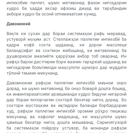
интихобии паллет, шумо метавонед фазои нигоҳдории
худро ба ҳадди аксар афзоиш диҳед ва тарҳбандии
анбори худро ба осонӣ оптимизатсия кунед.
Давомнокӣ
Вақте ки сухан дар бораи системаҳои рафъ меравад,
устуворӣ муҳим аст. Стеллажҳои паллетии интихобӣ ба
қадри кофӣ сохта шудаанд, ки дорои масолеҳи
баландсифат ва сохтмон мебошанд, ки метавонанд ба
душвориҳои амалиёти ҳаррӯзаи анбор тоб оваранд. Ин
рафҳо барои дастгирии бори вазнин тарҳрезӣ шудаанд ва
нигоҳдории боэътимоди маҳсулоти шуморо дар муддати
тӯлонӣ таъмин мекунанд.
Давомнокии рафҳои паллетии интихобӣ маънои онро
дорад, ки шумо метавонед ба онҳо боварӣ дошта бошед,
ки инвентаризатсияи арзишманди худро бидуни нигаронӣ
дар бораи якпорчагии сохторӣ бехатар нигоҳ доред. Бо
сохтори мустаҳкам ва иқтидори баланди борбардории
худ, рафҳои паллетии интихобӣ оромии рӯҳро пешкаш
мекунанд ва кафолат медиҳанд, ки маҳсулоти шумо
ҳамеша бехатар нигоҳ дошта мешаванд. Сармоягузорӣ
ба системаҳои пойдору устувор, ба монанди рафҳои