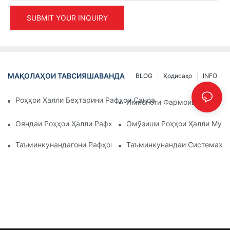
SUBMIT YOUR INQUIRY
МАҚОЛАҲОИ ТАВСИЯШАВАНДА
BLOG
Ҳодисаҳо
INFO
Роҳҳои Ҳалли Беҳтарини Рафҳои Саноатӣ Барои Идоракуни
Имконоти Фармоишии Рафҳои
Ояндаи Роҳҳои Ҳалли Рафҳои Паллетӣ: Тамоюлҳо Ва Навов
Омӯзиши Роҳҳои Ҳалли Муас
Таъминкунандагони Рафҳои Анбор: Ба Чӣ Диққат Додан Лоз
Таъминкунандаи Системаҳои