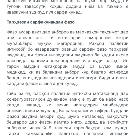
паллетии интихобӣ метавонад ба шумо дар муддати
тӯлонӣ тавассути коҳиш додани ниёз ба таъмир ё
ивазкунии зуд-зуд пул сарфа кунад.
Тарҳрезии сарфакунандаи фазо
Фазо аксар вақт дар анборҳо ва марказҳои тақсимот дар
ҷои аввал аст, ки истифодаи самараноки метри
мураббаъро муҳим мегардонад. Ракҳои паллетии
интихобӣ бо назардошти равиши сарфаи фазо тарҳрезӣ
шудаанд, ки фазои нигоҳдории амудиро ба ҳадди аксар
расонида, ҳангоми кам кардани изи худи рафҳо. Ин
тарҳи амудии нигаҳдории амудӣ ба шумо имкон
медиҳад, ки аз баландии анбори худ бештар истифода
баред ва иқтидори нигаҳдории иловагиро бидуни васеъ
кардани фазои ошёна эҷод кунед.
Ғайр аз он, рафҳои паллетии интихобӣ метавонанд дар
конфигуратсияҳои дучандон амиқ ё пушт ба қафо насб
карда шаванд, ки зичии нигаҳдории минбаъдаро
оптимизатсия мекунанд. Бо самаранок истифода бурдани
фазои амудии анбори худ, шумо метавонед маҳсулоти
бештарро дар фазои камтар нигоҳ доред ва эҳтиёҷоти
анборҳои иловагӣ ё тавсеаи гаронбаҳоро кам кунед.
Тарҳи каммасрафи палетҳои паллетии интихобӣ