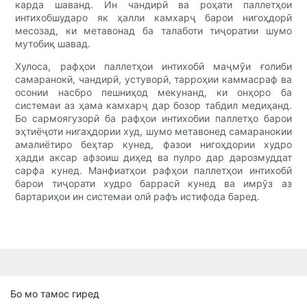
карда шаванд. Ин чандирӣ ва роҳати паллетҳои
интихобшударо як ҳалли камхарҷ барои нигоҳдорӣ
месозад, ки метавонад ба талаботи тиҷоратии шумо
мутобиқ шавад.
Хулоса, рафҳои паллетҳои интихобӣ маҷмӯи ғолиби
самаранокӣ, чандирӣ, устуворӣ, тарроҳии каммасраф ва
осонии насбро пешниҳод мекунанд, ки онҳоро ба
системаи аз ҳама камхарҷ дар бозор табдил медиҳанд.
Бо сармоягузорӣ ба рафҳои интихобии паллетҳо барои
эҳтиёҷоти нигаҳдории худ, шумо метавонед самаранокии
амалиётиро беҳтар кунед, фазои нигоҳдории худро
ҳадди аксар афзоиш диҳед ва пулро дар дарозмуддат
сарфа кунед. Манфиатҳои рафҳои паллетҳои интихобӣ
барои тиҷорати худро баррасӣ кунед ва имрӯз аз
бартариҳои ин системаи олӣ рафъ истифода баред.
Бо мо тамос гиред