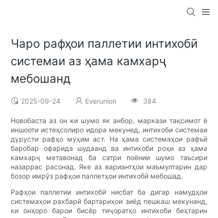
Чаро рафҳои паллетии интихобӣ
системаи аз ҳама камхарҷ
мебошанд
2025-09-24
Everunion
384
Новобаста аз он ки шумо як анбор, маркази тақсимот ё
иншооти истеҳсолиро идора мекунед, интихоби системаи
дурусти рафҳо муҳим аст. На ҳама системаҳои рафъӣ
баробар офарида шудаанд ва интихоби роҳи аз ҳама
камхарҷ метавонад ба сатри поёнии шумо таъсири
назаррас расонад. Яке аз вариантҳои маъмултарин дар
бозор имрӯз рафҳои паллетҳои интихобӣ мебошад.
Рафҳои паллетии интихобӣ нисбат ба дигар намудҳои
системаҳои рахбарӣ бартариҳои зиёд пешкаш мекунанд,
ки онҳоро барои бисёр тиҷоратҳо интихоби беҳтарин