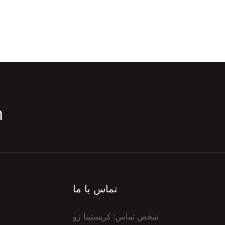
m
تماس با ما
شخص تماس: کریستینا ژو