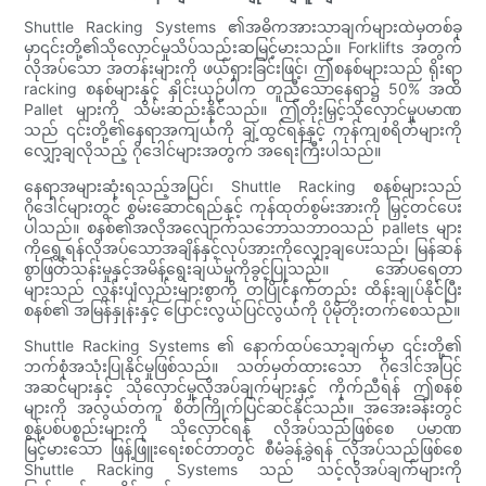
Shuttle Racking Systems ၏အဓိကအားသာချက်များထဲမှတစ်ခု
မှာ၎င်းတို့၏သိုလှောင်မှုသိပ်သည်းဆမြင့်မားသည်။ Forklifts အတွက်
လိုအပ်သော အတန်းများကို ဖယ်ရှားခြင်းဖြင့်၊ ဤစနစ်များသည် ရိုးရာ
racking စနစ်များနှင့် နှိုင်းယှဉ်ပါက တူညီသောနေရာ၌ 50% အထိ
Pallet များကို သိမ်းဆည်းနိုင်သည်။ ဤတိုးမြှင့်သိုလှောင်မှုပမာဏ
သည် ၎င်းတို့၏နေရာအကျယ်ကို ချဲ့ထွင်ရန်နှင့် ကုန်ကျစရိတ်များကို
လျှော့ချလိုသည့် ဂိုဒေါင်များအတွက် အရေးကြီးပါသည်။
နေရာအများဆုံးရသည့်အပြင်၊ Shuttle Racking စနစ်များသည်
ဂိုဒေါင်များတွင် စွမ်းဆောင်ရည်နှင့် ကုန်ထုတ်စွမ်းအားကို မြှင့်တင်ပေး
ပါသည်။ စနစ်၏အလိုအလျောက်သဘောသဘာဝသည် pallets များ
ကိုရွှေ့ရန်လိုအပ်သောအချိန်နှင့်လုပ်အားကိုလျှော့ချပေးသည်၊ မြန်ဆန်
စွာဖြတ်သန်းမှုနှင့်အမိန့်ရွေးချယ်မှုကိုခွင့်ပြုသည်။ အော်ပရေတာ
များသည် လွန်းပျံလှည်းများစွာကို တပြိုင်နက်တည်း ထိန်းချုပ်နိုင်ပြီး
စနစ်၏ အမြန်နှုန်းနှင့် ပြောင်းလွယ်ပြင်လွယ်ကို ပိုမိုတိုးတက်စေသည်။
Shuttle Racking Systems ၏ နောက်ထပ်သော့ချက်မှာ ၎င်းတို့၏
ဘက်စုံအသုံးပြုနိုင်မှုဖြစ်သည်။ သတ်မှတ်ထားသော ဂိုဒေါင်အပြင်
အဆင်များနှင့် သိုလှောင်မှုလိုအပ်ချက်များနှင့် ကိုက်ညီရန် ဤစနစ်
များကို အလွယ်တကူ စိတ်ကြိုက်ပြင်ဆင်နိုင်သည်။ အအေးခန်းတွင်
စွန့်ပစ်ပစ္စည်းများကို သိုလှောင်ရန် လိုအပ်သည်ဖြစ်စေ ပမာဏ
မြင့်မားသော ဖြန့်ဖြူးရေးစင်တာတွင် စီမံခန့်ခွဲရန် လိုအပ်သည်ဖြစ်စေ
Shuttle Racking Systems သည် သင့်လိုအပ်ချက်များကို