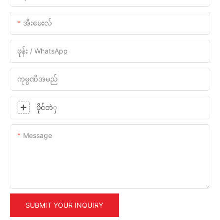
အီးမေးလ်
ဖုန်း / WhatsApp
ကုမ္ပဏီအမည်
ဖိုင်တဲှ
Message
SUBMIT YOUR INQUIRY