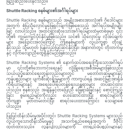
ဖြည့်ဆည်းပေးနိုင်သည်။
Shuttle Racking စနစ်များ၏အင်္ဂါရပ်များ
Shuttle Racking စနစ်များသည် အမျိုးအစားအားလုံး၏ ဂိုဒေါင်များ
အတွက် စံပြသိုလှောင်မှုဖြေရှင်းချက်ဖြစ်စေသည့် အင်္ဂါရပ်အမျိုးမျိုး
ဖြင့် လာပါသည်။ အထင်ရှားဆုံးသောအင်္ဂါရပ်များထဲမှတစ်ခုမှာ ၎င်း
တို့၏ ကျွမ်းကျင်ပိုင်နိုင်မှုဖြစ်သည်။ သင်၏ သိုလှောင်မှု လိုအပ်ချက်
များ အပြောင်းအလဲကြောင့် ဤစနစ်များကို လွယ်ကူစွာ တိုးချဲ့
နိုင်သည် သို့မဟုတ် ပြန်လည်ပြင်ဆင်နိုင်ပြီး၊ အနာဂတ်တွင် တိုးတက်မှု
နှင့် လိုက်လျောညီထွေရှိနိုင်မည်ဖြစ်သည်။
Shuttle Racking Systems ၏ နောက်ထပ်အရေးကြီးသောအင်္ဂါရပ်
မှာ ၎င်းတို့၏ဘေးကင်းရေးနှင့် လုံခြုံရေးအစီအမံများဖြစ်သည်။
သယ်ယူပို့ဆောင်ရေးတွန်းလှည်းများတွင် မတော်တဆမှုများနှင့်
ကုန်ပစ္စည်းများ ပျက်စီးဆုံးရှုံးမှုများကို ကာကွယ်ရန် အဆင့်မြင့်အာရုံခံ
ကိရိယာများနှင့် အရေးပေါ်ရပ်တန့်ရေးယန္တရားများ တပ်ဆင်ထား
ပါသည်။ စနစ်သည် အချိန်နှင့်တပြေးညီ ခြေရာခံခြင်းနှင့် စောင့်ကြည့်
ခြင်း စွမ်းရည်များကိုလည်း ပေးဆောင်ထားပြီး စာရင်းများကို
တိကျစွာ မှတ်တမ်းတင်ပြီး စာရင်းပေးထားကြောင်း သေချာစေ
ပါသည်။
ပြုပြင်ထိန်းသိမ်းမှုအပိုင်းတွင်၊ Shuttle Racking Systems များသည်
လွယ်ကူသောထိန်းသိမ်းမှုနှင့် အသက်ရှည်စေရန်အတွက် ဒီဇိုင်း
ထုတ်ထားသည်။ လွန်းပျံလှည်းများကို တာရှည်ခံပစ္စည်းများနှင့်