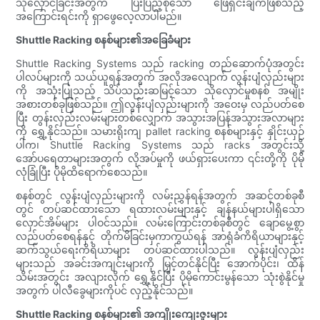
သိုလှောင်ခြင်းအတွက် ပြီးပြည့်စုံသော ဖြေရှင်းချက်ဖြစ်သည့်
အကြောင်းရင်းကို ရှာဖွေလေ့လာပါမည်။
Shuttle Racking စနစ်များ၏အခြေခံများ
Shuttle Racking Systems သည် racking တည်ဆောက်ပုံအတွင်း
ပါလပ်များကို သယ်ယူရန်အတွက် အလိုအလျောက် လွန်းပျံလှည်းများ
ကို အသုံးပြုသည့် သိပ်သည်းဆမြင့်သော သိုလှောင်မှုစနစ် အမျိုး
အစားတစ်ခုဖြစ်သည်။ ဤလွန်းပျံလှည်းများကို အဝေးမှ လည်ပတ်စေ
ပြီး တွန်းလှည်းလမ်းများတစ်လျှောက် အသွားအပြန်အသွားအလာများ
ကို ရွှေ့နိုင်သည်။ သမားရိုးကျ pallet racking စနစ်များနှင့် နှိုင်းယှဉ်
ပါက၊ Shuttle Racking Systems သည် racks အတွင်းသို့
အော်ပရေတာများအတွက် လိုအပ်မှုကို ဖယ်ရှားပေးကာ ၎င်းတို့ကို ပိုမို
လုံခြုံပြီး ပိုမိုထိရောက်စေသည်။
စနစ်တွင် လွန်းပျံလှည်းများကို လမ်းညွှန်ရန်အတွက် အဆင့်တစ်ခုစီ
တွင် တပ်ဆင်ထားသော ရထားလမ်းများနှင့် ချန်နယ်များပါရှိသော
လှောင်အိမ်များ ပါဝင်သည်။ လမ်းကြောင်းတစ်ခုစီတွင် ချောမွေ့စွာ
လည်ပတ်စေရန်နှင့် တိုက်မိခြင်းမှကာကွယ်ရန် အာရုံခံကိရိယာများနှင့်
ဆက်သွယ်ရေးကိရိယာများ တပ်ဆင်ထားပါသည်။ လွန်းပျံလှည်း
များသည် အခင်းအကျင်းများကို မြှင့်တင်နိုင်ပြီး အောက်ပိုင်း၊ ထိန်
သိမ်းအတွင်း အလျားလိုက် ရွှေ့နိုင်ပြီး ပိုမိုကောင်းမွန်သော သုံးစွဲနိုင်မှု
အတွက် ပါလီခွေများကိုပင် လှည့်နိုင်သည်။
Shuttle Racking စနစ်များ၏ အကျိုးကျေးဇူးများ