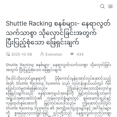
Shuttle Racking စနစ်များ- နေရာလွတ်
သက်သာစွာ သိုလှောင်ခြင်းအတွက်
ပြီးပြည့်စုံသော ဖြေရှင်းချက်
2025-10-08
Everunion
434
Shuttle Racking စနစ်များ- နေရာလွတ်သက်သာစွာ သိုလှောင်ခြင်း
အတွက် ပြီးပြည့်စုံသော ဖြေရှင်းချက်
ဂိုဒေါင်သိုလှောင်မှုနေရာကို ပိုမိုကောင်းမွန်အောင်လုပ်ဆောင်သည့်
အခါ၊ Shuttle Racking Systems သည် လုပ်ငန်းနယ်ပယ်တွင် ဂိမ်း
ပြောင်းလဲမှုတစ်ခုဖြစ်သည်။ ဤဆန်းသစ်သောသိုလှောင်မှု
ဖြေရှင်းချက်သည် နေရာအကျယ်အဝန်းကို မြှင့်တင်ပေးရုံသာမက
အရွယ်အစားအားလုံး၏ ကုန်လှောင်ရုံများတွင် စွမ်းဆောင်ရည်နှင့်
ကုန်ထုတ်စွမ်းအားကို မြှင့်တင်ပေးပါသည်။ ဤဆောင်းပါးတွင်၊
Shuttle Racking Systems ၏ အကျိုးကျေးဇူးများနှင့် အင်္ဂါရပ်များ
ကို စူးစမ်းလေ့လာခြင်းဖြင့် ၎င်းတို့သည် နေရာလွတ်သက်သာစွာ