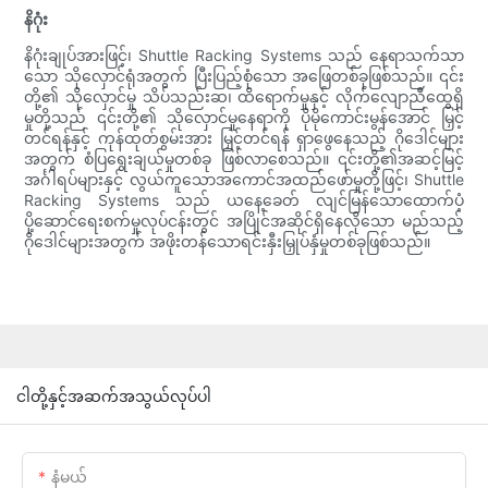
နိဂုံး
နိဂုံးချုပ်အားဖြင့်၊ Shuttle Racking Systems သည် နေရာသက်သာ
သော သိုလှောင်ရုံအတွက် ပြီးပြည့်စုံသော အဖြေတစ်ခုဖြစ်သည်။ ၎င်း
တို့၏ သိုလှောင်မှု သိပ်သည်းဆ၊ ထိရောက်မှုနှင့် လိုက်လျောညီထွေရှိ
မှုတို့သည် ၎င်းတို့၏ သိုလှောင်မှုနေရာကို ပိုမိုကောင်းမွန်အောင် မြှင့်
တင်ရန်နှင့် ကုန်ထုတ်စွမ်းအား မြှင့်တင်ရန် ရှာဖွေနေသည့် ဂိုဒေါင်များ
အတွက် စံပြရွေးချယ်မှုတစ်ခု ဖြစ်လာစေသည်။ ၎င်းတို့၏အဆင့်မြင့်
အင်္ဂါရပ်များနှင့် လွယ်ကူသောအကောင်အထည်ဖော်မှုတို့ဖြင့်၊ Shuttle
Racking Systems သည် ယနေ့ခေတ် လျင်မြန်သောထောက်ပံ့
ပို့ဆောင်ရေးစက်မှုလုပ်ငန်းတွင် အပြိုင်အဆိုင်ရှိနေလိုသော မည်သည့်
ဂိုဒေါင်များအတွက် အဖိုးတန်သောရင်းနှီးမြှုပ်နှံမှုတစ်ခုဖြစ်သည်။
ငါတို့နှင့်အဆက်အသွယ်လုပ်ပါ
နံမယ်