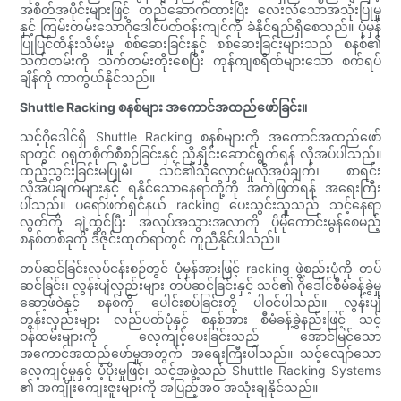
အစိတ်အပိုင်းများဖြင့် တည်ဆောက်ထားပြီး လေးလံသောအသုံးပြုမှု
နှင့် ကြမ်းတမ်းသောဂိုဒေါင်ပတ်ဝန်းကျင်ကို ခံနိုင်ရည်ရှိစေသည်။ ပုံမှန်
ပြုပြင်ထိန်းသိမ်းမှု စစ်ဆေးခြင်းနှင့် စစ်ဆေးခြင်းများသည် စနစ်၏
သက်တမ်းကို သက်တမ်းတိုးစေပြီး ကုန်ကျစရိတ်များသော စက်ရပ်
ချိန်ကို ကာကွယ်နိုင်သည်။
Shuttle Racking စနစ်များ အကောင်အထည်ဖော်ခြင်း။
သင့်ဂိုဒေါင်ရှိ Shuttle Racking စနစ်များကို အကောင်အထည်ဖော်
ရာတွင် ဂရုတစိုက်စီစဉ်ခြင်းနှင့် ညှိနှိုင်းဆောင်ရွက်ရန် လိုအပ်ပါသည်။
ထည့်သွင်းခြင်းမပြုမီ၊ သင်၏သိုလှောင်မှုလိုအပ်ချက်၊ စာရင်း
လိုအပ်ချက်များနှင့် ရနိုင်သောနေရာတို့ကို အကဲဖြတ်ရန် အရေးကြီး
ပါသည်။ ပရော်ဖက်ရှင်နယ် racking ပေးသွင်းသူသည် သင့်နေရာ
လွတ်ကို ချဲ့ထွင်ပြီး အလုပ်အသွားအလာကို ပိုမိုကောင်းမွန်စေမည့်
စနစ်တစ်ခုကို ဒီဇိုင်းထုတ်ရာတွင် ကူညီနိုင်ပါသည်။
တပ်ဆင်ခြင်းလုပ်ငန်းစဉ်တွင် ပုံမှန်အားဖြင့် racking ဖွဲ့စည်းပုံကို တပ်
ဆင်ခြင်း၊ လွန်းပျံလှည်းများ တပ်ဆင်ခြင်းနှင့် သင်၏ ဂိုဒေါင်စီမံခန့်ခွဲမှု
ဆော့ဖ်ဝဲနှင့် စနစ်ကို ပေါင်းစပ်ခြင်းတို့ ပါဝင်ပါသည်။ လွန်းပျံ
တွန်းလှည်းများ လည်ပတ်ပုံနှင့် စနစ်အား စီမံခန့်ခွဲနည်းဖြင့် သင့်
ဝန်ထမ်းများကို လေ့ကျင့်ပေးခြင်းသည် အောင်မြင်သော
အကောင်အထည်ဖော်မှုအတွက် အရေးကြီးပါသည်။ သင့်လျော်သော
လေ့ကျင့်မှုနှင့် ပံ့ပိုးမှုဖြင့်၊ သင့်အဖွဲ့သည် Shuttle Racking Systems
၏ အကျိုးကျေးဇူးများကို အပြည့်အဝ အသုံးချနိုင်သည်။