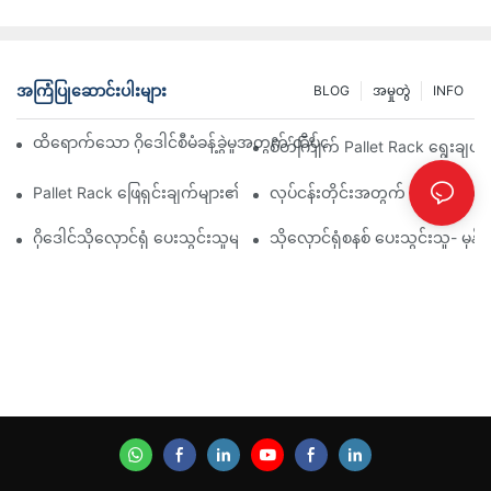
အကြံပြုဆောင်းပါးများ
BLOG
အမှုတွဲ
INFO
ထိရောက်သော ဂိုဒေါင်စီမံခန့်ခွဲမှုအတွက် ထိပ်တန်းစက်မှုလုပ်ငန်းသုံး Ra
စိတ်ကြိုက် Pallet Rack ရွေးချယ်စ
Pallet Rack ဖြေရှင်းချက်များ၏ အနာဂတ်- ခေတ်ရေစီးကြောင်းများနှင့် 
လုပ်ငန်းတိုင်းအတွက် ထိရောက်သော 
ဂိုဒေါင်သိုလှောင်ရုံ ပေးသွင်းသူများ- ရှာဖွေရမည့်အရာများ
သိုလှောင်ရုံစနစ် ပေးသွင်းသူ- မ