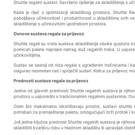
Shuttle regalni sustavi: Savršeno rješenje za skladištenje s 
Kada je riječ o optimizaciji skladišnog prostora, Shuttle R
poboljšava učinkovitost i produktivnost u skladištima svih ve
skladištenje s učinkovitom upotrebom prostora.
Osnove sustava regala za prijevoz
Shuttle regali su vrsta sustava skladištenja visoke gustoće koj
pomicati palete naprijed-natrag duž regalnih traka. U usporedb
učinkovitijima.
Sustav se sastoji od niza regala s ugrađenim tračnicama i ka
osigurao nesmetan rad i spriječili sudari. Kolica za prijevoz mo
Prednosti sustava regala za prijevoz
Jedna od glavnih prednosti Shuttle regalnih sustava je njihov
prostoru u usporedbi s tradicionalnim regalnim sustavima. Ovaj 
Osim što maksimalno iskorištavaju prostor, sustavi shuttle 
potreban za premještanje paleta, omogućujući brži protok i kom
Još jedna ključna prednost Shuttle regalnih sustava je njihova
skladištiti kvarljivu robu u hladnom skladištu ili upravljati d