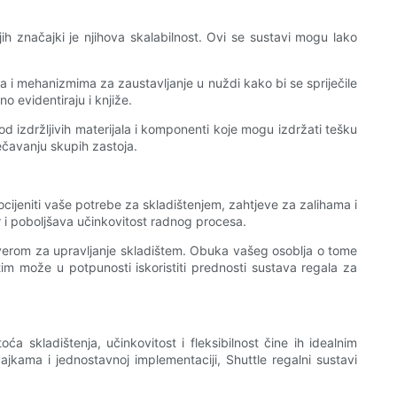
jih značajki je njihova skalabilnost. Ovi se sustavi mogu lako
 i mehanizmima za zaustavljanje u nuždi kako bi se spriječile
 evidentiraju i knjiže.
od izdržljivih materijala i komponenti koje mogu izdržati tešku
ječavanju skupih zastoja.
rocijeniti vaše potrebe za skladištenjem, zahtjeve za zalihama i
r i poboljšava učinkovitost radnog procesa.
oftverom za upravljanje skladištem. Obuka vašeg osoblja o tome
im može u potpunosti iskoristiti prednosti sustava regala za
a skladištenja, učinkovitost i fleksibilnost čine ih idealnim
čajkama i jednostavnoj implementaciji, Shuttle regalni sustavi