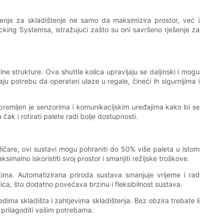
ešenje za skladištenje ne samo da maksimizira prostor, već i
acking Systemsa, istražujući zašto su oni savršeno rješenje za
lne strukture. Ova shuttle kolica upravljaju se daljinski i mogu
ju potrebu da operateri ulaze u regale, čineći ih sigurnijima i
opremljen je senzorima i komunikacijskim uređajima kako bi se
čak i rotirati palete radi bolje dostupnosti.
iličare, ovi sustavi mogu pohraniti do 50% više paleta u istom
imalno iskoristiti svoj prostor i smanjiti režijske troškove.
štima. Automatizirana priroda sustava smanjuje vrijeme i rad
ica, što dodatno povećava brzinu i fleksibilnost sustava.
dima skladišta i zahtjevima skladištenja. Bez obzira trebate li
e prilagoditi vašim potrebama.