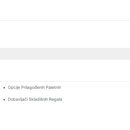
Opcije Prilagođenih Paletnih Regala: Prilagođavanje Vašim Potr
anje Skladištem
Industriju
Dobavljači Skladišnih Regala: Na Što Treba Paziti