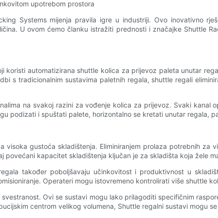
učinkovitom upotrebom prostora
acking Systems mijenja pravila igre u industriji. Ovo inovativno rj
ličina. U ovom ćemo članku istražiti prednosti i značajke Shuttle R
i koristi automatizirana shuttle kolica za prijevoz paleta unutar rega
i s tradicionalnim sustavima paletnih regala, shuttle regali eliminira
nalima na svakoj razini za vođenje kolica za prijevoz. Svaki kanal 
gu podizati i spuštati palete, horizontalno se kretati unutar regala, pa 
a visoka gustoća skladištenja. Eliminiranjem prolaza potrebnih za v
povećani kapacitet skladištenja ključan je za skladišta koja žele maks
regala također poboljšavaju učinkovitost i produktivnost u skladi
isioniranje. Operateri mogu istovremeno kontrolirati više shuttle kol
 svestranost. Ovi se sustavi mogu lako prilagoditi specifičnim raspore
istribucijskim centrom velikog volumena, Shuttle regalni sustavi mogu s