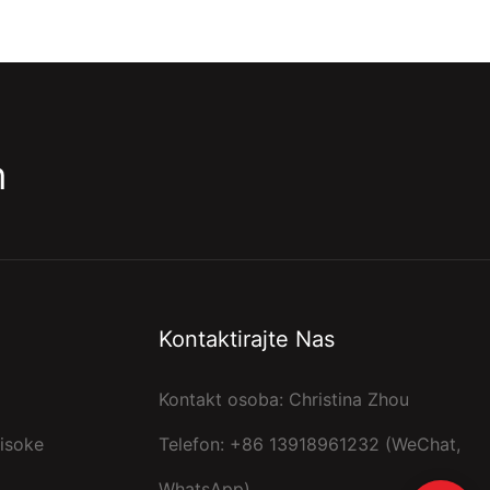
m
Kontaktirajte Nas
Kontakt osoba: Christina Zhou
isoke
Telefon: +86 13918961232 (WeChat,
WhatsApp)