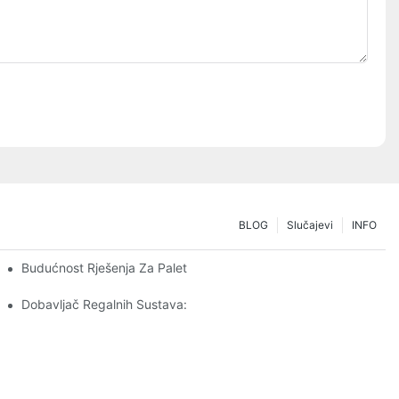
BLOG
Slučajevi
INFO
ebama Skladištenja
Budućnost Rješenja Za Paletne Regale: Trendovi I Inovacije
Dobavljač Regalnih Sustava: Ključni Čimbenici Za Odabir Pravog