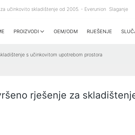
ale za učinkovito skladištenje od 2005. - Everunion
Slaganje
ME
PROIZVODI
OEM/ODM
RIJEŠENJE
SLUČ
 skladištenje s učinkovitom upotrebom prostora
avršeno rješenje za skladište