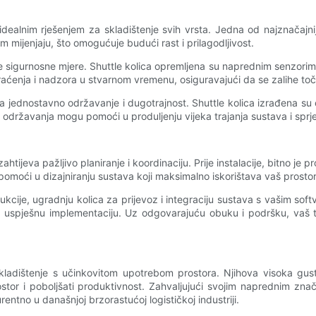
idealnim rješenjem za skladištenje svih vrsta. Jedna od najznačajni
jem mijenjaju, što omogućuje budući rast i prilagodljivost.
sigurnosne mjere. Shuttle kolica opremljena su naprednim senzorima
ćenja i nadzora u stvarnom vremenu, osiguravajući da se zalihe točno
 za jednostavno održavanje i dugotrajnost. Shuttle kolica izrađena su 
edi održavanja mogu pomoći u produljenju vijeka trajanja sustava i spr
tijeva pažljivo planiranje i koordinaciju. Prije instalacije, bitno je p
pomoći u dizajniranju sustava koji maksimalno iskorištava vaš prosto
trukcije, ugradnju kolica za prijevoz i integraciju sustava s vašim s
za uspješnu implementaciju. Uz odgovarajuću obuku i podršku, vaš t
kladištenje s učinkovitom upotrebom prostora. Njihova visoka gustoć
ostor i poboljšati produktivnost. Zahvaljujući svojim naprednim zna
rentno u današnjoj brzorastućoj logističkoj industriji.