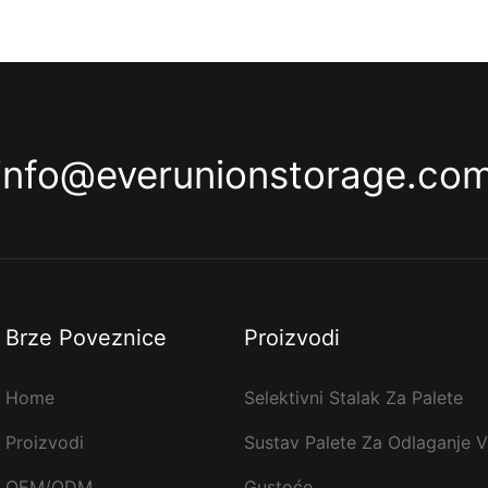
info@everunionstorage.co
Brze Poveznice
Proizvodi
Home
Selektivni Stalak Za Palete
Proizvodi
Sustav Palete Za Odlaganje V
OEM/ODM
Gustoće