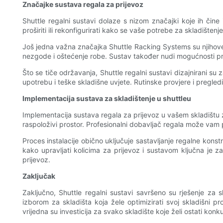
Značajke sustava regala za prijevoz
Shuttle regalni sustavi dolaze s nizom značajki koje ih čine 
proširiti ili rekonfigurirati kako se vaše potrebe za skladišten
Još jedna važna značajka Shuttle Racking Systems su njihove 
nezgode i oštećenje robe. Sustav također nudi mogućnosti pra
Što se tiče održavanja, Shuttle regalni sustavi dizajnirani su
upotrebu i teške skladišne ​​uvjete. Rutinske provjere i pregl
Implementacija sustava za skladištenje u shuttleu
Implementacija sustava regala za prijevoz u vašem skladištu zah
raspoloživi prostor. Profesionalni dobavljač regala može vam 
Proces instalacije obično uključuje sastavljanje regalne kons
kako upravljati kolicima za prijevoz i sustavom ključna je 
prijevoz.
Zaključak
Zaključno, Shuttle regalni sustavi savršeno su rješenje za s
izborom za skladišta koja žele optimizirati svoj skladišni pr
vrijedna su investicija za svako skladište koje želi ostati konku