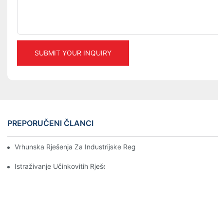
SUBMIT YOUR INQUIRY
PREPORUČENI ČLANCI
Vrhunska Rješenja Za Industrijske Regale Za Učinkovito Upravlj
Istraživanje Učinkovitih Rješenja Za Skladišne ​​regale Za Svaku 