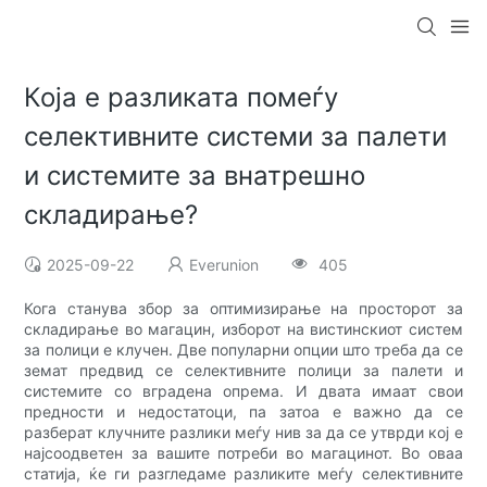
Која е разликата помеѓу
селективните системи за палети
и системите за внатрешно
складирање?
2025-09-22
Everunion
405
Кога станува збор за оптимизирање на просторот за
складирање во магацин, изборот на вистинскиот систем
за полици е клучен. Две популарни опции што треба да се
земат предвид се селективните полици за палети и
системите со вградена опрема. И двата имаат свои
предности и недостатоци, па затоа е важно да се
разберат клучните разлики меѓу нив за да се утврди кој е
најсоодветен за вашите потреби во магацинот. Во оваа
статија, ќе ги разгледаме разликите меѓу селективните