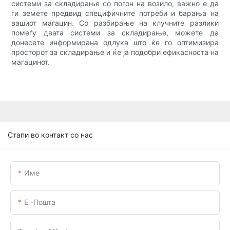
системи за складирање со погон на возило, важно е да
ги земете предвид специфичните потреби и барања на
вашиот магацин. Со разбирање на клучните разлики
помеѓу двата системи за складирање, можете да
донесете информирана одлука што ќе го оптимизира
просторот за складирање и ќе ја подобри ефикасноста на
магацинот.
Стапи во контакт со нас
Име
Е -пошта