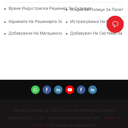
Врвни Индустриски Решенија За Складирање За Ефикасно
Опции За Полици За Палети
Иднината На Решенијата За Палетни Регали: Трендови И Ин
Истражување На Ефикасни Р
Добавувачи На Магацински Полици: Што Да Барате
Добавувач На Системи За Ст
Авторски права © 2025 Everunion Intelligent Logistics
Equipment Co., LTD - www.everunionstorage.com |
Мапа на
сајтот
|
Политика за приватност