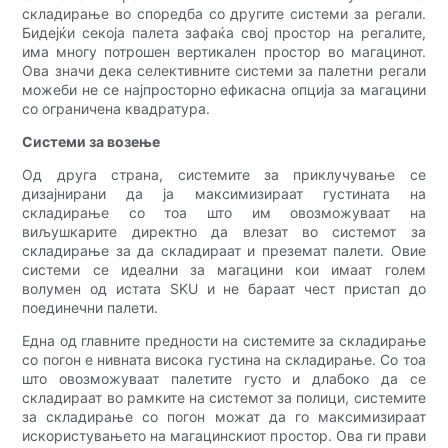
складирање во споредба со другите системи за регали.
Бидејќи секоја палета зафаќа свој простор на регалите,
има многу потрошен вертикален простор во магацинот.
Ова значи дека селективните системи за палетни регали
можеби не се најпросторно ефикасна опција за магацини
со ограничена квадратура.
Системи за возење
Од друга страна, системите за приклучување се
дизајнирани да ја максимизираат густината на
складирање со тоа што им овозможуваат на
виљушкарите директно да влезат во системот за
складирање за да складираат и преземат палети. Овие
системи се идеални за магацини кои имаат голем
волумен од истата SKU и не бараат чест пристап до
поединечни палети.
Една од главните предности на системите за складирање
со погон е нивната висока густина на складирање. Со тоа
што овозможуваат палетите густо и длабоко да се
складираат во рамките на системот за полици, системите
за складирање со погон можат да го максимизираат
искористувањето на магацинскиот простор. Ова ги прави