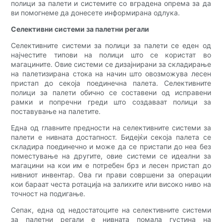
полици за палети и системите со вградена опрема за да
ви помогнеме да донесете информирана одлука.
Селективни системи за палетни регали
Селективните системи за полици за палети се еден од
најчестите типови на полици што се користат во
магацините. Овие системи се дизајнирани за складирање
на палетизирана стока на начин што овозможува лесен
пристап до секоја поединечна палета. Селективните
полици за палети обично се составени од исправени
рамки и попречни греди што создаваат полици за
поставување на палетите.
Една од главните предности на селективните системи за
палети е нивната достапност. Бидејќи секоја палета се
складира поединечно и може да се пристапи до неа без
поместување на другите, овие системи се идеални за
магацини на кои им е потребен брз и лесен пристап до
нивниот инвентар. Ова ги прави совршени за операции
кои бараат честа ротација на залихите или високо ниво на
точност на подигање.
Сепак, една од недостатоците на селективните системи
за палетни регали е нивната помала густина на