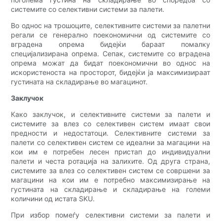
системите со селективни системи за палети.
Во однос на трошоците, селективните системи за палетни
регали се генерално поекономични од системите со
вградена опрема бидејќи бараат помалку
специјализирана опрема. Сепак, системите со вградена
опрема можат да бидат поекономични во однос на
искористеноста на просторот, бидејќи ја максимизираат
густината на складирање во магацинот.
Заклучок
Како заклучок, и селективните системи за палети и
системите за влез со селективен систем имаат свои
предности и недостатоци. Селективните системи за
палети со селективен систем се идеални за магацини на
кои им е потребен лесен пристап до индивидуални
палети и честа ротација на залихите. Од друга страна,
системите за влез со селективен систем се совршени за
магацини на кои им е потребно максимизирање на
густината на складирање и складирање на големи
количини од истата SKU.
При избор помеѓу селективни системи за палети и