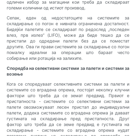
одличен избор за магацини кои треба да складираат
големи количини од истиот производ.
Сепак, еден од недостатоците на системите за
складирање со погон е нивната ограничена достапност.
Бидејќи палетите се складираат по редослед „последен
влез, прв излез“ (LIFO), може да биде тешко да се
пристапи до одредени палети без да се поместат
другите. Ова ги прави системите за складирање со погон
помалку идеални за операции што бараат често
собирање или ротација на залихите.
Споредба на селективни системи за палети и системи за
возење
Кога се споредуваат селективните системи за палети и
системите со вградена опрема, постојат неколку клучни
фактори што треба да се земат предвид. Првиот е
пристапноста - системите со селективни системи за
палети овозможуваат лесен пристап до индивидуални
палети, додека системите со вградена опрема ја даваат
густината на складирање пред пристапноста. Друг
фактор што треба да се земе предвид е густината на
складирање - системите со вградена опрема нудат
поголема густина на складирање во споредба со