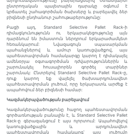
արդյունավետությունը բարձրացնելով՝ Ստանդարտ
ընտրողական պալետային դարակը օգնում է
կրճատել շահագործման ծախսերը և բարելավել ձեր
բիզնեսի ընդհանուր շահութաբերությունը:
Բացի այդ, Standard Selective Pallet Rack-ի
դիմացկունությունն ու երկարակեցությունը այն
դարձնում են իմաստուն ներդրում երկարաժամկետ
հեռանկարում: Նվազագույն սպասարկման
պահանջներով և ամուր կառուցվածքով, այս
պահեստավորման համակարգը կարող է դիմակայել
ամենօրյա օգտագործման դժվարություններին և
շարունակել հուսալիորեն գործել տարիներ
շարունակ: Ընտրելով Standard Selective Pallet Rack-ը,
դուք կարող եք վայելել ծախսարդյունավետ
պահեստավորման լուծում, որը երկարատև արժեք է
ապահովում ձեր բիզնեսի համար:
Կազմակերպվածության բարելավում
Կազմակերպվածությունը հաջող պահեստավորման
գործառնության բանալին է, և Standard Selective Pallet
Rack-ը գերազանցում է այս ոլորտում: Ապահովելով
կառուցվածքային և արդյունավետ
պահեստավորման համակարգ՝ այս լուծումը