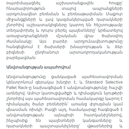
օպտիմալացնել աշխատանքային հոսքը՝
հնարավորություն տալով ապրանքների
արդյունավետ բեռնման և բեռնաթափման: Մաքուր
միջանցքների և լավ կազմակերպված դարակների
շնորհիվ աշխատակիցները կարող են հեշտությամբ
տեղափոխել և դուրս բերել պալետները՝ կրճատելով
առաջադրանքների մշակման վրա ծախսվող
ժամանակը: Այս բարձր արդյունավետությունը
հանգեցնում է ծախսերի խնայողության և ձեր
բիզնեսի ընդհանուր արտադրողականության
բարելավման:
Անվտանգության ապահովում
Անվտանգությունը ցանկացած պահեստավորման
կենտրոնում գերակա խնդիր է, և Standard Selective
Pallet Rack-ը նախագծված է անվտանգությունը հաշվի
առնելով: Ամուր կառուցվածքի և դիմացկուն նյութերի
շնորհիվ այս պահեստավորման համակարգը կարող է
դիմակայել ծանր բեռներին՝ առանց փլուզման կամ
վնասման ռիսկի: Բացի այդ, համակարգը հագեցած է
անվտանգության այնպիսի հատկանիշներով,
ինչպիսիք են պալետների կանգառները և
դարակների պաշտպանիչները՝ վթարներից և