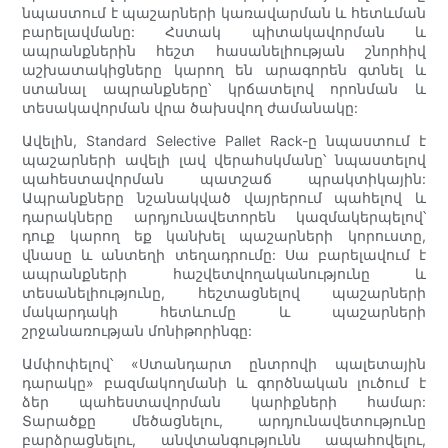
նպաստում է պաշարների կառավարման և հետևման
բարելավմանը: Հստակ պիտակավորման և
ապրանքներին հեշտ հասանելիության շնորհիվ
աշխատակիցները կարող են արագորեն գտնել և
ստանալ ապրանքները՝ կրճատելով որոնման և
տեսակավորման վրա ծախսվող ժամանակը:
Ավելին, Standard Selective Pallet Rack-ը նպաստում է
պաշարների ավելի լավ վերահսկմանը՝ նպաստելով
պահեստավորման պատշաճ պրակտիկային:
Ապրանքները նշանակված վայրերում պահելով և
դարակները արդյունավետորեն կազմակերպելով՝
դուք կարող եք կանխել պաշարների կորուստը,
վնասը և անտեղի տեղադրումը: Սա բարելավում է
ապրանքների հաշվետվողականությունը և
տեսանելիությունը, հեշտացնելով պաշարների
մակարդակի հետևումը և պաշարների
շրջանառության մոնիթորինգը:
Ամփոփելով՝ «Ստանդարտ ընտրովի պալետային
դարակը» բազմակողմանի և գործնական լուծում է
ձեր պահեստավորման կարիքների համար:
Տարածքը մեծացնելու, արդյունավետությունը
բարձրացնելու, անվտանգությունն ապահովելու,