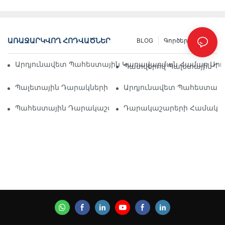
ԱՌԱՋԱՐԿՎՈՂ ՀՈԴՎԱԾՆԵՐ
BLOG
Գործեր
INFO
Արդյունավետ Պահեստային Կառավարման Համար Արդյ
Պատվերով Պալետային Դա
Պալետային Դարակների Լուծումների Ապագան. Միտումն
Արդյունավետ Պահեստավոր
Պահեստային Դարակաշարերի Մատակարարներ. Ինչ Փ
Դարակաշարերի Համակարգ