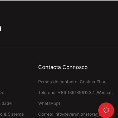
m
Contacta Connosco
Persoa de contacto: Cristina Zhou
De
Teléfono: +86 13918961232 (Wechat,
sidade
WhatsApp)
o & Sistema
Correo:
info@everunionstorage.com