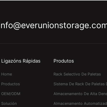
info@everunionstorage.co
Ligazóns Rápidas
Produtos
Home
Rack Selectivo De Paletas
Productos
Sistema De Rack De Paletas 
OEM/ODM
Almacenamento De Alta Den
Solución
Almacenamento Automatizad