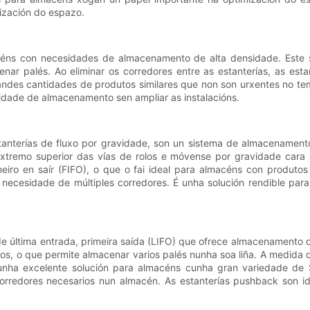
mización do espazo.
céns con necesidades de almacenamento de alta densidade. Este si
nar palés. Ao eliminar os corredores entre as estanterías, as es
ndes cantidades de produtos similares que non son urxentes no tem
dade de almacenamento sen ampliar as instalacións.
anterías de fluxo por gravidade, son un sistema de almacenamento d
tremo superior das vías de rolos e móvense por gravidade cara 
meiro en saír (FIFO), o que o fai ideal para almacéns con produtos
 necesidade de múltiples corredores. É unha solución rendible para
 última entrada, primeira saída (LIFO) que ofrece almacenamento d
dos, o que permite almacenar varios palés nunha soa liña. A medida q
nha excelente solución para almacéns cunha gran variedade de SK
corredores necesarios nun almacén. As estanterías pushback son