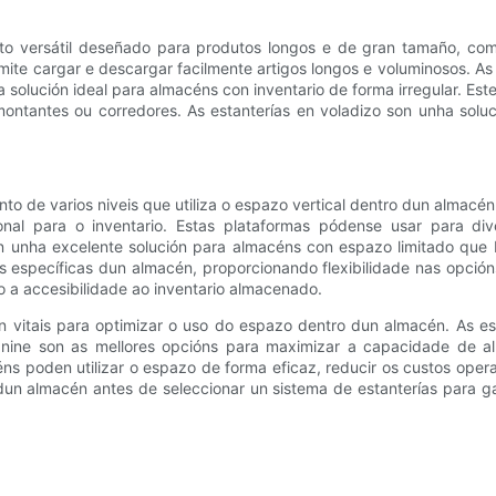
to versátil deseñado para produtos longos e de gran tamaño, como
ite cargar e descargar facilmente artigos longos e voluminosos. As 
solución ideal para almacéns con inventario de forma irregular. Est
antes ou corredores. As estanterías en voladizo son unha soluci
o de varios niveis que utiliza o espazo vertical dentro dun almacé
al para o inventario. Estas plataformas pódense usar para div
on unha excelente solución para almacéns con espazo limitado qu
s específicas dun almacén, proporcionando flexibilidade nas opció
o a accesibilidade ao inventario almacenado.
 vitais para optimizar o uso do espazo dentro dun almacén. As esta
zanine son as mellores opcións para maximizar a capacidade de al
s poden utilizar o espazo de forma eficaz, reducir os custos operativ
un almacén antes de seleccionar un sistema de estanterías para ga