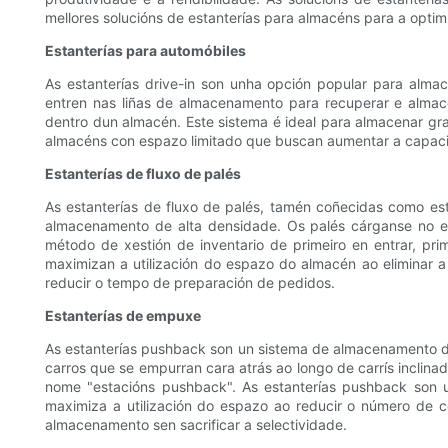
mellores solucións de estanterías para almacéns para a opti
Estanterías para automóbiles
As estanterías drive-in son unha opción popular para alma
entren nas liñas de almacenamento para recuperar e almace
dentro dun almacén. Este sistema é ideal para almacenar gra
almacéns con espazo limitado que buscan aumentar a capaci
Estanterías de fluxo de palés
As estanterías de fluxo de palés, tamén coñecidas como est
almacenamento de alta densidade. Os palés cárganse no ex
método de xestión de inventario de primeiro en entrar, pri
maximizan a utilización do espazo do almacén ao eliminar a
reducir o tempo de preparación de pedidos.
Estanterías de empuxe
As estanterías pushback son un sistema de almacenamento de
carros que se empurran cara atrás ao longo de carrís inclina
nome "estacións pushback". As estanterías pushback son u
maximiza a utilización do espazo ao reducir o número de 
almacenamento sen sacrificar a selectividade.