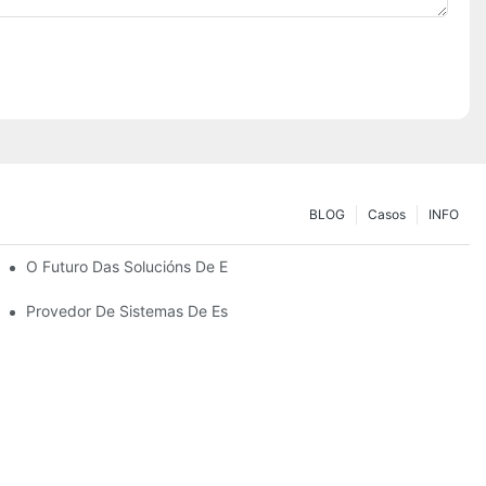
BLOG
Casos
INFO
As Túas Necesidades De Almacenamento
O Futuro Das Solucións De Estanterías Para Palés: Tendencias E
Provedor De Sistemas De Estanterías: Factores Clave Para Elixir