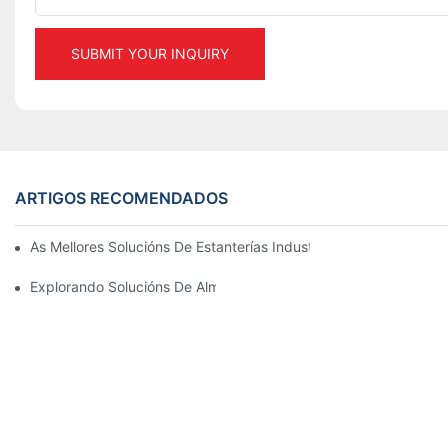
SUBMIT YOUR INQUIRY
ARTIGOS RECOMENDADOS
As Mellores Solucións De Estanterías Industriais Para Unha Xest
Explorando Solucións De Almacenamento Eficaces Para Todos 