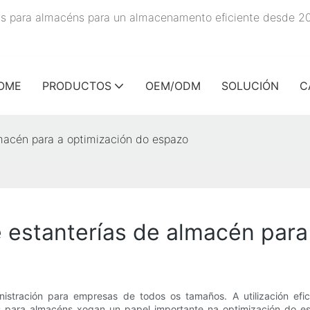
rías para almacéns para un almacenamento eficiente desde 2
OME
PRODUCTOS
OEM/ODM
SOLUCIÓN
C
lmacén para a optimización do espazo
e estanterías de almacén par
stración para empresas de todos os tamaños. A utilización efi
ías para almacéns xogan un papel importante na optimización do 