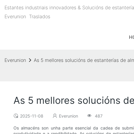
Estantes industriais innovadores & Solucións de estante
Everunion
Traslados
H
Everunion
As 5 mellores solucións de estanterías de a
As 5 mellores solucións d
2025-11-08
Everunion
487
Os almacéns son unha parte esencial da cadea de submini
produtividade e a rendibilidade. As solucións de estanter