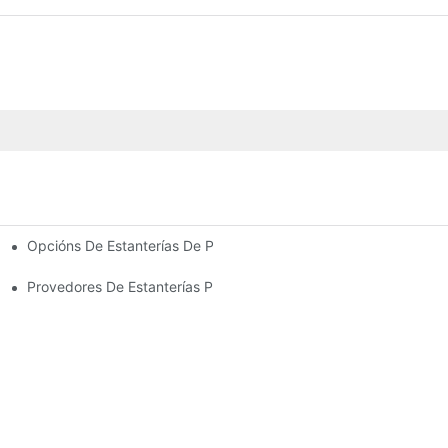
Opcións De Estanterías De Palés Personalizadas: Adaptando 
ión Eficiente Do Almacén
Os Sectores
Provedores De Estanterías Para Almacéns: Que Buscar