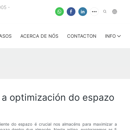
005 -
ASOS
ACERCA DE NÓS
CONTACTON
INFO
a a optimización do espazo
ciente do espazo é crucial nos almacéns para maximizar a
espazo dentro dun almacén. Neste artigo, exploraremos as 5