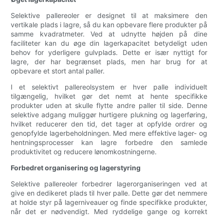
Selektive pallereoler er designet til at maksimere den
vertikale plads i lagre, så du kan opbevare flere produkter på
samme kvadratmeter. Ved at udnytte højden på dine
faciliteter kan du øge din lagerkapacitet betydeligt uden
behov for yderligere gulvplads. Dette er især nyttigt for
lagre, der har begrænset plads, men har brug for at
opbevare et stort antal paller.
I et selektivt pallereolsystem er hver palle individuelt
tilgængelig, hvilket gør det nemt at hente specifikke
produkter uden at skulle flytte andre paller til side. Denne
selektive adgang muliggør hurtigere plukning og lagerføring,
hvilket reducerer den tid, det tager at opfylde ordrer og
genopfylde lagerbeholdningen. Med mere effektive lager- og
hentningsprocesser kan lagre forbedre den samlede
produktivitet og reducere lønomkostningerne.
Forbedret organisering og lagerstyring
Selektive pallereoler forbedrer lagerorganiseringen ved at
give en dedikeret plads til hver palle. Dette gør det nemmere
at holde styr på lagerniveauer og finde specifikke produkter,
når det er nødvendigt. Med ryddelige gange og korrekt