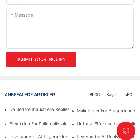
Message
SUBMIT YOUR INQUIRY
ANBEFALEDE ARTIKLER
BLOG
Sager
INFO
De Bedste Industrielle Reolløsninger Til Effektiv Lagerstyring
Muligheder For Brugerdefiner
Fremtiden For Pallereolløsninger: Trends Og Innovationer
Udforsk Effektive Lagerreolløsn
Leverandører Af Lagerreoler: Hvad Skal Man Kigge Efter
Leverandør Af Reolsystemer: N