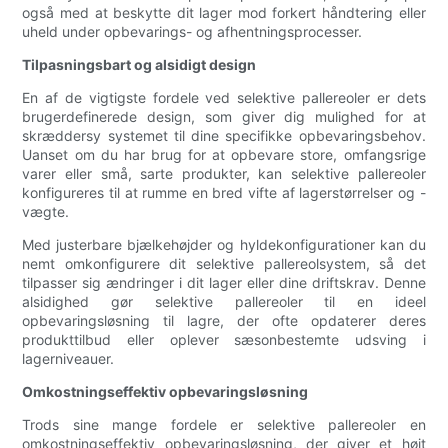
også med at beskytte dit lager mod forkert håndtering eller
uheld under opbevarings- og afhentningsprocesser.
Tilpasningsbart og alsidigt design
En af de vigtigste fordele ved selektive pallereoler er dets
brugerdefinerede design, som giver dig mulighed for at
skræddersy systemet til dine specifikke opbevaringsbehov.
Uanset om du har brug for at opbevare store, omfangsrige
varer eller små, sarte produkter, kan selektive pallereoler
konfigureres til at rumme en bred vifte af lagerstørrelser og -
vægte.
Med justerbare bjælkehøjder og hyldekonfigurationer kan du
nemt omkonfigurere dit selektive pallereolsystem, så det
tilpasser sig ændringer i dit lager eller dine driftskrav. Denne
alsidighed gør selektive pallereoler til en ideel
opbevaringsløsning til lagre, der ofte opdaterer deres
produkttilbud eller oplever sæsonbestemte udsving i
lagerniveauer.
Omkostningseffektiv opbevaringsløsning
Trods sine mange fordele er selektive pallereoler en
omkostningseffektiv opbevaringsløsning, der giver et højt