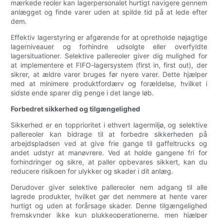
mærkede reoler kan lagerpersonalet hurtigt navigere gennem
anlægget og finde varer uden at spilde tid på at lede efter
dem.
Effektiv lagerstyring er afgørende for at opretholde nøjagtige
lagerniveauer og forhindre udsolgte eller overfyldte
lagersituationer. Selektive pallereoler giver dig mulighed for
at implementere et FIFO-lagersystem (first in, first out), der
sikrer, at ældre varer bruges før nyere varer. Dette hjælper
med at minimere produktfordærv og forældelse, hvilket i
sidste ende sparer dig penge i det lange løb.
Forbedret sikkerhed og tilgængelighed
Sikkerhed er en topprioritet i ethvert lagermiljø, og selektive
pallereoler kan bidrage til at forbedre sikkerheden på
arbejdspladsen ved at give frie gange til gaffeltrucks og
andet udstyr at manøvrere. Ved at holde gangene fri for
forhindringer og sikre, at paller opbevares sikkert, kan du
reducere risikoen for ulykker og skader i dit anlæg.
Derudover giver selektive pallereoler nem adgang til alle
lagrede produkter, hvilket gør det nemmere at hente varer
hurtigt og uden at forårsage skader. Denne tilgængelighed
fremskynder ikke kun plukkeoperationerne, men hjælper