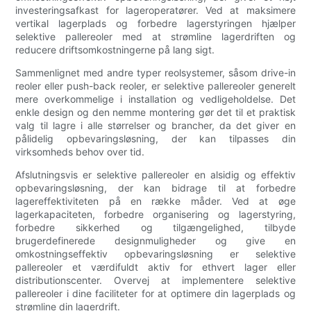
investeringsafkast for lageroperatører. Ved at maksimere
vertikal lagerplads og forbedre lagerstyringen hjælper
selektive pallereoler med at strømline lagerdriften og
reducere driftsomkostningerne på lang sigt.
Sammenlignet med andre typer reolsystemer, såsom drive-in
reoler eller push-back reoler, er selektive pallereoler generelt
mere overkommelige i installation og vedligeholdelse. Det
enkle design og den nemme montering gør det til et praktisk
valg til lagre i alle størrelser og brancher, da det giver en
pålidelig opbevaringsløsning, der kan tilpasses din
virksomheds behov over tid.
Afslutningsvis er selektive pallereoler en alsidig og effektiv
opbevaringsløsning, der kan bidrage til at forbedre
lagereffektiviteten på en række måder. Ved at øge
lagerkapaciteten, forbedre organisering og lagerstyring,
forbedre sikkerhed og tilgængelighed, tilbyde
brugerdefinerede designmuligheder og give en
omkostningseffektiv opbevaringsløsning er selektive
pallereoler et værdifuldt aktiv for ethvert lager eller
distributionscenter. Overvej at implementere selektive
pallereoler i dine faciliteter for at optimere din lagerplads og
strømline din lagerdrift.