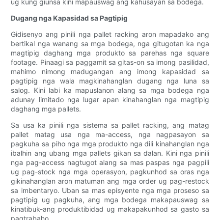
ug kung giunsa kini mapauswag ang kahusayan sa bodega.
Dugang nga Kapasidad sa Pagtipig
Gidisenyo ang pinili nga pallet racking aron mapadako ang
bertikal nga wanang sa mga bodega, nga gitugotan ka nga
magtipig daghang mga produkto sa parehas nga square
footage. Pinaagi sa paggamit sa gitas-on sa imong pasilidad,
mahimo nimong madugangan ang imong kapasidad sa
pagtipig nga wala magkinahanglan dugang nga luna sa
salog. Kini labi ka mapuslanon alang sa mga bodega nga
adunay limitado nga lugar apan kinahanglan nga magtipig
daghang mga pallets.
Sa usa ka pinili nga sistema sa pallet racking, ang matag
pallet matag usa nga ma-access, nga nagpasayon ​​sa
pagkuha sa piho nga mga produkto nga dili kinahanglan nga
ibalhin ang ubang mga pallets gikan sa dalan. Kini nga pinili
nga pag-access nagtugot alang sa mas paspas nga pagpili
ug pag-stock nga mga operasyon, pagkunhod sa oras nga
gikinahanglan aron matuman ang mga order ug pag-restock
sa imbentaryo. Uban sa mas episyente nga mga proseso sa
pagtipig ug pagkuha, ang mga bodega makapauswag sa
kinatibuk-ang produktibidad ug makapakunhod sa gasto sa
pagtrabaho.