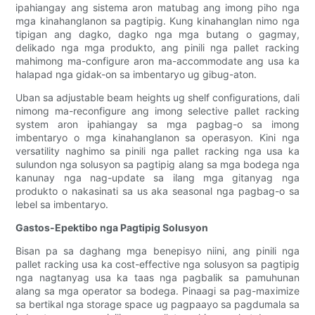
ipahiangay ang sistema aron matubag ang imong piho nga
mga kinahanglanon sa pagtipig. Kung kinahanglan nimo nga
tipigan ang dagko, dagko nga mga butang o gagmay,
delikado nga mga produkto, ang pinili nga pallet racking
mahimong ma-configure aron ma-accommodate ang usa ka
halapad nga gidak-on sa imbentaryo ug gibug-aton.
Uban sa adjustable beam heights ug shelf configurations, dali
nimong ma-reconfigure ang imong selective pallet racking
system aron ipahiangay sa mga pagbag-o sa imong
imbentaryo o mga kinahanglanon sa operasyon. Kini nga
versatility naghimo sa pinili nga pallet racking nga usa ka
sulundon nga solusyon sa pagtipig alang sa mga bodega nga
kanunay nga nag-update sa ilang mga gitanyag nga
produkto o nakasinati sa us aka seasonal nga pagbag-o sa
lebel sa imbentaryo.
Gastos-Epektibo nga Pagtipig Solusyon
Bisan pa sa daghang mga benepisyo niini, ang pinili nga
pallet racking usa ka cost-effective nga solusyon sa pagtipig
nga nagtanyag usa ka taas nga pagbalik sa pamuhunan
alang sa mga operator sa bodega. Pinaagi sa pag-maximize
sa bertikal nga storage space ug pagpaayo sa pagdumala sa