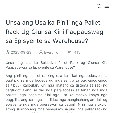
Unsa ang Usa ka Pinili nga Pallet
Rack Ug Giunsa Kini Pagpauswag
sa Episyente sa Warehouse?
2025-09-23
Everunion
415
Unsa ang usa ka Selective Pallet Rack ug Giunsa Kini
Pagpauswag sa Episyente sa Warehouse?
Ang pinili nga pallet racking usa ka sikat nga solusyon sa
pagtipig sa mga bodega ug mga sentro sa pag-apod-apod
sa tibuuk kalibutan. Kini nga matang sa sistema sa racking
nagtugot alang sa dali nga pag-access sa tanan nga mga
pallets, nga naghimo niini nga usa ka maayo kaayo nga
pagpili alang sa mga pasilidad nga nanginahanglan dali ug
episyente nga mga operasyon sa pagpili. Niini nga artikulo,
atong susihon ang mga benepisyo sa pinili nga pallet racking