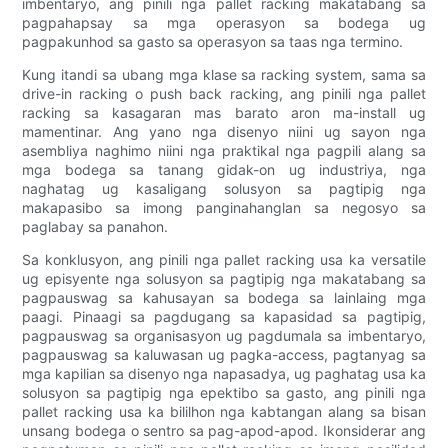
imbentaryo, ang pinili nga pallet racking makatabang sa
pagpahapsay sa mga operasyon sa bodega ug
pagpakunhod sa gasto sa operasyon sa taas nga termino.
Kung itandi sa ubang mga klase sa racking system, sama sa
drive-in racking o push back racking, ang pinili nga pallet
racking sa kasagaran mas barato aron ma-install ug
mamentinar. Ang yano nga disenyo niini ug sayon ​​nga
asembliya naghimo niini nga praktikal nga pagpili alang sa
mga bodega sa tanang gidak-on ug industriya, nga
naghatag ug kasaligang solusyon sa pagtipig nga
makapasibo sa imong panginahanglan sa negosyo sa
paglabay sa panahon.
Sa konklusyon, ang pinili nga pallet racking usa ka versatile
ug episyente nga solusyon sa pagtipig nga makatabang sa
pagpauswag sa kahusayan sa bodega sa lainlaing mga
paagi. Pinaagi sa pagdugang sa kapasidad sa pagtipig,
pagpauswag sa organisasyon ug pagdumala sa imbentaryo,
pagpauswag sa kaluwasan ug pagka-access, pagtanyag sa
mga kapilian sa disenyo nga napasadya, ug paghatag usa ka
solusyon sa pagtipig nga epektibo sa gasto, ang pinili nga
pallet racking usa ka bililhon nga kabtangan alang sa bisan
unsang bodega o sentro sa pag-apod-apod. Ikonsiderar ang