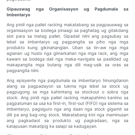
Gipauswag nga Organisasyon ug Pagdumala sa
Imbentaryo
Ang pinili nga pallet racking makatabang sa pagpauswag sa
organisasyon sa bodega pinaagi sa paghatag ug gitakdang
slot para sa matag pallet. Gipadali niini ang pagsubay sa
lebel sa imbentaryo ug pagpangita sa piho nga mga
produkto kung gikinahanglan. Uban sa tin-aw nga mga
agianan ug husto nga gimarkahan nga mga rack, ang mga
kawani sa bodega dali nga maka-navigate sa pasilidad ug
makapangita mga butang nga dili mag-usik sa oras sa
pagpangita niini.
Ang episyente nga pagdumala sa imbentaryo hinungdanon
alang sa pagpadayon sa tukma nga lebel sa stock ug
pagpugong sa mga kahimtang sa stockout o sobra nga
stock. Ang pinili nga pallet racking makapahimo kanimo sa
pagpatuman sa usa ka first-in, first-out (FIFO) nga sistema sa
imbentaryo, pagsiguro nga ang daan nga stock gigamit sa
dili pa ang bag-ong stock. Makatabang kini nga maminusan
ang pagkadaot sa produkto ug pagkadaan, nga sa
katapusan makatipig ka salapi sa kadugayan.