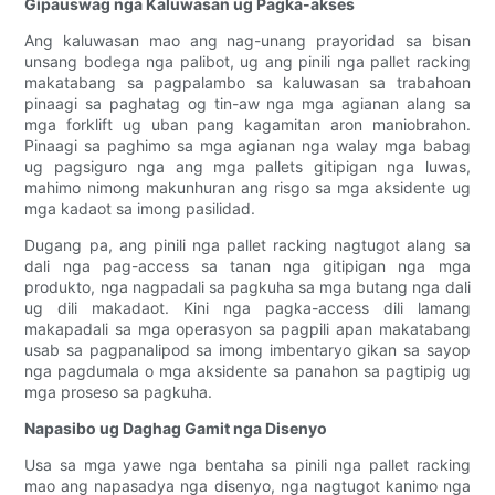
Gipauswag nga Kaluwasan ug Pagka-akses
Ang kaluwasan mao ang nag-unang prayoridad sa bisan
unsang bodega nga palibot, ug ang pinili nga pallet racking
makatabang sa pagpalambo sa kaluwasan sa trabahoan
pinaagi sa paghatag og tin-aw nga mga agianan alang sa
mga forklift ug uban pang kagamitan aron maniobrahon.
Pinaagi sa paghimo sa mga agianan nga walay mga babag
ug pagsiguro nga ang mga pallets gitipigan nga luwas,
mahimo nimong makunhuran ang risgo sa mga aksidente ug
mga kadaot sa imong pasilidad.
Dugang pa, ang pinili nga pallet racking nagtugot alang sa
dali nga pag-access sa tanan nga gitipigan nga mga
produkto, nga nagpadali sa pagkuha sa mga butang nga dali
ug dili makadaot. Kini nga pagka-access dili lamang
makapadali sa mga operasyon sa pagpili apan makatabang
usab sa pagpanalipod sa imong imbentaryo gikan sa sayop
nga pagdumala o mga aksidente sa panahon sa pagtipig ug
mga proseso sa pagkuha.
Napasibo ug Daghag Gamit nga Disenyo
Usa sa mga yawe nga bentaha sa pinili nga pallet racking
mao ang napasadya nga disenyo, nga nagtugot kanimo nga