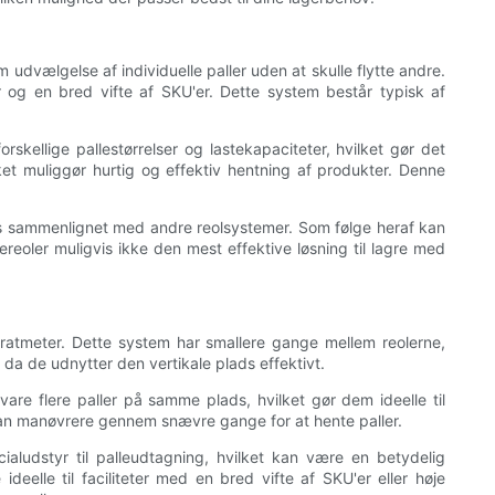
udvælgelse af individuelle paller uden at skulle flytte andre.
r og en bred vifte af SKU'er. Dette system består typisk af
skellige pallestørrelser og lastekapaciteter, hvilket gør det
ilket muliggør hurtig og effektiv hentning af produkter. Denne
ads sammenlignet med andre reolsystemer. Som følge heraf kan
reoler muligvis ikke den mest effektive løsning til lagre med
ratmeter. Dette system har smallere gange mellem reolerne,
 da de udnytter den vertikale plads effektivt.
e flere paller på samme plads, hvilket gør dem ideelle til
m kan manøvrere gennem snævre gange for at hente paller.
udstyr til palleudtagning, hvilket kan være en betydelig
elle til faciliteter med en bred vifte af SKU'er eller høje