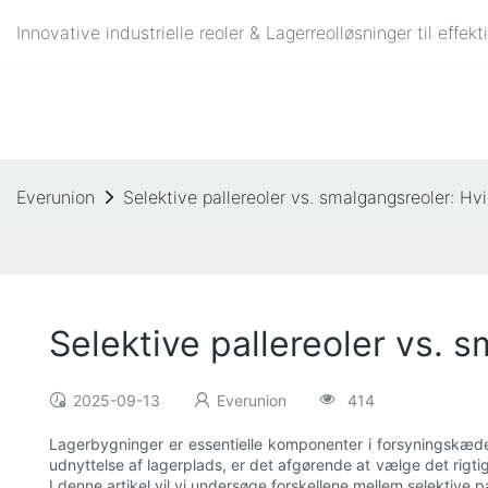
Innovative industrielle reoler & Lagerreolløsninger til eff
Everunion
Selektive pallereoler vs. smalgangsreoler: Hvil
Selektive pallereoler vs. s
2025-09-13
Everunion
414
Lagerbygninger er essentielle komponenter i forsyningskæden
udnyttelse af lagerplads, er det afgørende at vælge det rigt
I denne artikel vil vi undersøge forskellene mellem selektive