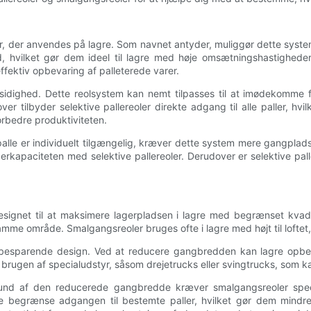
er, der anvendes på lagre. Som navnet antyder, muliggør dette system 
d, hvilket gør dem ideel til lagre med høje omsætningshastighede
fektiv opbevaring af palleterede varer.
lsidighed. Dette reolsystem kan nemt tilpasses til at imødekomme for
r tilbyder selektive pallereoler direkte adgang til alle paller, hv
orbedre produktiviteten.
palle er individuelt tilgængelig, kræver dette system mere gangpl
apaciteten med selektive pallereoler. Derudover er selektive palle
esignet til at maksimere lagerpladsen i lagre med begrænset kvad
samme område. Smalgangsreoler bruges ofte i lagre med højt til loftet,
sbesparende design. Ved at reducere gangbredden kan lagre opbevar
 brugen af ​​specialudstyr, såsom drejetrucks eller svingtrucks, so
nd af den reducerede gangbredde kræver smalgangsreoler special
 begrænse adgangen til bestemte paller, hvilket gør dem mindre ide