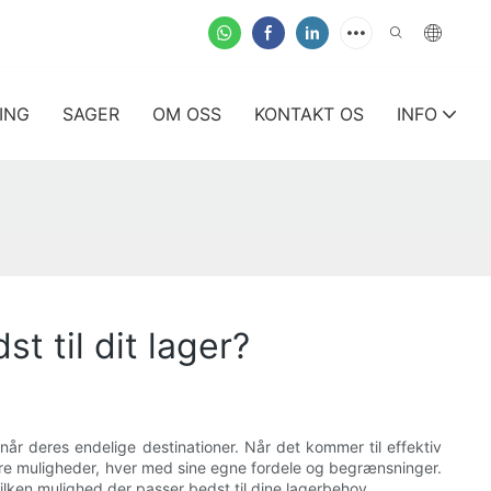
ING
SAGER
OM OSS
KONTAKT OS
INFO
t til dit lager?
år deres endelige destinationer. Når det kommer til effektiv
lære muligheder, hver med sine egne fordele og begrænsninger.
ilken mulighed der passer bedst til dine lagerbehov.