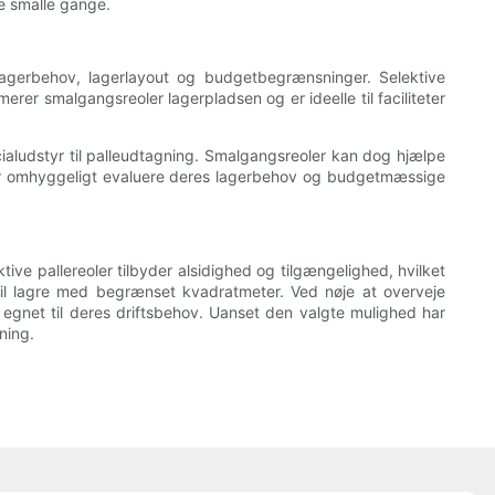
e smalle gange.
 lagerbehov, lagerlayout og budgetbegrænsninger. Selektive
erer smalgangsreoler lagerpladsen og er ideelle til faciliteter
ialudstyr til palleudtagning. Smalgangsreoler kan dog hjælpe
 bør omhyggeligt evaluere deres lagerbehov og budgetmæssige
tive pallereoler tilbyder alsidighed og tilgængelighed, hvilket
til lagre med begrænset kvadratmeter. Ved nøje at overveje
egnet til deres driftsbehov. Uanset den valgte mulighed har
ning.