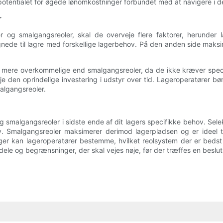
otentialet for øgede lønomkostninger forbundet med at navigere i d
r
er og smalgangsreoler, skal de overveje flere faktorer, herunder
egnede til lagre med forskellige lagerbehov. På den anden side maksim
lt mere overkommelige end smalgangsreoler, da de ikke kræver spec
je den oprindelige investering i udstyr over tid. Lageroperatører
malgangsreoler.
 smalgangsreoler i sidste ende af dit lagers specifikke behov. Selek
hov. Smalgangsreoler maksimerer derimod lagerpladsen og er ideel 
r kan lageroperatører bestemme, hvilket reolsystem der er bedst 
ele og begrænsninger, der skal vejes nøje, før der træffes en beslut