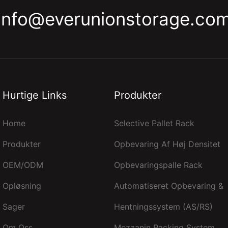
info@everunionstorage.co
Hurtige Links
Produkter
Home
Selective Pallet Rack
Produkter
Opbevaring Af Høj Densitet
OEM/ODM
Opbevaringspalle Rack
Opløsning
Automatiseret Opbevaring &
Sager
Hentningssystem (AS/RS)
Om Oss
Mezzanin Racking System