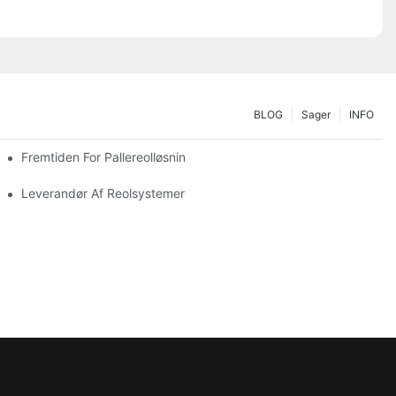
BLOG
Sager
INFO
 Opbevaringsbehov
Fremtiden For Pallereolløsninger: Trends Og Innovationer
Leverandør Af Reolsystemer: Nøglefaktorer For At Vælge Den Rig