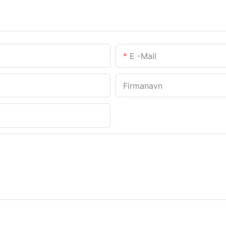
E -mail
Firmanavn