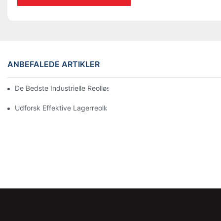
ANBEFALEDE ARTIKLER
De Bedste Industrielle Reolløsninger Til Effektiv Lagerstyring
Udforsk Effektive Lagerreolløsninger Til Alle Brancher