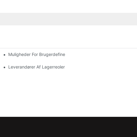
Muligheder For Brugerdefinerede Pallereoler: Skræddersy Dine
Leverandører Af Lagerreoler: Hvad Skal Man Kigge Efter