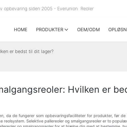
ektiv opbevaring siden 2005 - Everunion
Reoler
HOME
PRODUKTER
OEM/ODM
OPLØSN
ken er bedst til dit lager?
malgangsreoler: Hvilken er beds
, da de fungerer som opbevaringsfaciliteter for produkter, før de n
ige reolsystem. Selektive pallereoler og smalgangsreoler er to popu
 pallereoler og smalgangsreoler for at hjælpe dig med at bestemme, hv