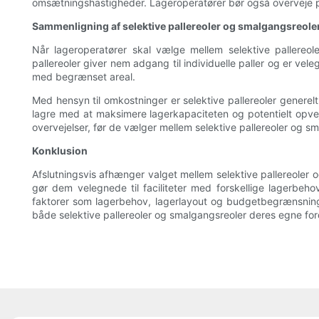
omsætningshastigheder. Lageroperatører bør også overveje p
Sammenligning af selektive pallereoler og smalgangsreole
Når lageroperatører skal vælge mellem selektive pallereol
pallereoler giver nem adgang til individuelle paller og er vel
med begrænset areal.
Med hensyn til omkostninger er selektive pallereoler genere
lagre med at maksimere lagerkapaciteten og potentielt opve
overvejelser, før de vælger mellem selektive pallereoler og s
Konklusion
Afslutningsvis afhænger valget mellem selektive pallereoler og
gør dem velegnede til faciliteter med forskellige lagerbe
faktorer som lagerbehov, lagerlayout og budgetbegrænsninge
både selektive pallereoler og smalgangsreoler deres egne ford