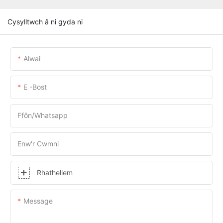
Cysylltwch â ni gyda ni
Alwai
E -bost
Ffôn/whatsapp
Enw'r Cwmni
Rhathellem
Message