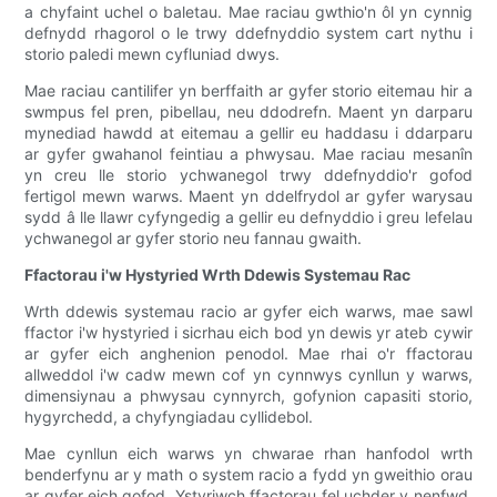
a chyfaint uchel o baletau. Mae raciau gwthio'n ôl yn cynnig
defnydd rhagorol o le trwy ddefnyddio system cart nythu i
storio paledi mewn cyfluniad dwys.
Mae raciau cantilifer yn berffaith ar gyfer storio eitemau hir a
swmpus fel pren, pibellau, neu ddodrefn. Maent yn darparu
mynediad hawdd at eitemau a gellir eu haddasu i ddarparu
ar gyfer gwahanol feintiau a phwysau. Mae raciau mesanîn
yn creu lle storio ychwanegol trwy ddefnyddio'r gofod
fertigol mewn warws. Maent yn ddelfrydol ar gyfer warysau
sydd â lle llawr cyfyngedig a gellir eu defnyddio i greu lefelau
ychwanegol ar gyfer storio neu fannau gwaith.
Ffactorau i'w Hystyried Wrth Ddewis Systemau Rac
Wrth ddewis systemau racio ar gyfer eich warws, mae sawl
ffactor i'w hystyried i sicrhau eich bod yn dewis yr ateb cywir
ar gyfer eich anghenion penodol. Mae rhai o'r ffactorau
allweddol i'w cadw mewn cof yn cynnwys cynllun y warws,
dimensiynau a phwysau cynnyrch, gofynion capasiti storio,
hygyrchedd, a chyfyngiadau cyllidebol.
Mae cynllun eich warws yn chwarae rhan hanfodol wrth
benderfynu ar y math o system racio a fydd yn gweithio orau
ar gyfer eich gofod. Ystyriwch ffactorau fel uchder y nenfwd,