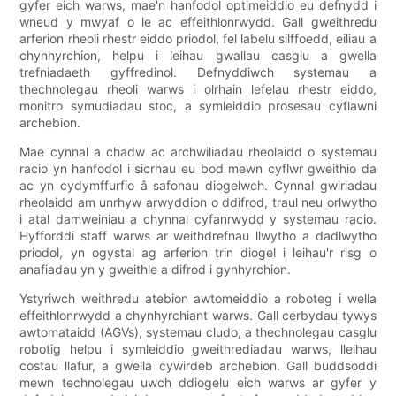
gyfer eich warws, mae'n hanfodol optimeiddio eu defnydd i
wneud y mwyaf o le ac effeithlonrwydd. Gall gweithredu
arferion rheoli rhestr eiddo priodol, fel labelu silffoedd, eiliau a
chynhyrchion, helpu i leihau gwallau casglu a gwella
trefniadaeth gyffredinol. Defnyddiwch systemau a
thechnolegau rheoli warws i olrhain lefelau rhestr eiddo,
monitro symudiadau stoc, a symleiddio prosesau cyflawni
archebion.
Mae cynnal a chadw ac archwiliadau rheolaidd o systemau
racio yn hanfodol i sicrhau eu bod mewn cyflwr gweithio da
ac yn cydymffurfio â safonau diogelwch. Cynnal gwiriadau
rheolaidd am unrhyw arwyddion o ddifrod, traul neu orlwytho
i atal damweiniau a chynnal cyfanrwydd y systemau racio.
Hyfforddi staff warws ar weithdrefnau llwytho a dadlwytho
priodol, yn ogystal ag arferion trin diogel i leihau'r risg o
anafiadau yn y gweithle a difrod i gynhyrchion.
Ystyriwch weithredu atebion awtomeiddio a roboteg i wella
effeithlonrwydd a chynhyrchiant warws. Gall cerbydau tywys
awtomataidd (AGVs), systemau cludo, a thechnolegau casglu
robotig helpu i symleiddio gweithrediadau warws, lleihau
costau llafur, a gwella cywirdeb archebion. Gall buddsoddi
mewn technolegau uwch ddiogelu eich warws ar gyfer y