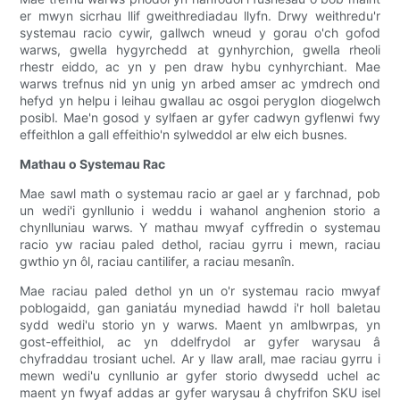
er mwyn sicrhau llif gweithrediadau llyfn. Drwy weithredu'r
systemau racio cywir, gallwch wneud y gorau o'ch gofod
warws, gwella hygyrchedd at gynhyrchion, gwella rheoli
rhestr eiddo, ac yn y pen draw hybu cynhyrchiant. Mae
warws trefnus nid yn unig yn arbed amser ac ymdrech ond
hefyd yn helpu i leihau gwallau ac osgoi peryglon diogelwch
posibl. Mae'n gosod y sylfaen ar gyfer cadwyn gyflenwi fwy
effeithlon a gall effeithio'n sylweddol ar elw eich busnes.
Mathau o Systemau Rac
Mae sawl math o systemau racio ar gael ar y farchnad, pob
un wedi'i gynllunio i weddu i wahanol anghenion storio a
chynlluniau warws. Y mathau mwyaf cyffredin o systemau
racio yw raciau paled dethol, raciau gyrru i mewn, raciau
gwthio yn ôl, raciau cantilifer, a raciau mesanîn.
Mae raciau paled dethol yn un o'r systemau racio mwyaf
poblogaidd, gan ganiatáu mynediad hawdd i'r holl baletau
sydd wedi'u storio yn y warws. Maent yn amlbwrpas, yn
gost-effeithiol, ac yn ddelfrydol ar gyfer warysau â
chyfraddau trosiant uchel. Ar y llaw arall, mae raciau gyrru i
mewn wedi'u cynllunio ar gyfer storio dwysedd uchel ac
maent yn fwyaf addas ar gyfer warysau â chyfrifon SKU isel