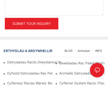
SUBMIT YOUR INQUIRY
ERTHYGLAU A ARGYMHELLIR
BLOG
Achosion
INFO
Datrysiadau Raclio Diwydiannol Gorau Ar Gyfer Rheoli Warws Eff
Dewisiadau Rac Paled Wedi'u H
Dyfodol Datrysiadau Rac Pallet: Tueddiadau Ac Arloesiadau
Archwilio Datrysiadau Racio Sto
Cyflenwyr Raciau Warws: Beth I Chwilio Amdano
Cyflenwr System Racio: Ffacto