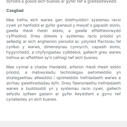
dyfodol a gosod eich busnes ar gyfer twf a graddadwyedd.
Casgliad
Mae trefnu eich warws gan ddefnyddio'r systemau racio
cywir yn hanfodol ar gyfer gwneud y mwyaf o gapasiti storio,
gwella rheoli rhestr eiddo, a gwella effeithlonrwydd
cyffredinol. Drwy ddewis y systemau racio priodol yn
seiliedig ar eich anghenion penodol ac ystyried ffactorau fel
cynllun y warws, dimensiynau cynnyrch, capasiti storio,
hygyrchedd, a chyfyngiadau cyllidebol, gallwch greu warws
trefnus ac effeithlon sy'n cefnogi twf eich busnes.
Mae cynnal a chadw rheolaidd, arferion rheoli rhestr eiddo
priodol, a mabwysiadu technolegau awtomeiddio yn
strategaethau allweddol i optimeiddio trefniadaeth warws a
sicrhau gweithrediadau llyfn. Drwy flaenoriaethu trefniadaeth
warws a buddsoddi yn y systemau racio cywir, gallwch
sefydlu sylfaen gadarn ar gyfer llwyddiant a gyrru twf
cynaliadwy yn eich busnes.