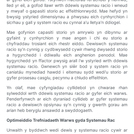
lled yr eil, a gofod llawr wrth ddewis systemau racio i wneud
y mwyaf o gapasiti storio ac effeithlonrwydd. Mae hefyd yn
bwysig ystyried dimensiynau a phwysau eich cynhyrchion i
sicrhau y gall y system racio eu cynnal a'u lletya'n ddiogel.
Mae gofynion capasiti storio yn amrywio yn dibynnu ar
gyfaint y cynhyrchion y mae angen i chi eu storio a
chyfraddau trosiant eich rhestr eiddo. Dewiswch systemau
racio sy'n cynnig y cydbwysedd cywir rhwng dwysedd storio
a hygyrchedd i ddiwallu eich anghenion penodol. Mae
hygyrchedd yn ffactor pwysig arall i'w ystyried wrth ddewis
systemau racio. Gwnewch yn siŵr bod y system racio yn
caniatáu mynediad hawdd i eitemau sydd wedi'u storio ar
gyfer prosesau casglu, pecynnu a chludo effeithlon.
Yn olaf, mae cyfyngiadau cyllidebol yn chwarae rhan
sylweddol wrth ddewis systemau racio ar gyfer eich warws.
Penderfynwch ar eich dyraniad cyllideb ar gyfer systemau
racio a dewiswch opsiynau sy'n cynnig y gwerth gorau am
arian heb beryglu ansawdd a swyddogaeth.
Optimeiddio Trefniadaeth Warws gyda Systemau Rac
Unwaith y byddwch wedi dewis y systemau racio cywir ar