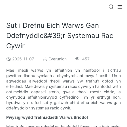
Sut i Drefnu Eich Warws Gan
Ddefnyddio&#39;r Systemau Rac
Cywir
2025-11-07
Everunion
457
Mae rheoli warws yn effeithlon yn hanfodol i sicrhau
gweithrediadau symlach a chynhyrchiant mwyaf posibl. Un o
agweddau allweddol rheoli warws yw trefnu'r gofod yn
effeithiol. Mae dewis y systemau racio cywir yn hanfodol wrth
optimeiddio capasiti storio, gwella rheoli rhestr eiddo, a
chynyddu effeithlonrwydd cyffredinol. Yn yr erthygl hon,
byddwn yn trafod sut y gallwch chi drefnu eich warws gan
ddefnyddio'r systemau racio cywir.
Pwysigrwydd Trefniadaeth Warws Briodol
Mae trefnu warws priodol yn hanfodol i fusnesau o bob maint