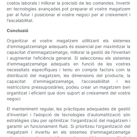
costos laborals i millorar la precisió de les comandes. Invertir
en tecnologies avançades pot preparar el vostre magatzem
per al futur i posicionar el vostre negoci per al creixement i
l'escalabilitat.
Conclusió
Organitzar el vostre magatzem utilitzant els sistemes
d'emmagatzematge adequats és essencial per maximitzar la
capacitat d'emmagatzematge, millorar la gestió de l'inventari
i augmentar l'eficiència general. Si seleccioneu els sistemes
d'emmagatzematge adequats en funció de les vostres
necessitats específiques i teniu en compte factors com la
distribució del magatzem, les dimensions del producte, la
capacitat d'emmagatzematge, l'accessibilitat i les
restriccions pressupostàries, podeu crear un magatzem ben
organitzat i eficient que doni suport al creixement del vostre
negoci.
El manteniment regular, les pràctiques adequades de gestió
d'inventari i l'adopció de tecnologies d'automatització són
estratègies clau per optimitzar l'organització del magatzem i
garantir un funcionament fluid. Si prioritzeu l'organització del
magatzem i invertiu en els sistemes d'emmagatzematge