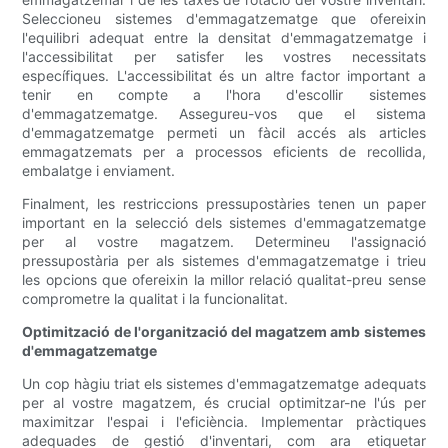
Seleccioneu sistemes d'emmagatzematge que ofereixin
l'equilibri adequat entre la densitat d'emmagatzematge i
l'accessibilitat per satisfer les vostres necessitats
específiques. L'accessibilitat és un altre factor important a
tenir en compte a l'hora d'escollir sistemes
d'emmagatzematge. Assegureu-vos que el sistema
d'emmagatzematge permeti un fàcil accés als articles
emmagatzemats per a processos eficients de recollida,
embalatge i enviament.
Finalment, les restriccions pressupostàries tenen un paper
important en la selecció dels sistemes d'emmagatzematge
per al vostre magatzem. Determineu l'assignació
pressupostària per als sistemes d'emmagatzematge i trieu
les opcions que ofereixin la millor relació qualitat-preu sense
comprometre la qualitat i la funcionalitat.
Optimització de l'organització del magatzem amb sistemes
d'emmagatzematge
Un cop hàgiu triat els sistemes d'emmagatzematge adequats
per al vostre magatzem, és crucial optimitzar-ne l'ús per
maximitzar l'espai i l'eficiència. Implementar pràctiques
adequades de gestió d'inventari, com ara etiquetar