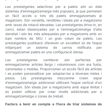
Les prestatgeries selectives per a palets són un dels
sistemes d'emmagatzematge més populars, ja que permeten
un fàcil accés a tots els palets emmagatzemats al
magatzem. Són versàtils, rendibles i ideals per a magatzems
amb taxes de rotació elevades. Les prestatgeries drive-in, en
canvi, estan dissenyades per a l'emmagatzematge d'alta
densitat i són les més adequades per a magatzems amb un
baix nombre de SKU i un gran volum de palets. Les
prestatgeries pushback ofereixen un excel·lent ús de l'espai
mitjançant un sistema de carros nidificats per
emmagatzemar palets en una configuració densa.
Les prestatgeries cantilever són perfectes per
emmagatzemar articles llargs i voluminosos com ara fusta,
canonades o mobles. Proporcionen un accés fàcil als articles
i es poden personalitzar per adaptar-los a diverses mides i
pesos. Les prestatgeries mezzanine creen espai
d'emmagatzematge addicional utilitzant l'espai vertical d'un
magatzem. Són ideals per a magatzems amb espai limitat i
es poden utilitzar per crear nivells addicionals per a
emmagatzematge o zones de treball.
Factors a tenir en compte a l'hora de triar sistemes de