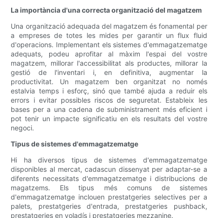
La importància d'una correcta organització del magatzem
Una organització adequada del magatzem és fonamental per
a empreses de totes les mides per garantir un flux fluid
d'operacions. Implementant els sistemes d'emmagatzematge
adequats, podeu aprofitar al màxim l'espai del vostre
magatzem, millorar l'accessibilitat als productes, millorar la
gestió de l'inventari i, en definitiva, augmentar la
productivitat. Un magatzem ben organitzat no només
estalvia temps i esforç, sinó que també ajuda a reduir els
errors i evitar possibles riscos de seguretat. Estableix les
bases per a una cadena de subministrament més eficient i
pot tenir un impacte significatiu en els resultats del vostre
negoci.
Tipus de sistemes d'emmagatzematge
Hi ha diversos tipus de sistemes d'emmagatzematge
disponibles al mercat, cadascun dissenyat per adaptar-se a
diferents necessitats d'emmagatzematge i distribucions de
magatzems. Els tipus més comuns de sistemes
d'emmagatzematge inclouen prestatgeries selectives per a
palets, prestatgeries d'entrada, prestatgeries pushback,
prestatgeries en voladís i prestatgeries mezzanine.