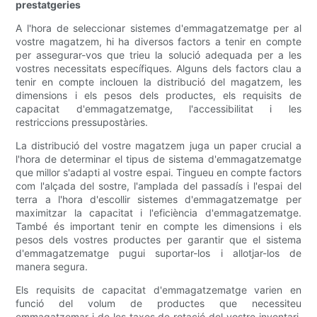
prestatgeries
A l'hora de seleccionar sistemes d'emmagatzematge per al
vostre magatzem, hi ha diversos factors a tenir en compte
per assegurar-vos que trieu la solució adequada per a les
vostres necessitats específiques. Alguns dels factors clau a
tenir en compte inclouen la distribució del magatzem, les
dimensions i els pesos dels productes, els requisits de
capacitat d'emmagatzematge, l'accessibilitat i les
restriccions pressupostàries.
La distribució del vostre magatzem juga un paper crucial a
l'hora de determinar el tipus de sistema d'emmagatzematge
que millor s'adapti al vostre espai. Tingueu en compte factors
com l'alçada del sostre, l'amplada del passadís i l'espai del
terra a l'hora d'escollir sistemes d'emmagatzematge per
maximitzar la capacitat i l'eficiència d'emmagatzematge.
També és important tenir en compte les dimensions i els
pesos dels vostres productes per garantir que el sistema
d'emmagatzematge pugui suportar-los i allotjar-los de
manera segura.
Els requisits de capacitat d'emmagatzematge varien en
funció del volum de productes que necessiteu
emmagatzemar i de les taxes de rotació del vostre inventari.