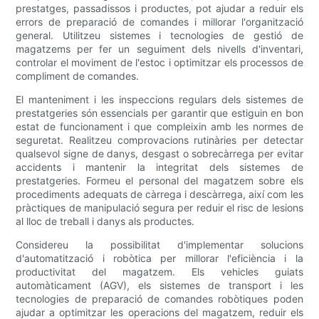
prestatges, passadissos i productes, pot ajudar a reduir els
errors de preparació de comandes i millorar l'organització
general. Utilitzeu sistemes i tecnologies de gestió de
magatzems per fer un seguiment dels nivells d'inventari,
controlar el moviment de l'estoc i optimitzar els processos de
compliment de comandes.
El manteniment i les inspeccions regulars dels sistemes de
prestatgeries són essencials per garantir que estiguin en bon
estat de funcionament i que compleixin amb les normes de
seguretat. Realitzeu comprovacions rutinàries per detectar
qualsevol signe de danys, desgast o sobrecàrrega per evitar
accidents i mantenir la integritat dels sistemes de
prestatgeries. Formeu el personal del magatzem sobre els
procediments adequats de càrrega i descàrrega, així com les
pràctiques de manipulació segura per reduir el risc de lesions
al lloc de treball i danys als productes.
Considereu la possibilitat d'implementar solucions
d'automatització i robòtica per millorar l'eficiència i la
productivitat del magatzem. Els vehicles guiats
automàticament (AGV), els sistemes de transport i les
tecnologies de preparació de comandes robòtiques poden
ajudar a optimitzar les operacions del magatzem, reduir els