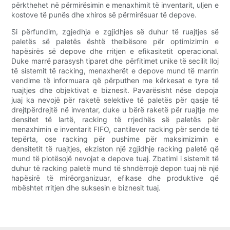
përkthehet në përmirësimin e menaxhimit të inventarit, uljen e
kostove të punës dhe xhiros së përmirësuar të depove.
Si përfundim, zgjedhja e zgjidhjes së duhur të ruajtjes së
paletës së paletës është thelbësore për optimizimin e
hapësirës së depove dhe rritjen e efikasitetit operacional.
Duke marrë parasysh tiparet dhe përfitimet unike të secilit lloj
të sistemit të racking, menaxherët e depove mund të marrin
vendime të informuara që përputhen me kërkesat e tyre të
ruajtjes dhe objektivat e biznesit. Pavarësisht nëse depoja
juaj ka nevojë për raketë selektive të paletës për qasje të
drejtpërdrejtë në inventar, duke u bërë raketë për ruajtje me
densitet të lartë, racking të rrjedhës së paletës për
menaxhimin e inventarit FIFO, cantilever racking për sende të
tepërta, ose racking për pushime për maksimizimin e
densitetit të ruajtjes, ekziston një zgjidhje racking paletë që
mund të plotësojë nevojat e depove tuaj. Zbatimi i sistemit të
duhur të racking paletë mund të shndërrojë depon tuaj në një
hapësirë të mirëorganizuar, efikase dhe produktive që
mbështet rritjen dhe suksesin e biznesit tuaj.