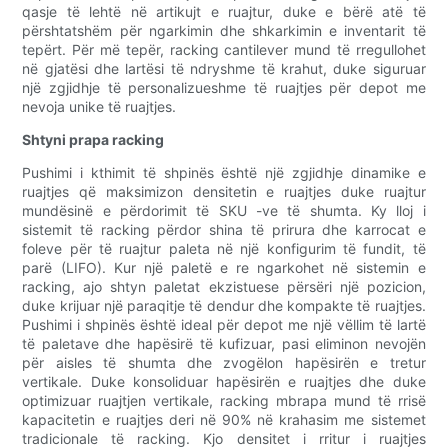
qasje të lehtë në artikujt e ruajtur, duke e bërë atë të
përshtatshëm për ngarkimin dhe shkarkimin e inventarit të
tepërt. Për më tepër, racking cantilever mund të rregullohet
në gjatësi dhe lartësi të ndryshme të krahut, duke siguruar
një zgjidhje të personalizueshme të ruajtjes për depot me
nevoja unike të ruajtjes.
Shtyni prapa racking
Pushimi i kthimit të shpinës është një zgjidhje dinamike e
ruajtjes që maksimizon densitetin e ruajtjes duke ruajtur
mundësinë e përdorimit të SKU -ve të shumta. Ky lloj i
sistemit të racking përdor shina të prirura dhe karrocat e
foleve për të ruajtur paleta në një konfigurim të fundit, të
parë (LIFO). Kur një paletë e re ngarkohet në sistemin e
racking, ajo shtyn paletat ekzistuese përsëri një pozicion,
duke krijuar një paraqitje të dendur dhe kompakte të ruajtjes.
Pushimi i shpinës është ideal për depot me një vëllim të lartë
të paletave dhe hapësirë të kufizuar, pasi eliminon nevojën
për aisles të shumta dhe zvogëlon hapësirën e tretur
vertikale. Duke konsoliduar hapësirën e ruajtjes dhe duke
optimizuar ruajtjen vertikale, racking mbrapa mund të rrisë
kapacitetin e ruajtjes deri në 90% në krahasim me sistemet
tradicionale të racking. Kjo densitet i rritur i ruajtjes