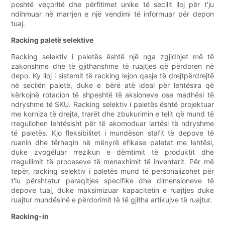
poshtë veçoritë dhe përfitimet unike të secilit lloj për t'ju
ndihmuar në marrjen e një vendimi të informuar për depon
tuaj.
Racking paletë selektive
Racking selektiv i paletës është një nga zgjidhjet më të
zakonshme dhe të gjithanshme të ruajtjes që përdoren në
depo. Ky lloj i sistemit të racking lejon qasje të drejtpërdrejtë
në secilën paletë, duke e bërë atë ideal për lehtësira që
kërkojnë rotacion të shpeshtë të aksioneve ose madhësi të
ndryshme të SKU. Racking selektiv i paletës është projektuar
me korniza të drejta, trarët dhe zbukurimin e telit që mund të
rregullohen lehtësisht për të akomoduar lartësi të ndryshme
të paletës. Kjo fleksibilitet i mundëson stafit të depove të
ruanin dhe tërheqin në mënyrë efikase paletat me lehtësi,
duke zvogëluar rrezikun e dëmtimit të produktit dhe
rregullimit të proceseve të menaxhimit të inventarit. Për më
tepër, racking selektiv i paletës mund të personalizohet për
t'iu përshtatur paraqitjes specifike dhe dimensioneve të
depove tuaj, duke maksimizuar kapacitetin e ruajtjes duke
ruajtur mundësinë e përdorimit të të gjitha artikujve të ruajtur.
Racking-in