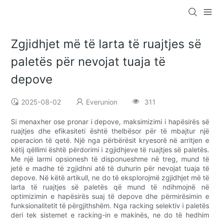
Zgjidhjet më të larta të ruajtjes së
paletës për nevojat tuaja të
depove
2025-08-02
Everunion
311
Si menaxher ose pronar i depove, maksimizimi i hapësirës së
ruajtjes dhe efikasiteti është thelbësor për të mbajtur një
operacion të qetë. Një nga përbërësit kryesorë në arritjen e
këtij qëllimi është përdorimi i zgjidhjeve të ruajtjes së paletës.
Me një larmi opsionesh të disponueshme në treg, mund të
jetë e madhe të zgjidhni atë të duhurin për nevojat tuaja të
depove. Në këtë artikull, ne do të eksplorojmë zgjidhjet më të
larta të ruajtjes së paletës që mund të ndihmojnë në
optimizimin e hapësirës suaj të depove dhe përmirësimin e
funksionalitetit të përgjithshëm. Nga racking selektiv i paletës
deri tek sistemet e racking-in e makinës, ne do të hedhim