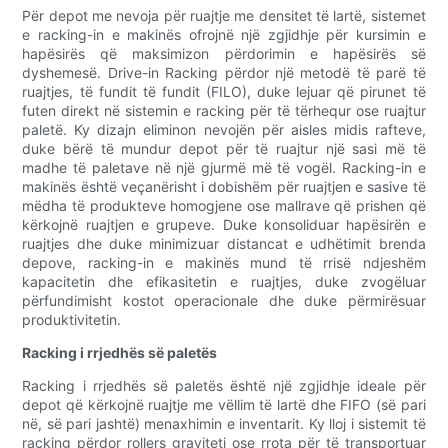
Për depot me nevoja për ruajtje me densitet të lartë, sistemet
e racking-in e makinës ofrojnë një zgjidhje për kursimin e
hapësirës që maksimizon përdorimin e hapësirës së
dyshemesë. Drive-in Racking përdor një metodë të parë të
ruajtjes, të fundit të fundit (FILO), duke lejuar që pirunet të
futen direkt në sistemin e racking për të tërhequr ose ruajtur
paletë. Ky dizajn eliminon nevojën për aisles midis rafteve,
duke bërë të mundur depot për të ruajtur një sasi më të
madhe të paletave në një gjurmë më të vogël. Racking-in e
makinës është veçanërisht i dobishëm për ruajtjen e sasive të
mëdha të produkteve homogjene ose mallrave që prishen që
kërkojnë ruajtjen e grupeve. Duke konsoliduar hapësirën e
ruajtjes dhe duke minimizuar distancat e udhëtimit brenda
depove, racking-in e makinës mund të rrisë ndjeshëm
kapacitetin dhe efikasitetin e ruajtjes, duke zvogëluar
përfundimisht kostot operacionale dhe duke përmirësuar
produktivitetin.
Racking i rrjedhës së paletës
Racking i rrjedhës së paletës është një zgjidhje ideale për
depot që kërkojnë ruajtje me vëllim të lartë dhe FIFO (së pari
në, së pari jashtë) menaxhimin e inventarit. Ky lloj i sistemit të
racking përdor rollers graviteti ose rrota për të transportuar