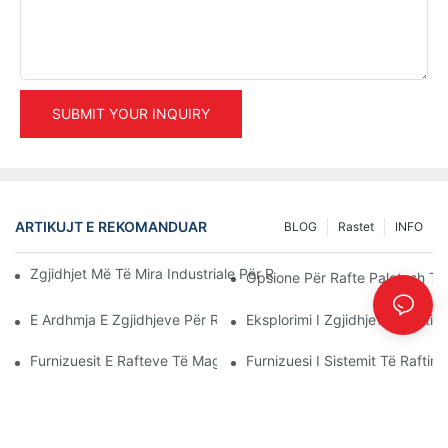
SUBMIT YOUR INQUIRY
ARTIKUJT E REKOMANDUAR
BLOG
Rastet
INFO
Zgjidhjet Më Të Mira Industriale Për Rafte Për Menaxhim Efikas
Opsione Për Rafte Paletash Të 
E Ardhmja E Zgjidhjeve Për Raftet E Paletave: Trendet Dhe Inov
Eksplorimi I Zgjidhjeve Efekti
Furnizuesit E Rafteve Të Magazinave: Çfarë Duhet Të Kërkoni
Furnizuesi I Sistemit Të Raftim