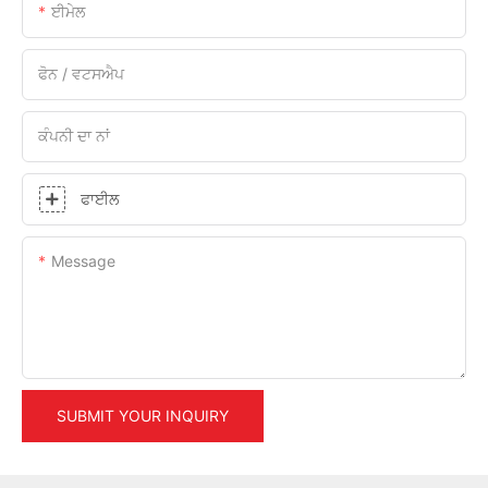
ਈਮੇਲ
ਫੋਨ / ਵਟਸਐਪ
ਕੰਪਨੀ ਦਾ ਨਾਂ
ਫਾਈਲ
Message
SUBMIT YOUR INQUIRY