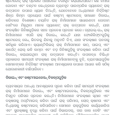
ଷ୍ଟୋରେଜ୍ ରାକ୍ ପ୍ରକାର ଆଧାରରେ ବର୍ଗୀକୃତ କରାଯାଇପାରେ। କିଛି ନିର୍ମାତା
ଗୋଦାମ ଏବଂ ବଣ୍ଟନ କେନ୍ଦ୍ରରେ ବ୍ୟବହୃତ ପାରମ୍ପରିକ ପ୍ୟାଲେଟ୍ ରାକ୍
ଉତ୍ପାଦନ ଉପରେ ଧ୍ୟାନ ଦିଅନ୍ତି, ଯେତେବେଳେ ଅନ୍ୟମାନେ ନିର୍ଦ୍ଦିଷ୍ଟ
ଶିଳ୍ପ କିମ୍ବା ପ୍ରୟୋଗ ପାଇଁ କଷ୍ଟମ୍ ଷ୍ଟୋରେଜ୍ ସମାଧାନ ଡିଜାଇନ୍
କରିବାରେ ବିଶେଷଜ୍ଞ। ଚୟନିତ ରାକ୍ ନିର୍ମାତାମାନେ ସାଧାରଣତଃ ଗୋଦାମ
ସେଟିଂରେ ମିଳୁଥିବା ମାନକ ପ୍ୟାଲେଟ୍ ରାକ୍ ଉତ୍ପାଦନ କରନ୍ତି, ଯାହା
ସଂରକ୍ଷିତ ଜିନିଷଗୁଡ଼ିକର ସହଜ ପ୍ରବେଶ ପ୍ରଦାନ କରେ। ଡ୍ରାଇଭ୍-ଇନ୍ ରାକ୍
ନିର୍ମାତାମାନେ ଏପରି ରାକ୍ ଡିଜାଇନ୍ କରନ୍ତି ଯାହା ଫୋର୍କଲିଫ୍ଟଗୁଡ଼ିକୁ
ଷ୍ଟୋରେଜ୍ ଲେନ୍ ଭିତରକୁ ଯିବାକୁ ଅନୁମତି ଦିଏ, ଯାହା ସଂରକ୍ଷଣ ଘନତାକୁ
ସର୍ବାଧିକ କରିଥାଏ। କ୍ୟାଣ୍ଟିଲିଭର୍ ରାକ୍ ନିର୍ମାତାମାନେ କାଠ, ପାଇପ୍ ଏବଂ
କାର୍ପେଟ୍ ରୋଲ୍ ଭଳି ଲମ୍ବା ଏବଂ ବଡ଼ ଜିନିଷଗୁଡ଼ିକୁ ସଂରକ୍ଷଣ କରିବା ପାଇଁ
ଡିଜାଇନ୍ କରାଯାଇଥିବା ରାକ୍ ଉତ୍ପାଦନ କରନ୍ତି। ଉପଲବ୍ଧ ବିଭିନ୍ନ
ପ୍ରକାରର ସାମଗ୍ରୀ ସଂରକ୍ଷଣ ରାକ୍ ନିର୍ମାତାମାନଙ୍କୁ ବୁଝି, ବ୍ୟବସାୟଗୁଡ଼ିକ
ସେମାନଙ୍କର ନିର୍ଦ୍ଦିଷ୍ଟ ସଂରକ୍ଷଣ ଆବଶ୍ୟକତା ଉପରେ ଆଧାର କରି ସଠିକ୍
ଯୋଗାଣକାରୀ ବାଛିପାରିବେ।
ଡିଜାଇନ୍ ଏବଂ କଷ୍ଟମାଇଜେସନ୍ ବିକଳ୍ପଗୁଡ଼ିକ
ବ୍ୟବସାୟର ଅନନ୍ୟ ଆବଶ୍ୟକତା ପୂରଣ କରିବା ପାଇଁ ସାମଗ୍ରୀ ସଂରକ୍ଷଣ
ରାକ୍ ନିର୍ମାତାମାନେ ଡିଜାଇନ୍ ଏବଂ କଷ୍ଟମାଇଜେସନ୍ ବିକଳ୍ପଗୁଡ଼ିକର ଏକ
ବିସ୍ତୃତ ପରିସର ପ୍ରଦାନ କରନ୍ତି। ନିର୍ମାତାମାନେ ସଂରକ୍ଷଣ ସ୍ଥାନ ଏବଂ
ଦକ୍ଷତାକୁ ଅପ୍ଟିମାଇଜ୍ କରିବା ପାଇଁ ରାକ୍ ପରିମାପ, ଲୋଡ୍ କ୍ଷମତା ଏବଂ
ବିନ୍ୟାସକୁ କଷ୍ଟମାଇଜ୍ କରିପାରିବେ। ସେମାନେ ରାକ୍‌ଗୁଡ଼ିକର କାର୍ଯ୍ୟକାରିତା
ଏବଂ ସୁରକ୍ଷାକୁ ବୃଦ୍ଧି କରିବା ପାଇଁ ଡିଭାଇଡର୍, ତାର ଜାଲ ଡେକିଂ ଏବଂ