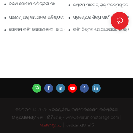
ଦକ୍ଷ ଗୋଦାମ ପରିଚାଳନା ପାଇଁ ଶ୍ରେଷ୍ଠ ଶିଳ୍ପ ରାକିଂ ସମାଧାନ
କଷ୍ଟମ୍ ପାଲେଟ୍ ରାକ୍ ବିକଳ୍ପଗୁଡ଼ି
ପାଲେଟ୍ ରାକ୍ ସମାଧାନର ଭବିଷ୍ୟତ: ଧାରା ଏବଂ ନବସୃଜନ
ପ୍ରତ୍ୟେକ ଶିଳ୍ପ ପାଇଁ ପ୍ରଭାବଶାଳୀ 
ଗୋଦାମ ରାକିଂ ଯୋଗାଣକାରୀ: କ’ଣ ଖୋଜିବେ
ରାକିଂ ସିଷ୍ଟମ ଯୋଗାଣକାରୀ: ସଠିକ୍ ସା
କପିରାଇଟ୍ © 2025 ଏଭରୟୁନିଅନ୍ ଇଣ୍ଟେଲିଜେଣ୍ଟ ଲଜିଷ୍ଟିକ୍ସ
ଇକ୍ୟୁପମେଣ୍ଟ କୋ., ଲିମିଟେଡ୍ - www.everunionstorage.com |
ସାଇଟମ୍ୟାପ୍
|
ଗୋପନୀୟତା ନୀତି