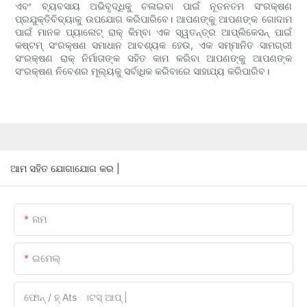
ଏବଂ ବ୍ୟବସାୟ ଅଭିବୃଦ୍ଧିକୁ ଚଳାଇବା ପାଇଁ ନୂତନତମ ସଂରକ୍ଷଣ
ପ୍ରଯୁକ୍ତିବିଦ୍ୟାକୁ ଉପଯୋଗ କରିପାରିବେ। ଆପଣଙ୍କୁ ଆପଣଙ୍କ ଗୋଦାମ
ପାଇଁ ମାନକ ପ୍ୟାଲେଟ୍ ରାକ୍ କିମ୍ବା ଏକ ସ୍ୱତନ୍ତ୍ର ଆପ୍ଲିକେସନ୍ ପାଇଁ
କଷ୍ଟମ୍ ସଂରକ୍ଷଣ ସମାଧାନ ଆବଶ୍ୟକ ହେଉ, ଏକ ସମ୍ମାନିତ ସାମଗ୍ରୀ
ସଂରକ୍ଷଣ ରାକ୍ ନିର୍ମାତାଙ୍କ ସହିତ କାମ କରିବା ଆପଣଙ୍କୁ ଆପଣଙ୍କ
ସଂରକ୍ଷଣ ନିବେଶର ମୂଲ୍ୟକୁ ସର୍ବାଧିକ କରିବାରେ ସାହାଯ୍ୟ କରିପାରିବ।
ଆମ ସହିତ ଯୋଗାଯୋଗ କର |
ନାମ
ଇମେଲ୍
ଫୋନ୍ / ହ୍ Ats ାଟସ୍ ଆପ୍ |