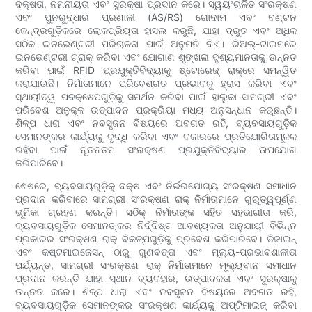
ଦକ୍ଷତା, ନମନୀୟତା ଏବଂ ସୁରକ୍ଷା ପ୍ରଦାନ କରେ। ସ୍ୱୟଂଚାଳିତ ସଂରକ୍ଷଣ
ଏବଂ ପୁନରୁଦ୍ଧାର ପ୍ରଣାଳୀ (AS/RS) ଗୋଦାମ ଏବଂ ବଣ୍ଟନ
କେନ୍ଦ୍ରଗୁଡ଼ିକରେ ଲୋକପ୍ରିୟତା ହାସଲ କରୁଛି, ଯାହା ଦ୍ରୁତ ଏବଂ ଅଧିକ
ସଠିକ ଇନଭେଣ୍ଟରୀ ପରିଚାଳନା ପାଇଁ ଅନୁମତି ଦିଏ। ରିଅଲ୍-ଟାଇମରେ
ଇନଭେଣ୍ଟରୀ ଟ୍ରାକ୍ କରିବା ଏବଂ ଯୋଗାଣ ଶୃଙ୍ଖଳା ଦୃଶ୍ୟମାନତାକୁ ଉନ୍ନତ
କରିବା ପାଇଁ RFID ପ୍ରଯୁକ୍ତିବିଦ୍ୟାକୁ ଷ୍ଟୋରେଜ୍ ରାକ୍ରେ ସମନ୍ୱିତ
କରାଯାଉଛି। ନିର୍ମାତାମାନେ ପରିବେଶଗତ ପ୍ରଭାବକୁ ହ୍ରାସ କରିବା ଏବଂ
ସ୍ଥାୟୀତ୍ୱ ପଦକ୍ଷେପଗୁଡ଼ିକୁ ସମର୍ଥନ କରିବା ପାଇଁ ହାଲୁକା ସାମଗ୍ରୀ ଏବଂ
ପରିବେଶ ଅନୁକୂଳ ଉତ୍ପାଦନ ପ୍ରକ୍ରିୟା ମଧ୍ୟ ଅନୁସନ୍ଧାନ କରୁଛନ୍ତି।
ଶିଳ୍ପ ଧାରା ଏବଂ ନବସୃଜନ ବିଷୟରେ ଅବଗତ ରହି, ବ୍ୟବସାୟଗୁଡ଼ିକ
ସେମାନଙ୍କର କାର୍ଯ୍ୟକୁ ବୃଦ୍ଧି କରିବା ଏବଂ ବଜାରରେ ପ୍ରତିଯୋଗିତାମୂଳକ
ରହିବା ପାଇଁ ନୂତନତମ ସଂରକ୍ଷଣ ପ୍ରଯୁକ୍ତିବିଦ୍ୟାର ଉପଯୋଗ
କରିପାରିବେ।
ଶେଷରେ, ବ୍ୟବସାୟଗୁଡ଼ିକୁ ଦକ୍ଷ ଏବଂ ନିର୍ଭରଯୋଗ୍ୟ ସଂରକ୍ଷଣ ସମାଧାନ
ପ୍ରଦାନ କରିବାରେ ସାମଗ୍ରୀ ସଂରକ୍ଷଣ ରାକ୍ ନିର୍ମାତାମାନେ ଗୁରୁତ୍ୱପୂର୍ଣ୍ଣ
ଭୂମିକା ଗ୍ରହଣ କରନ୍ତି। ସଠିକ୍ ନିର୍ମାତାଙ୍କ ସହିତ ସହଭାଗୀତା କରି,
ବ୍ୟବସାୟଗୁଡ଼ିକ ସେମାନଙ୍କର ନିର୍ଦ୍ଦିଷ୍ଟ ଆବଶ୍ୟକତା ଅନୁଯାୟୀ ବିଭିନ୍ନ
ପ୍ରକାରର ସଂରକ୍ଷଣ ରାକ୍ ବିକଳ୍ପଗୁଡ଼ିକୁ ପ୍ରବେଶ କରିପାରିବେ। ଡିଜାଇନ୍
ଏବଂ କଷ୍ଟମାଇଜେସନ୍ ଠାରୁ ଗୁଣବତ୍ତା ଏବଂ ମୂଲ୍ୟ-ପ୍ରଭାବଶାଳୀତା
ପର୍ଯ୍ୟନ୍ତ, ସାମଗ୍ରୀ ସଂରକ୍ଷଣ ରାକ୍ ନିର୍ମାତାମାନେ ମୂଲ୍ୟବାନ ସମାଧାନ
ପ୍ରଦାନ କରନ୍ତି ଯାହା ସ୍ଥାନ ବ୍ୟବହାର, ଉତ୍ପାଦକତା ଏବଂ ସୁରକ୍ଷାକୁ
ଉନ୍ନତ କରେ। ଶିଳ୍ପ ଧାରା ଏବଂ ନବସୃଜନ ବିଷୟରେ ଅବଗତ ରହି,
ବ୍ୟବସାୟଗୁଡ଼ିକ ସେମାନଙ୍କର ସଂରକ୍ଷଣ କାର୍ଯ୍ୟକୁ ଅପ୍ଟିମାଇଜ୍ କରିବା