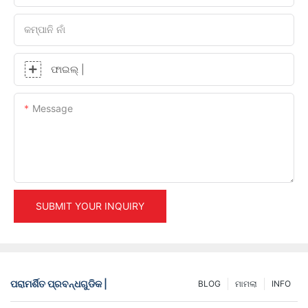
କମ୍ପାନି ନାଁ
ଫାଇଲ୍ |
Message
SUBMIT YOUR INQUIRY
ପରାମର୍ଶିତ ପ୍ରବନ୍ଧଗୁଡିକ |
BLOG
ମାମଲା
INFO