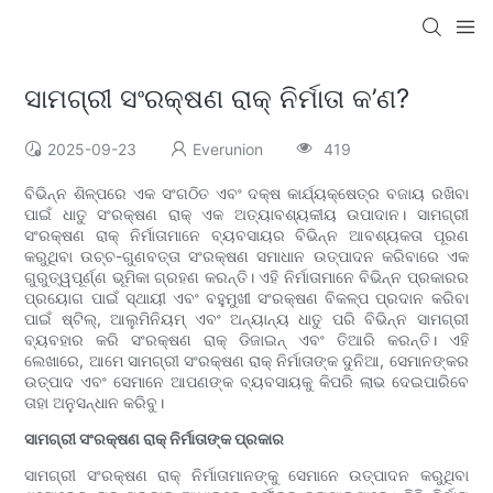
ସାମଗ୍ରୀ ସଂରକ୍ଷଣ ରାକ୍ ନିର୍ମାତା କ’ଣ?
2025-09-23
Everunion
419
ବିଭିନ୍ନ ଶିଳ୍ପରେ ଏକ ସଂଗଠିତ ଏବଂ ଦକ୍ଷ କାର୍ଯ୍ୟକ୍ଷେତ୍ର ବଜାୟ ରଖିବା
ପାଇଁ ଧାତୁ ସଂରକ୍ଷଣ ରାକ୍ ଏକ ଅତ୍ୟାବଶ୍ୟକୀୟ ଉପାଦାନ। ସାମଗ୍ରୀ
ସଂରକ୍ଷଣ ରାକ୍ ନିର୍ମାତାମାନେ ବ୍ୟବସାୟର ବିଭିନ୍ନ ଆବଶ୍ୟକତା ପୂରଣ
କରୁଥିବା ଉଚ୍ଚ-ଗୁଣବତ୍ତା ସଂରକ୍ଷଣ ସମାଧାନ ଉତ୍ପାଦନ କରିବାରେ ଏକ
ଗୁରୁତ୍ୱପୂର୍ଣ୍ଣ ଭୂମିକା ଗ୍ରହଣ କରନ୍ତି। ଏହି ନିର୍ମାତାମାନେ ବିଭିନ୍ନ ପ୍ରକାରର
ପ୍ରୟୋଗ ପାଇଁ ସ୍ଥାୟୀ ଏବଂ ବହୁମୁଖୀ ସଂରକ୍ଷଣ ବିକଳ୍ପ ପ୍ରଦାନ କରିବା
ପାଇଁ ଷ୍ଟିଲ୍, ଆଲୁମିନିୟମ୍ ଏବଂ ଅନ୍ୟାନ୍ୟ ଧାତୁ ପରି ବିଭିନ୍ନ ସାମଗ୍ରୀ
ବ୍ୟବହାର କରି ସଂରକ୍ଷଣ ରାକ୍ ଡିଜାଇନ୍ ଏବଂ ତିଆରି କରନ୍ତି। ଏହି
ଲେଖାରେ, ଆମେ ସାମଗ୍ରୀ ସଂରକ୍ଷଣ ରାକ୍ ନିର୍ମାତାଙ୍କ ଦୁନିଆ, ସେମାନଙ୍କର
ଉତ୍ପାଦ ଏବଂ ସେମାନେ ଆପଣଙ୍କ ବ୍ୟବସାୟକୁ କିପରି ଲାଭ ଦେଇପାରିବେ
ତାହା ଅନୁସନ୍ଧାନ କରିବୁ।
ସାମଗ୍ରୀ ସଂରକ୍ଷଣ ରାକ୍ ନିର୍ମାତାଙ୍କ ପ୍ରକାର
ସାମଗ୍ରୀ ସଂରକ୍ଷଣ ରାକ୍ ନିର୍ମାତାମାନଙ୍କୁ ସେମାନେ ଉତ୍ପାଦନ କରୁଥିବା