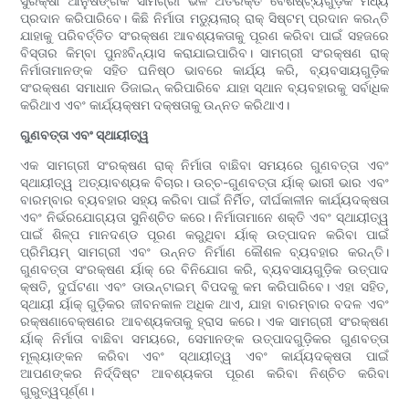
ସୁରକ୍ଷା ଆନୁଷଙ୍ଗିକ ସାମଗ୍ରୀ ଭଳି ଅତିରିକ୍ତ ବୈଶିଷ୍ଟ୍ୟଗୁଡ଼ିକ ମଧ୍ୟ
ପ୍ରଦାନ କରିପାରିବେ। କିଛି ନିର୍ମାତା ମଡ୍ୟୁଲାର୍ ରାକ୍ ସିଷ୍ଟମ୍ ପ୍ରଦାନ କରନ୍ତି
ଯାହାକୁ ପରିବର୍ତ୍ତିତ ସଂରକ୍ଷଣ ଆବଶ୍ୟକତାକୁ ପୂରଣ କରିବା ପାଇଁ ସହଜରେ
ବିସ୍ତାର କିମ୍ବା ପୁନଃବିନ୍ୟାସ କରାଯାଇପାରିବ। ସାମଗ୍ରୀ ସଂରକ୍ଷଣ ରାକ୍
ନିର୍ମାତାମାନଙ୍କ ସହିତ ଘନିଷ୍ଠ ଭାବରେ କାର୍ଯ୍ୟ କରି, ବ୍ୟବସାୟଗୁଡ଼ିକ
ସଂରକ୍ଷଣ ସମାଧାନ ଡିଜାଇନ୍ କରିପାରିବେ ଯାହା ସ୍ଥାନ ବ୍ୟବହାରକୁ ସର୍ବାଧିକ
କରିଥାଏ ଏବଂ କାର୍ଯ୍ୟକ୍ଷମ ଦକ୍ଷତାକୁ ଉନ୍ନତ କରିଥାଏ।
ଗୁଣବତ୍ତା ଏବଂ ସ୍ଥାୟୀତ୍ୱ
ଏକ ସାମଗ୍ରୀ ସଂରକ୍ଷଣ ରାକ୍ ନିର୍ମାତା ବାଛିବା ସମୟରେ ଗୁଣବତ୍ତା ଏବଂ
ସ୍ଥାୟୀତ୍ୱ ଅତ୍ୟାବଶ୍ୟକ ବିଚାର। ଉଚ୍ଚ-ଗୁଣବତ୍ତା ର୍ୟାକ୍ ଭାରୀ ଭାର ଏବଂ
ବାରମ୍ବାର ବ୍ୟବହାର ସହ୍ୟ କରିବା ପାଇଁ ନିର୍ମିତ, ଦୀର୍ଘକାଳୀନ କାର୍ଯ୍ୟଦକ୍ଷତା
ଏବଂ ନିର୍ଭରଯୋଗ୍ୟତା ସୁନିଶ୍ଚିତ କରେ। ନିର୍ମାତାମାନେ ଶକ୍ତି ଏବଂ ସ୍ଥାୟୀତ୍ୱ
ପାଇଁ ଶିଳ୍ପ ମାନଦଣ୍ଡ ପୂରଣ କରୁଥିବା ର୍ୟାକ୍ ଉତ୍ପାଦନ କରିବା ପାଇଁ
ପ୍ରିମିୟମ୍ ସାମଗ୍ରୀ ଏବଂ ଉନ୍ନତ ନିର୍ମାଣ କୌଶଳ ବ୍ୟବହାର କରନ୍ତି।
ଗୁଣବତ୍ତା ସଂରକ୍ଷଣ ର୍ୟାକ୍ ରେ ବିନିଯୋଗ କରି, ବ୍ୟବସାୟଗୁଡ଼ିକ ଉତ୍ପାଦ
କ୍ଷତି, ଦୁର୍ଘଟଣା ଏବଂ ଡାଉନ୍ଟାଇମ୍ ବିପଦକୁ କମ କରିପାରିବେ। ଏହା ସହିତ,
ସ୍ଥାୟୀ ର୍ୟାକ୍ ଗୁଡ଼ିକର ଜୀବନକାଳ ଅଧିକ ଥାଏ, ଯାହା ବାରମ୍ବାର ବଦଳ ଏବଂ
ରକ୍ଷଣାବେକ୍ଷଣର ଆବଶ୍ୟକତାକୁ ହ୍ରାସ କରେ। ଏକ ସାମଗ୍ରୀ ସଂରକ୍ଷଣ
ର୍ୟାକ୍ ନିର୍ମାତା ବାଛିବା ସମୟରେ, ସେମାନଙ୍କ ଉତ୍ପାଦଗୁଡ଼ିକର ଗୁଣବତ୍ତା
ମୂଲ୍ୟାଙ୍କନ କରିବା ଏବଂ ସ୍ଥାୟୀତ୍ୱ ଏବଂ କାର୍ଯ୍ୟଦକ୍ଷତା ପାଇଁ
ଆପଣଙ୍କର ନିର୍ଦ୍ଦିଷ୍ଟ ଆବଶ୍ୟକତା ପୂରଣ କରିବା ନିଶ୍ଚିତ କରିବା
ଗୁରୁତ୍ୱପୂର୍ଣ୍ଣ।