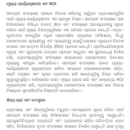
ମୂଲ୍ୟ-କାର୍ଯ୍ୟକ୍ଷମତା ଏବଂ ROI
ସାମଗ୍ରୀ ସଂରକ୍ଷଣ ରାକରେ ନିବେଶ କରିବାକୁ ଚାହୁଁଥିବା ବ୍ୟବସାୟଗୁଡ଼ିକ
ପାଇଁ ମୂଲ୍ୟ-କାର୍ଯ୍ୟକ୍ଷମତା ଏକ ପ୍ରମୁଖ ବିଚାର। ସାମଗ୍ରୀ ସଂରକ୍ଷଣ ରାକ
ନିର୍ମାତାମାନେ ବିଭିନ୍ନ ବଜେଟ୍ ସୀମା ଏବଂ ସଂରକ୍ଷଣ ଆବଶ୍ୟକତାକୁ ପୂରଣ
କରିବା ପାଇଁ ମୂଲ୍ୟ ବିକଳ୍ପଗୁଡ଼ିକର ଏକ ପରିସର ପ୍ରଦାନ କରନ୍ତି। ଉଚ୍ଚ-
ଗୁଣବତ୍ତା ରକଗୁଡ଼ିକ ଅଧିକ ପ୍ରାରମ୍ଭିକ ମୂଲ୍ୟରେ ଆସିପାରେ, କିନ୍ତୁ
ସେମାନଙ୍କର ସ୍ଥାୟୀତ୍ୱ ଏବଂ ସ୍ଥାୟୀତ୍ୱ ଯୋଗୁଁ ସେମାନେ ପ୍ରାୟତଃ ନିବେଶ
ଉପରେ ଏକ ଉତ୍ତମ ରିଟର୍ଣ୍ଣ (ROI) ପ୍ରଦାନ କରନ୍ତି। ପ୍ରତିଯୋଗିତାମୂଳକ
ମୂଲ୍ୟ ଏବଂ ଗୁଣାତ୍ମକ ଉତ୍ପାଦ ପ୍ରଦାନ କରୁଥିବା ଏକ ସୁନାମଧନ୍ୟ ନିର୍ମାତା
ବାଛି, ବ୍ୟବସାୟଗୁଡ଼ିକ ସଂରକ୍ଷଣ ସମାଧାନରେ ସେମାନଙ୍କର ନିବେଶର
ମୂଲ୍ୟକୁ ସର୍ବାଧିକ କରିପାରିବେ। ସାମଗ୍ରୀ ସଂରକ୍ଷଣ ରାକର ମୂଲ୍ୟ-
କାର୍ଯ୍ୟକ୍ଷମତା ମୂଲ୍ୟାଙ୍କନ କରିବା ସମୟରେ ରକ୍ଷଣାବେକ୍ଷଣ ଖର୍ଚ୍ଚ,
ଶକ୍ତି ଦକ୍ଷତା ଏବଂ ସ୍ଥାନ ବ୍ୟବହାର ଭଳି କାରଣଗୁଡ଼ିକୁ ବିଚାର କରିବା
ଗୁରୁତ୍ୱପୂର୍ଣ୍ଣ। ମାଲିକାନାର ମୋଟ ମୂଲ୍ୟ ଗଣନା କରି ଏବଂ ସମ୍ଭାବ୍ୟ ROI
ମୂଲ୍ୟାଙ୍କନ କରି, ବ୍ୟବସାୟଗୁଡ଼ିକ ସେମାନଙ୍କର ସଂରକ୍ଷଣ ରାକ ନିବେଶ
ବିଷୟରେ ସୂଚନାଭିତ୍ତିକ ନିଷ୍ପତ୍ତି ନେଇପାରିବେ।
ଶିଳ୍ପ ଧାରା ଏବଂ ନବସୃଜନ
ବ୍ୟବସାୟ ଏବଂ ଶିଳ୍ପଗୁଡ଼ିକର ବଢୁଥିବା ଆବଶ୍ୟକତା ପୂରଣ କରିବା ପାଇଁ
ସାମଗ୍ରୀ ସଂରକ୍ଷଣ ରାକ୍ ନିର୍ମାତାମାନେ ନିରନ୍ତର ନୂତନତ୍ୱ ଆଣୁଛନ୍ତି।
ପ୍ରଯୁକ୍ତିବିଦ୍ୟାର ଅଗ୍ରଗତି ଏବଂ ଗ୍ରାହକଙ୍କ ଚାହିଦା ପରିବର୍ତ୍ତନ ହେବା
ସହିତ, ନିର୍ମାତାମାନେ ନୂତନ ସଂରକ୍ଷଣ ସମାଧାନ ବିକଶିତ କରୁଛନ୍ତି ଯାହା ବୃଦ୍ଧି