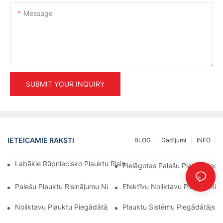
Message
SUBMIT YOUR INQUIRY
IETEICAMIE RAKSTI
BLOG
Gadījumi
INFO
Labākie Rūpniecisko Plauktu Risinājumi Efektīvai Noliktavu Pārv
Pielāgotas Palešu Plauktu Ies
Palešu Plauktu Risinājumu Nākotne: Tendences Un Inovācijas
Efektīvu Noliktavu Plauktu Ris
Noliktavu Plauktu Piegādātāji: Kam Pievērst Uzmanību
Plauktu Sistēmu Piegādātājs: G