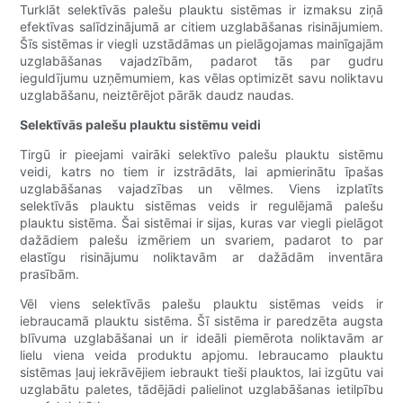
Turklāt selektīvās palešu plauktu sistēmas ir izmaksu ziņā
efektīvas salīdzinājumā ar citiem uzglabāšanas risinājumiem.
Šīs sistēmas ir viegli uzstādāmas un pielāgojamas mainīgajām
uzglabāšanas vajadzībām, padarot tās par gudru
ieguldījumu uzņēmumiem, kas vēlas optimizēt savu noliktavu
uzglabāšanu, neiztērējot pārāk daudz naudas.
Selektīvās palešu plauktu sistēmu veidi
Tirgū ir pieejami vairāki selektīvo palešu plauktu sistēmu
veidi, katrs no tiem ir izstrādāts, lai apmierinātu īpašas
uzglabāšanas vajadzības un vēlmes. Viens izplatīts
selektīvās plauktu sistēmas veids ir regulējamā palešu
plauktu sistēma. Šai sistēmai ir sijas, kuras var viegli pielāgot
dažādiem palešu izmēriem un svariem, padarot to par
elastīgu risinājumu noliktavām ar dažādām inventāra
prasībām.
Vēl viens selektīvās palešu plauktu sistēmas veids ir
iebraucamā plauktu sistēma. Šī sistēma ir paredzēta augsta
blīvuma uzglabāšanai un ir ideāli piemērota noliktavām ar
lielu viena veida produktu apjomu. Iebraucamo plauktu
sistēmas ļauj iekrāvējiem iebraukt tieši plauktos, lai izgūtu vai
uzglabātu paletes, tādējādi palielinot uzglabāšanas ietilpību