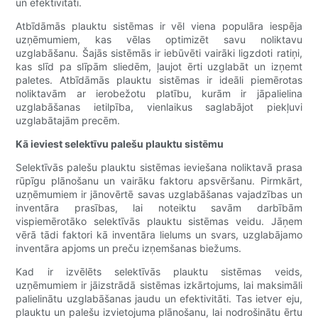
un efektivitāti.
Atbīdāmās plauktu sistēmas ir vēl viena populāra iespēja
uzņēmumiem, kas vēlas optimizēt savu noliktavu
uzglabāšanu. Šajās sistēmās ir iebūvēti vairāki ligzdoti ratiņi,
kas slīd pa slīpām sliedēm, ļaujot ērti uzglabāt un izņemt
paletes. Atbīdāmās plauktu sistēmas ir ideāli piemērotas
noliktavām ar ierobežotu platību, kurām ir jāpalielina
uzglabāšanas ietilpība, vienlaikus saglabājot piekļuvi
uzglabātajām precēm.
Kā ieviest selektīvu palešu plauktu sistēmu
Selektīvās palešu plauktu sistēmas ieviešana noliktavā prasa
rūpīgu plānošanu un vairāku faktoru apsvēršanu. Pirmkārt,
uzņēmumiem ir jānovērtē savas uzglabāšanas vajadzības un
inventāra prasības, lai noteiktu savām darbībām
vispiemērotāko selektīvās plauktu sistēmas veidu. Jāņem
vērā tādi faktori kā inventāra lielums un svars, uzglabājamo
inventāra apjoms un preču izņemšanas biežums.
Kad ir izvēlēts selektīvās plauktu sistēmas veids,
uzņēmumiem ir jāizstrādā sistēmas izkārtojums, lai maksimāli
palielinātu uzglabāšanas jaudu un efektivitāti. Tas ietver eju,
plauktu un palešu izvietojuma plānošanu, lai nodrošinātu ērtu