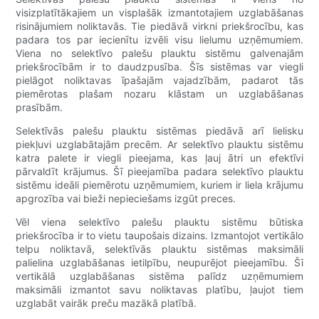
visizplatītākajiem un visplašāk izmantotajiem uzglabāšanas
risinājumiem noliktavās. Tie piedāvā virkni priekšrocību, kas
padara tos par iecienītu izvēli visu lielumu uzņēmumiem.
Viena no selektīvo palešu plauktu sistēmu galvenajām
priekšrocībām ir to daudzpusība. Šīs sistēmas var viegli
pielāgot noliktavas īpašajām vajadzībām, padarot tās
piemērotas plašam nozaru klāstam un uzglabāšanas
prasībām.
Selektīvās palešu plauktu sistēmas piedāvā arī lielisku
piekļuvi uzglabātajām precēm. Ar selektīvo plauktu sistēmu
katra palete ir viegli pieejama, kas ļauj ātri un efektīvi
pārvaldīt krājumus. Šī pieejamība padara selektīvo plauktu
sistēmu ideāli piemērotu uzņēmumiem, kuriem ir liela krājumu
apgrozība vai bieži nepieciešams izgūt preces.
Vēl viena selektīvo palešu plauktu sistēmu būtiska
priekšrocība ir to vietu taupošais dizains. Izmantojot vertikālo
telpu noliktavā, selektīvās plauktu sistēmas maksimāli
palielina uzglabāšanas ietilpību, neupurējot pieejamību. Šī
vertikālā uzglabāšanas sistēma palīdz uzņēmumiem
maksimāli izmantot savu noliktavas platību, ļaujot tiem
uzglabāt vairāk preču mazākā platībā.