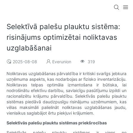
Selektīvā palešu plauktu sistēma:
risinājums optimizētai noliktavas
uzglabāšanai
2025-08-08
Everunion
319
Noliktavas uzglabāšanas pārvaldība ir kritiski svarīgs jebkura
uzņēmuma aspekts, kas nodarbojas ar fizisko inventarizāciju.
Noliktavas telpas optimāla izmantošana ir būtiska, lai
nodrošinātu efektīvu darbību, savlaicīgu pasūtījumu izpildi un
racionalizētu krājumu pārvaldību. Selektīvās palešu plauktu
sistēmas piedāvā daudzpusīgu risinājumu uzņēmumiem, kas
vēlas maksimāli palielināt noliktavas uzglabāšanas jaudu,
vienlaikus saglabājot ērtu piekļuvi krājumiem.
Selektīvās palešu plauktu sistēmas priekšrocības
Selektīvās palešu plauktu sistēmas ir viens no