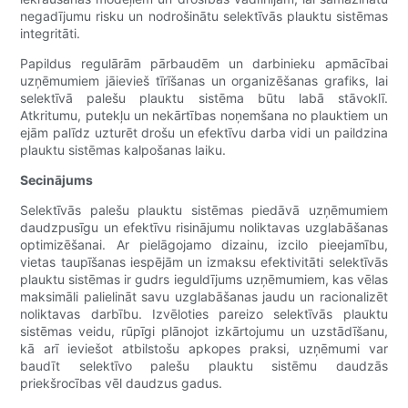
negadījumu risku un nodrošinātu selektīvās plauktu sistēmas
integritāti.
Papildus regulārām pārbaudēm un darbinieku apmācībai
uzņēmumiem jāievieš tīrīšanas un organizēšanas grafiks, lai
selektīvā palešu plauktu sistēma būtu labā stāvoklī.
Atkritumu, putekļu un nekārtības noņemšana no plauktiem un
ejām palīdz uzturēt drošu un efektīvu darba vidi un paildzina
plauktu sistēmas kalpošanas laiku.
Secinājums
Selektīvās palešu plauktu sistēmas piedāvā uzņēmumiem
daudzpusīgu un efektīvu risinājumu noliktavas uzglabāšanas
optimizēšanai. Ar pielāgojamo dizainu, izcilo pieejamību,
vietas taupīšanas iespējām un izmaksu efektivitāti selektīvās
plauktu sistēmas ir gudrs ieguldījums uzņēmumiem, kas vēlas
maksimāli palielināt savu uzglabāšanas jaudu un racionalizēt
noliktavas darbību. Izvēloties pareizo selektīvās plauktu
sistēmas veidu, rūpīgi plānojot izkārtojumu un uzstādīšanu,
kā arī ieviešot atbilstošu apkopes praksi, uzņēmumi var
baudīt selektīvo palešu plauktu sistēmu daudzās
priekšrocības vēl daudzus gadus.