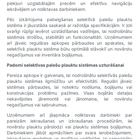
piekļuvi uzglabātajām precēm un efektīvu navigāciju
iekrāvējiem un noliktavas darbiniekiem.
Pēc izkārtojuma pabeigšanas selektīvā palešu plauktu
sistēma ir jāuzstāda saskaņā ar ražotāja specifikācijām. Ir ļoti
svarīgi rūpīgi ievērot uzstādīšanas vadlīnijas, lai nodrošinātu
sistēmas drošību, stabilitāti un funkcionalitāti. Uzņēmumiem
arī jāveic regulāras apkopes pārbaudes un apskates, lai
selektīvā plauktu sistēma būtu optimālā stāvoklī un novērstu
negadījumus vai inventāra bojājumus.
Padomi selektīvas palešu plauktu sistēmas uzturēšanai
Pareiza apkope ir galvenais, lai nodrošinātu selektīvās palešu
plauktu sistēmas ilgmūžību un efektivitāti. Regulāri jāveic
sistēmas pārbaudes, lai noteiktu nodiluma, bojājumu vai
konstrukcijas problēmu pazīmes. Visas bojātās detaļas
nekavējoties jāremontē vai jānomaina, lai novērstu
negadījumus vai sabrukumus.
Uzņēmumiem arī jāapmāca noliktavas darbinieki par
pareizām iekraušanas un izkraušanas procedūrām, lai
novērstu plauktu pārslodzi vai plauktu sistēmas bojājumus.
Darbiniekiem jābūt apmācītiem par svara ierobežojumiem,
iekraušanas modeļiem un drošības vadlīnijām, lai samazinātu