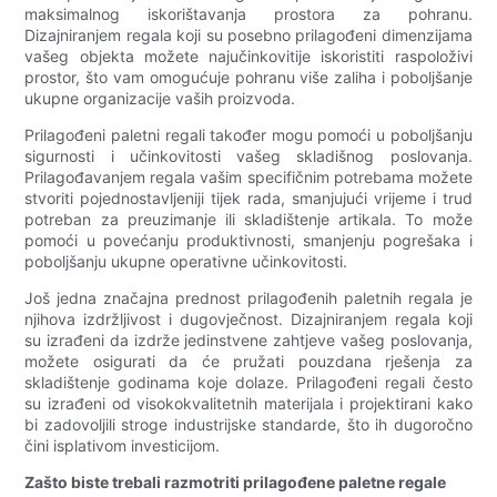
maksimalnog iskorištavanja prostora za pohranu.
Dizajniranjem regala koji su posebno prilagođeni dimenzijama
vašeg objekta možete najučinkovitije iskoristiti raspoloživi
prostor, što vam omogućuje pohranu više zaliha i poboljšanje
ukupne organizacije vaših proizvoda.
Prilagođeni paletni regali također mogu pomoći u poboljšanju
sigurnosti i učinkovitosti vašeg skladišnog poslovanja.
Prilagođavanjem regala vašim specifičnim potrebama možete
stvoriti pojednostavljeniji tijek rada, smanjujući vrijeme i trud
potreban za preuzimanje ili skladištenje artikala. To može
pomoći u povećanju produktivnosti, smanjenju pogrešaka i
poboljšanju ukupne operativne učinkovitosti.
Još jedna značajna prednost prilagođenih paletnih regala je
njihova izdržljivost i dugovječnost. Dizajniranjem regala koji
su izrađeni da izdrže jedinstvene zahtjeve vašeg poslovanja,
možete osigurati da će pružati pouzdana rješenja za
skladištenje godinama koje dolaze. Prilagođeni regali često
su izrađeni od visokokvalitetnih materijala i projektirani kako
bi zadovoljili stroge industrijske standarde, što ih dugoročno
čini isplativom investicijom.
Zašto biste trebali razmotriti prilagođene paletne regale