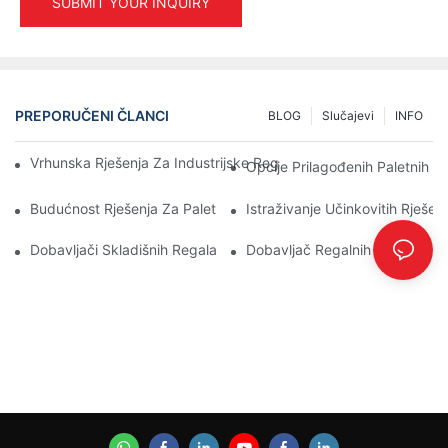
SUBMIT YOUR INQUIRY
PREPORUČENI ČLANCI
BLOG
Slučajevi
INFO
Vrhunska Rješenja Za Industrijske Regale Za Učinkovito Upravlj
Opcije Prilagođenih Paletnih R
Budućnost Rješenja Za Paletne Regale: Trendovi I Inovacije
Istraživanje Učinkovitih Rješen
Dobavljači Skladišnih Regala: Na Što Treba Paziti
Dobavljač Regalnih Sustava: K