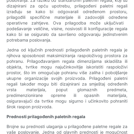
poslovanja. Za razliku od standardnih paletnih regala, koji su
dizajnirani za opću upotrebu, prilagođeni paletni regali
izrađuju se kako bi odgovarali određenom prostoru,
prilagođili specifične materijale ili zadovoljili određene
operativne zahtjeve. Ova prilagodba može uključivati ​​
podešavanje veličine, visine, nosivosti ili konfiguracije regala
kako bi se osiguralo da savršeno odgovaraju jedinstvenim
potrebama poslovanja.
Jedna od ključnih prednosti prilagođenih paletnih regala je
njihova sposobnost maksimiziranja raspoloživog prostora za
pohranu. Prilagođavanjem regala dimenzijama skladišta ili
objekta, tvrtke mogu najučinkovitije iskoristiti raspoloživi
prostor, što im omogućuje pohranu više zaliha i poboljšanje
ukupne organizacije svojih proizvoda. Prilagođeni paletni
regali također mogu biti dizajnirani za smještaj određenih
vrsta materijala, poput glomaznih predmeta,
predimenzionirane opreme ili opasnih materijala,
osiguravajući da tvrtke mogu sigurno i učinkovito pohraniti
širok raspon proizvoda.
Prednosti prilagođenih paletnih regala
Brojne su prednosti ulaganja u prilagođene paletne regale za
vaše poslovanje. Jedna od glavnih prednosti je mogućnost