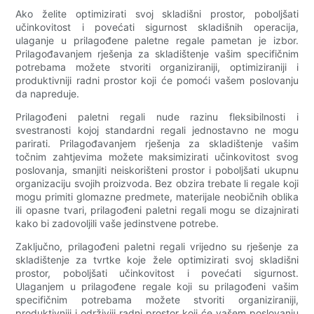
Ako želite optimizirati svoj skladišni prostor, poboljšati
učinkovitost i povećati sigurnost skladišnih operacija,
ulaganje u prilagođene paletne regale pametan je izbor.
Prilagođavanjem rješenja za skladištenje vašim specifičnim
potrebama možete stvoriti organiziraniji, optimiziraniji i
produktivniji radni prostor koji će pomoći vašem poslovanju
da napreduje.
Prilagođeni paletni regali nude razinu fleksibilnosti i
svestranosti kojoj standardni regali jednostavno ne mogu
parirati. Prilagođavanjem rješenja za skladištenje vašim
točnim zahtjevima možete maksimizirati učinkovitost svog
poslovanja, smanjiti neiskorišteni prostor i poboljšati ukupnu
organizaciju svojih proizvoda. Bez obzira trebate li regale koji
mogu primiti glomazne predmete, materijale neobičnih oblika
ili opasne tvari, prilagođeni paletni regali mogu se dizajnirati
kako bi zadovoljili vaše jedinstvene potrebe.
Zaključno, prilagođeni paletni regali vrijedno su rješenje za
skladištenje za tvrtke koje žele optimizirati svoj skladišni
prostor, poboljšati učinkovitost i povećati sigurnost.
Ulaganjem u prilagođene regale koji su prilagođeni vašim
specifičnim potrebama možete stvoriti organiziraniji,
produktivniji i održiviji radni prostor koji će vašem poslovanju