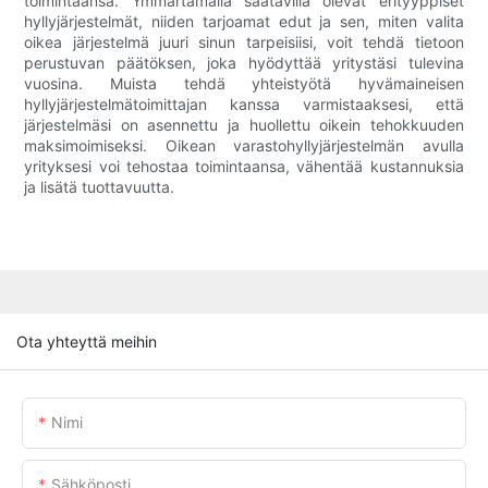
toimintaansa. Ymmärtämällä saatavilla olevat erityyppiset
hyllyjärjestelmät, niiden tarjoamat edut ja sen, miten valita
oikea järjestelmä juuri sinun tarpeisiisi, voit tehdä tietoon
perustuvan päätöksen, joka hyödyttää yritystäsi tulevina
vuosina. Muista tehdä yhteistyötä hyvämaineisen
hyllyjärjestelmätoimittajan kanssa varmistaaksesi, että
järjestelmäsi on asennettu ja huollettu oikein tehokkuuden
maksimoimiseksi. Oikean varastohyllyjärjestelmän avulla
yrityksesi voi tehostaa toimintaansa, vähentää kustannuksia
ja lisätä tuottavuutta.
Ota yhteyttä meihin
Nimi
Sähköposti