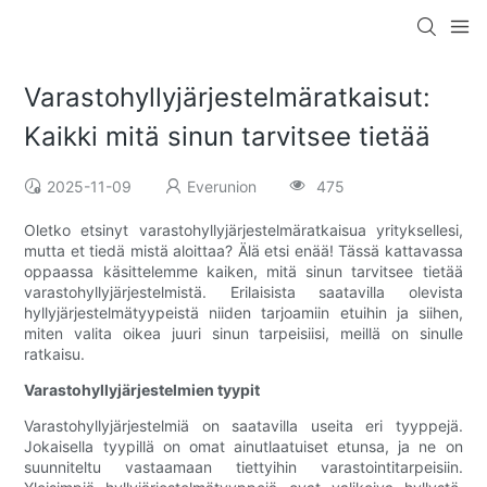
Varastohyllyjärjestelmäratkaisut:
Kaikki mitä sinun tarvitsee tietää
2025-11-09
Everunion
475
Oletko etsinyt varastohyllyjärjestelmäratkaisua yrityksellesi,
mutta et tiedä mistä aloittaa? Älä etsi enää! Tässä kattavassa
oppaassa käsittelemme kaiken, mitä sinun tarvitsee tietää
varastohyllyjärjestelmistä. Erilaisista saatavilla olevista
hyllyjärjestelmätyypeistä niiden tarjoamiin etuihin ja siihen,
miten valita oikea juuri sinun tarpeisiisi, meillä on sinulle
ratkaisu.
Varastohyllyjärjestelmien tyypit
Varastohyllyjärjestelmiä on saatavilla useita eri tyyppejä.
Jokaisella tyypillä on omat ainutlaatuiset etunsa, ja ne on
suunniteltu vastaamaan tiettyihin varastointitarpeisiin.