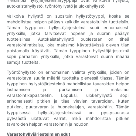
Yleisimpiä hyllyjärjestelmätyyppejä ovat valikoiva hyllystö,
autokaistahyllystö, työntöhyllystö ja ulokehyllystö.
Valikoiva hyllystö on suosituin hyllystötyyppi, koska se
mahdollistaa helpon pääsyn kaikkiin varastoituihin tuotteisiin.
Tämän tyyppinen hyllystöjärjestelmä sopii erinomaisesti
yrityksille, jotka tarvitsevat nopean ja suoran pääsyn
tuotteisiinsa. Autokaistahyllystö puolestaan ​​on tiheä
varastointiratkaisu, joka maksimoi käytettävissä olevan tilan
poistamalla käytävät. Tämän tyyppinen hyllystöjärjestelmä
sopii parhaiten yrityksille, jotka varastoivat suuria määriä
samoja tuotteita.
Työntöhyllystö on erinomainen valinta yrityksille, joiden on
varastoitava suuria määriä tuotteita pienessä tilassa. Tämän
tyyppinen hyllystöjärjestelmä mahdollistaa tavaroiden helpon
lastaamisen ja purkamisen ja maksimoi
varastointikapasiteetin. Lopuksi, ulokehyllystö sopii
erinomaisesti pitkien ja tilaa vievien tavaroiden, kuten
putkien, puutavaran ja huonekalujen, varastointiin. Tämän
tyyppisessä hyllystöjärjestelmässä on pystysuorasta
pylväästä ulottuvat varret, mikä mahdollistaa pitkien
tavaroiden helpon varastoinnin ja noudon.
Varastohyllyjärjestelmien edut