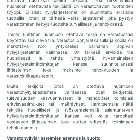
otettava huomioon useita tekijöitä. Yksi tärkeimmistä
huomioon otettavista tekijöistä on varastoitavien tuotteiden
tyyppi. Erilaiset hyllyjärjestelmät on suunniteltu erilaisille
tuotteille, joten on tärkeää valita järjestelmä, joka pystyy
varastoimaan tiettyjä tuotteita turvallisesti ja tehokkaasti.
Toinen kriittinen huomioon otettava tekijä on varastossasi
käytettävissä oleva tila. Varastosi pohjaratkaisulla ja koolla on
merkittävä rooli yrityksellesi parhaiten sopivan
hyllyjärjestelmän valinnassa. On tärkeää arvioida tila
huolellisesti ja tehdä yhteistyötä hyvämaineisen
hyllyjärjestelmätoimittajan kanssa suunnitellaksesi
järjestelmän, joka maksimoi tehokkuuden ja
varastointikapasiteetin.
Muita tekijöitä, jotka on otettava huomioon
varastohyllyjärjestelmää valittaessa, ovat budjettisi,
tulevaisuuden kasvuennusteet ja mahdolliset toimialasi
erityisvaatimukset tai -määräykset. Harkitsemalla näitä
tekijöitä huolellisesti ja työskentelemällä asiantuntevan
hyllyjärjestelmätoimittajan kanssa voit valita tarpeitasi
vastaavan järjestelmän, joka auttaa yritystäsi toimimaan
tehokkaammin.
Varastohyllyjärjestelmien asennus ja huolto