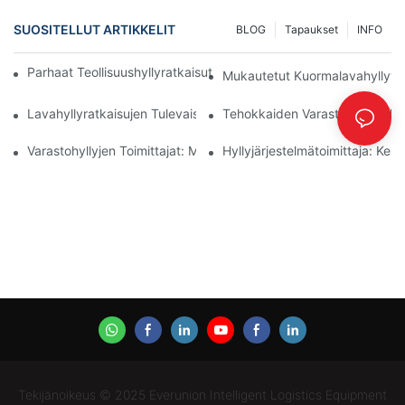
SUOSITELLUT ARTIKKELIT
BLOG
Tapaukset
INFO
Parhaat Teollisuushyllyratkaisut Tehokkaaseen Varastonhallinta
Mukautetut Kuormalavahyllyvaih
Lavahyllyratkaisujen Tulevaisuus: Trendit Ja Innovaatiot
Tehokkaiden Varastohyllyratkais
Varastohyllyjen Toimittajat: Mitä Etsiä
Hyllyjärjestelmätoimittaja: Ke
Tekijänoikeus © 2025 Everunion Intelligent Logistics Equipment