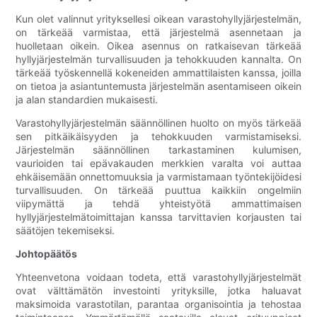
Kun olet valinnut yrityksellesi oikean varastohyllyjärjestelmän,
on tärkeää varmistaa, että järjestelmä asennetaan ja
huolletaan oikein. Oikea asennus on ratkaisevan tärkeää
hyllyjärjestelmän turvallisuuden ja tehokkuuden kannalta. On
tärkeää työskennellä kokeneiden ammattilaisten kanssa, joilla
on tietoa ja asiantuntemusta järjestelmän asentamiseen oikein
ja alan standardien mukaisesti.
Varastohyllyjärjestelmän säännöllinen huolto on myös tärkeää
sen pitkäikäisyyden ja tehokkuuden varmistamiseksi.
Järjestelmän säännöllinen tarkastaminen kulumisen,
vaurioiden tai epävakauden merkkien varalta voi auttaa
ehkäisemään onnettomuuksia ja varmistamaan työntekijöidesi
turvallisuuden. On tärkeää puuttua kaikkiin ongelmiin
viipymättä ja tehdä yhteistyötä ammattimaisen
hyllyjärjestelmätoimittajan kanssa tarvittavien korjausten tai
säätöjen tekemiseksi.
Johtopäätös
Yhteenvetona voidaan todeta, että varastohyllyjärjestelmät
ovat välttämätön investointi yrityksille, jotka haluavat
maksimoida varastotilan, parantaa organisointia ja tehostaa