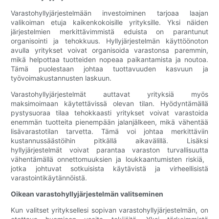
Varastohyllyjärjestelmään investoiminen tarjoaa laajan
valikoiman etuja kaikenkokoisille yrityksille. Yksi näiden
järjestelmien merkittävimmistä eduista on parantunut
organisointi ja tehokkuus. Hyllyjärjestelmän käyttöönoton
avulla yritykset voivat organisoida varastonsa paremmin,
mikä helpottaa tuotteiden nopeaa paikantamista ja noutoa.
Tämä puolestaan ​​johtaa tuottavuuden kasvuun ja
työvoimakustannusten laskuun.
Varastohyllyjärjestelmät auttavat yrityksiä myös
maksimoimaan käytettävissä olevan tilan. Hyödyntämällä
pystysuoraa tilaa tehokkaasti yritykset voivat varastoida
enemmän tuotteita pienempään jalanjälkeen, mikä vähentää
lisävarastotilan tarvetta. Tämä voi johtaa merkittäviin
kustannussäästöihin pitkällä aikavälillä. Lisäksi
hyllyjärjestelmät voivat parantaa varaston turvallisuutta
vähentämällä onnettomuuksien ja loukkaantumisten riskiä, ​​
jotka johtuvat sotkuisista käytävistä ja virheellisistä
varastointikäytännöistä.
Oikean varastohyllyjärjestelmän valitseminen
Kun valitset yrityksellesi sopivan varastohyllyjärjestelmän, on