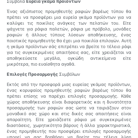
Σύμβολα
Ευρεία γκάμα προϊόντων
Ένας αξιόπιστος προμηθευτής ραφιών βαρέως τύπου θα
πρέπει να προσφέρει μια ευρεία γκάμα προϊόντων για να
καλύψει τις ποικίλες ανάγκες των πελατών του. Είτε
ψάχνετε για ράφια παλετών, ράφια με πρόβολο, μονάδες
ραφιών ή άλλους τύπους λύσεων αποθήκευσης, ένας
ποιοτικός προμηθευτής θα έχει μια ποικιλία επιλογών. Αυτή
η γκάμα προϊόντων σάς επιτρέπει να βρείτε το τέλειο ράφι
για τις συγκεκριμένες απαιτήσεις σας, είτε χρειάζεται να
αποθηκεύσετε μεγάλα, ογκώδη αντικείμενα είτε
μικρότερα, πιο ευαίσθητα αγαθά.
Επιλογές Προσαρμογής
Συμβόλων
Εκτός από την προσφορά μιας ευρείας γκάμας προϊόντων,
ένας κορυφαίος προμηθευτής ραφιών βαρέως τύπου θα
πρέπει επίσης να παρέχει επιλογές προσαρμογής. Κάθε
χώρος αποθήκευσης είναι διαφορετικός και η δυνατότητα
προσαρμογής των ραφιών σας ώστε να ταιριάζουν στον
μοναδικό σας χώρο και στις δικές σας απαιτήσεις είναι
απαραίτητη. Είτε χρειάζεστε ράφια με συγκεκριμένες
διαστάσεις, χωρητικότητα βάρους ή άλλα χαρακτηριστικά,
ένας προμηθευτής που προσφέρει επιλογές προσαρμογής
μπορεί να σας βοηθήσει να βρείτε την τέλεια λύση