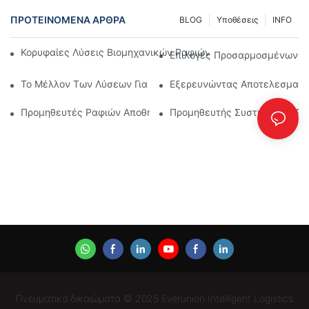
ΠΡΟΤΕΙΝΌΜΕΝΑ ΆΡΘΡΑ
BLOG
Υποθέσεις
INFO
Κορυφαίες Λύσεις Βιομηχανικών Ραφιών Για Αποτελεσματική
Επιλογές Προσαρμοσμένων Ρ
Το Μέλλον Των Λύσεων Για Παλετοθήκες: Τάσεις Και Καινοτο
Εξερευνώντας Αποτελεσματικ
Προμηθευτές Ραφιών Αποθήκης: Τι Να Προσέξετε
Προμηθευτής Συστημάτων Ραφ
Πνευματικά δικαιώματα © 2025 Everunion Intelligent Logistics